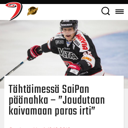
Tähtäimessä SaiPan
päänahka – ”Joudutaan
kaivamaan paras irti”