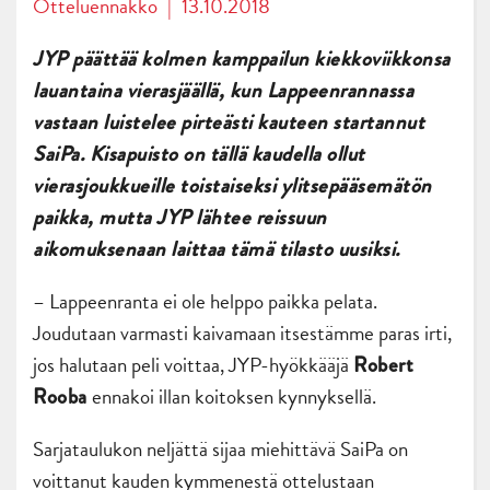
Otteluennakko
|
13.10.2018
JYP päättää kolmen kamppailun kiekkoviikkonsa
lauantaina vierasjäällä, kun Lappeenrannassa
vastaan luistelee pirteästi kauteen startannut
SaiPa. Kisapuisto on tällä kaudella ollut
vierasjoukkueille toistaiseksi ylitsepääsemätön
paikka, mutta JYP lähtee reissuun
aikomuksenaan laittaa tämä tilasto uusiksi.
– Lappeenranta ei ole helppo paikka pelata.
Joudutaan varmasti kaivamaan itsestämme paras irti,
jos halutaan peli voittaa, JYP-hyökkääjä
Robert
ennakoi illan koitoksen kynnyksellä.
Rooba
Sarjataulukon neljättä sijaa miehittävä SaiPa on
voittanut kauden kymmenestä ottelustaan