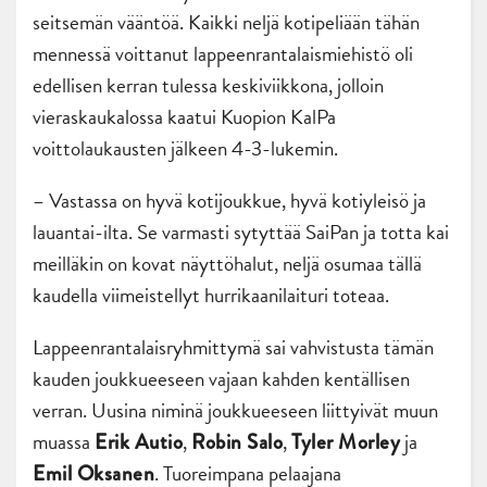
seitsemän vääntöä. Kaikki neljä kotipeliään tähän
mennessä voittanut lappeenrantalaismiehistö oli
edellisen kerran tulessa keskiviikkona, jolloin
vieraskaukalossa kaatui Kuopion KalPa
voittolaukausten jälkeen 4-3-lukemin.
– Vastassa on hyvä kotijoukkue, hyvä kotiyleisö ja
lauantai-ilta. Se varmasti sytyttää SaiPan ja totta kai
meilläkin on kovat näyttöhalut, neljä osumaa tällä
kaudella viimeistellyt hurrikaanilaituri toteaa.
Lappeenrantalaisryhmittymä sai vahvistusta tämän
kauden joukkueeseen vajaan kahden kentällisen
verran. Uusina niminä joukkueeseen liittyivät muun
muassa
,
,
ja
Erik Autio
Robin Salo
Tyler Morley
. Tuoreimpana pelaajana
Emil Oksanen