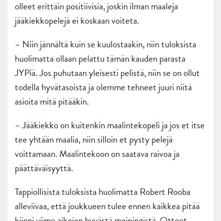
olleet erittäin positiivisia, joskin ilman maaleja
jääkiekkopelejä ei koskaan voiteta.
– Niin jännältä kuin se kuulostaakin, niin tuloksista
huolimatta ollaan pelattu tämän kauden parasta
JYPiä. Jos puhutaan yleisesti pelistä, niin se on ollut
todella hyvätasoista ja olemme tehneet juuri niitä
asioita mitä pitääkin.
– Jääkiekko on kuitenkin maalintekopeli ja jos et itse
tee yhtään maalia, niin silloin et pysty pelejä
voittamaan. Maalintekoon on saatava raivoa ja
päättäväisyyttä.
Tappiollisista tuloksista huolimatta Robert Rooba
alleviivaa, että joukkueen tulee ennen kaikkea pitää
kiinni viime aikojen hyvästä meiningistä. Otteet