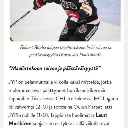
Robert Rooba kaipaa maalintekoon lisää raivoa ja
päättäväisyyttä (Kuva: Jiri Halttunen).
”Maalintekoon raivoa ja päättäväisyyttä”
JYP on pelannut tällä viikolla kaksi mittelöä, jotka
molemmat ovat päättyneet hurrikaanisikermän
tappioihin. Tiistaisessa CHL-koitoksessa HC Lugano
oli vahvempi (2-0) ja torstaina Oulun Kärpät jätti
JYPin nollille (1-0). Tappioista huolimatta
Lauri
suojattien esitykset tällä viikolla ovat
Merikiven