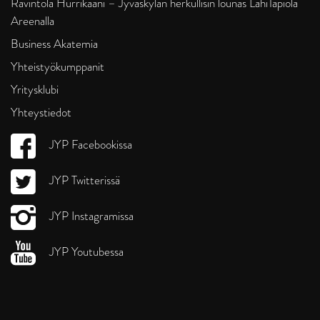
Ravintola Hurrikaani – Jyväskylän herkullisin lounas LähiTapiola
Areenalla
Business Akatemia
Yhteistyökumppanit
Yritysklubi
Yhteystiedot
JYP Facebookissa
JYP Twitterissä
JYP Instagramissa
JYP Youtubessa