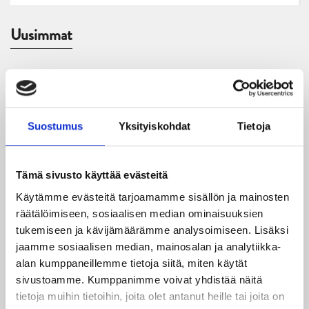
Uusimmat
08.08.2026
Turnausraportti: JYP juhlii seurahistorian ensimmäistä
Tampere Cupin voittoa!
Suostumus
Yksityiskohdat
Tietoja
06.08.2026
JYPin kausi käyntiin Tampere Cupista!
Tämä sivusto käyttää evästeitä
05.08.2026
Käytämme evästeitä tarjoamamme sisällön ja mainosten
JYPin kapteenisto Liiga-kauteen 2026–2027 on nimetty
räätälöimiseen, sosiaalisen median ominaisuuksien
tukemiseen ja kävijämäärämme analysoimiseen. Lisäksi
04.08.2026
jaamme sosiaalisen median, mainosalan ja analytiikka-
Joukkueen yhteisharjoitukset ovat alkaneet – ensimmäinen
alan kumppaneillemme tietoja siitä, miten käytät
mittari luvassa jo heti viikonloppuna Tampere Cupissa!
sivustoamme. Kumppanimme voivat yhdistää näitä
tietoja muihin tietoihin, joita olet antanut heille tai joita on