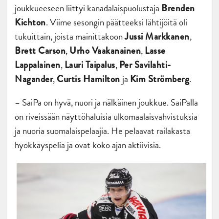
joukkueeseen liittyi kanadalaispuolustaja
Brenden
. Viime sesongin päätteeksi lähtijöitä oli
Kichton
tukuittain, joista mainittakoon
,
Jussi Markkanen
,
,
Brett Carson
Urho Vaakanainen
Lasse
,
,
Lappalainen
Lauri Taipalus
Per Savilahti-
,
ja
.
Nagander
Curtis Hamilton
Kim Strömberg
– SaiPa on hyvä, nuori ja nälkäinen joukkue. SaiPalla
on riveissään näyttöhaluisia ulkomaalaisvahvistuksia
ja nuoria suomalaispelaajia. He pelaavat railakasta
hyökkäyspeliä ja ovat koko ajan aktiivisia.