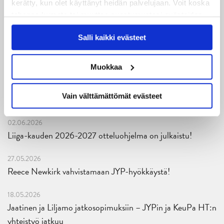
29.07.2026
kerätty, kun olet käyttänyt heidän palvelujaan. Voit koska
JYPin harjoitusottelut tulevalle 2026-2027 kaudelle on
tahansa kumota tai muuttaa suostumustasi evästeiden
julkaistu!
käytöstä
Evästeet-sivultamme
.
Salli kaikki evästeet
27.07.2026
Ruotsalaishyökkääjä Arvid Costmar JYPiin
Muokkaa
25.06.2026
Vain välttämättömät evästeet
JYP ja Secto Rally Finland yhteistyöhön
02.06.2026
Liiga-kauden 2026-2027 otteluohjelma on julkaistu!
27.05.2026
Reece Newkirk vahvistamaan JYP-hyökkäystä!
18.05.2026
Jaatinen ja Liljamo jatkosopimuksiin – JYPin ja KeuPa HT:n
yhteistyö jatkuu