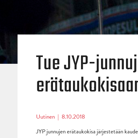
Tue JYP-junnuja
erätaukokisaa
Uutinen
|
8.10.2018
JYP junnujen erätaukokisa järjestetään kaudel