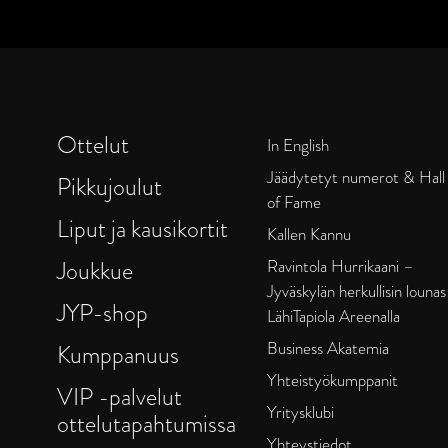
Ottelut
In English
Jäädytetyt numerot & Hall
Pikkujoulut
of Fame
Liput ja kausikortit
Kallen Kannu
Joukkue
Ravintola Hurrikaani –
Jyväskylän herkullisin lounas
JYP-shop
LähiTapiola Areenalla
Business Akatemia
Kumppanuus
Yhteistyökumppanit
VIP -palvelut
Yritysklubi
ottelutapahtumissa
Yhteystiedot