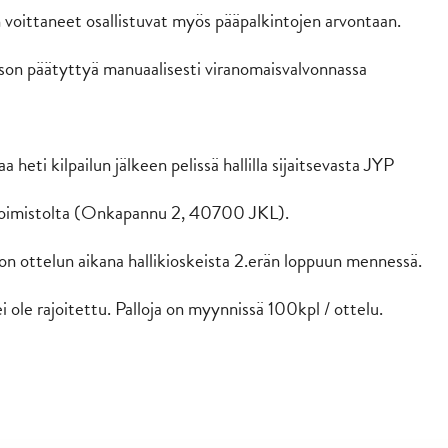
n voittaneet osallistuvat myös pääpalkintojen arvontaan.
kson päätyttyä manuaalisesti viranomaisvalvonnassa
 heti kilpailun jälkeen pelissä hallilla sijaitsevasta JYP
n toimistolta (Onkapannu 2, 40700 JKL).
lon ottelun aikana hallikioskeista 2.erän loppuun mennessä.
 ole rajoitettu. Palloja on myynnissä 100kpl / ottelu.