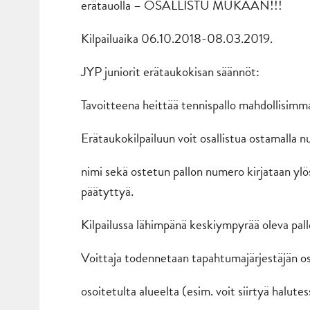
erätauolla – OSALLISTU MUKAAN!!!
Kilpailuaika 06.10.2018-08.03.2019.
JYP juniorit erätaukokisan säännöt:
Tavoitteena heittää tennispallo mahdollisimm
Erätaukokilpailuun voit osallistua ostamalla n
nimi sekä ostetun pallon numero kirjataan ylö
päätyttyä.
Kilpailussa lähimpänä keskiympyrää oleva pall
Voittaja todennetaan tapahtumajärjestäjän oso
osoitetulta alueelta (esim. voit siirtyä halut