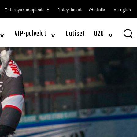
^
Yhteistyökumppanit
Yhteystiedot
Medialle
In English
^
^
^
VIP-palvelut
Uutiset
U20