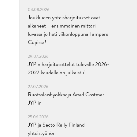
04.08.2026
Joukkueen yhteisharjoitukset ovat
alkaneet – ensimmäinen mittari
luvassa jo heti viikonloppuna Tampere
Cupissa!
29.07.2026
JYPin harjoitusottelut tulevalle 2026-
2027 kaudelle on julkaistu!
27.07.2026
Ruotsalaishyökkääjä Arvid Costmar
JYPiin
25.06.2026
JYP ja Secto Rally Finland
yhteistyöhön