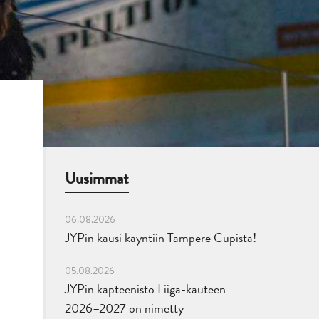
Uusimmat
06.08.2026
JYPin kausi käyntiin Tampere Cupista!
05.08.2026
JYPin kapteenisto Liiga-kauteen
2026–2027 on nimetty