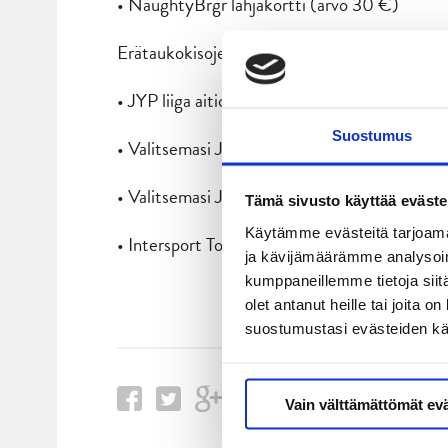
• NaughtyBrgr lahjakortti (arvo 30 €)
Erätaukokisojen voittajat osallistuvat pääpal
• JYP liiga aitiopalkinto (arvo 1500€)
Suostumus
• Valitsemasi JYP -pelaajan pelipaita nimikir
• Valitsemasi JYP -pelaajan maila nimikirjoit
Tämä sivusto käyttää eväste
Käytämme evästeitä tarjoama
• Intersport Tourula lahjakortti Haltin tuotte
ja kävijämäärämme analysoim
kumppaneillemme tietoja siitä
olet antanut heille tai joita 
suostumustasi evästeiden k
Vain välttämättömät ev