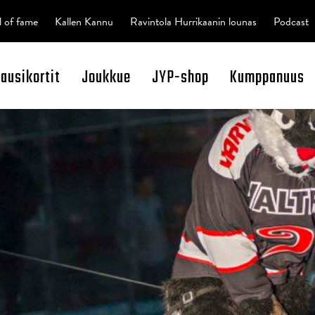
l of fame
Kallen Kannu
Ravintola Hurrikaanin lounas
Podcast
kausikortit
Joukkue
JYP-shop
Kumppanuus