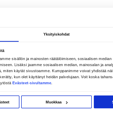
kintojen arvontaan
Yksityiskohdat
joituksella (paidan arvo 350 €)
uksella (mailan arvo 190 €)
itä
mme sisällön ja mainosten räätälöimiseen, sosiaalisen median
isiin (arvo 300 €)
iseen. Lisäksi jaamme sosiaalisen median, mainosalan ja analy
, miten käytät sivustoamme. Kumppanimme voivat yhdistää näitä t
on kerätty, kun olet käyttänyt heidän palvelujaan. Voit koska taha
äytöstä
Evästeet-sivultamme
.
ästeet
Muokkaa