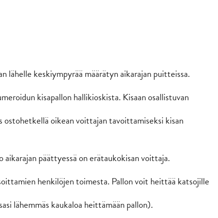
an lähelle keskiympyrää määrätyn aikarajan puitteissa.
umeroidun kisapallon hallikioskista. Kisaan osallistuvan
s ostohetkellä oikean voittajan tavoittamiseksi kisan
o aikarajan päättyessä on erätaukokisan voittaja.
ittamien henkilöjen toimesta. Pallon voit heittää katsojille
essasi lähemmäs kaukaloa heittämään pallon).