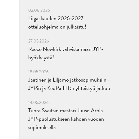
02.06.2026
Liiga-kauden 2026-2027
otteluohjelma on julkaistu!
27.05.2026
Reece Newkirk vahvistamaan JYP-
hyökkäystä!
18.05.2026
Jaatinen ja Liljamo jatkosopimuksiin –
JYPin ja KeuPa HT:n yhteistyö jatkuu
14.05.2026
Tuore Sveitsin mestari Juuso Arola
JYP-puolustukseen kahden vuoden
sopimuksella