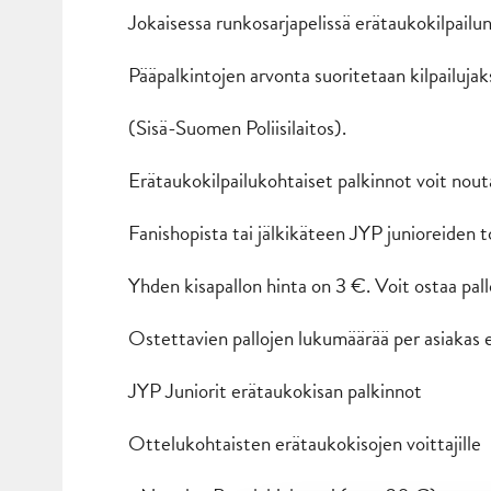
Jokaisessa runkosarjapelissä erätaukokilpailu
Pääpalkintojen arvonta suoritetaan kilpailuja
(Sisä-Suomen Poliisilaitos).
Erätaukokilpailukohtaiset palkinnot voit noutaa
Fanishopista tai jälkikäteen JYP junioreide
Yhden kisapallon hinta on 3 €. Voit ostaa pal
Ostettavien pallojen lukumäärää per asiakas ei
JYP Juniorit erätaukokisan palkinnot
Ottelukohtaisten erätaukokisojen voittajille