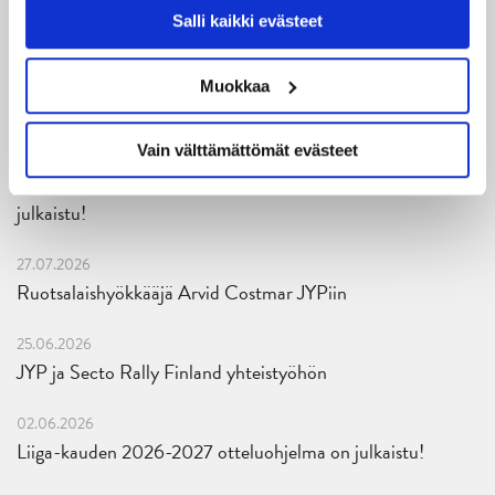
Salli kaikki evästeet
04.08.2026
Joukkueen yhteisharjoitukset ovat alkaneet – ensimmäinen
Muokkaa
mittari luvassa jo heti viikonloppuna Tampere Cupissa!
Vain välttämättömät evästeet
29.07.2026
JYPin harjoitusottelut tulevalle 2026-2027 kaudelle on
julkaistu!
27.07.2026
Ruotsalaishyökkääjä Arvid Costmar JYPiin
25.06.2026
JYP ja Secto Rally Finland yhteistyöhön
02.06.2026
Liiga-kauden 2026-2027 otteluohjelma on julkaistu!