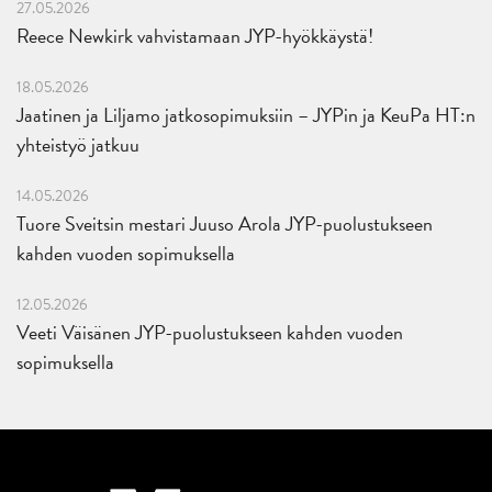
27.05.2026
Reece Newkirk vahvistamaan JYP-hyökkäystä!
18.05.2026
Jaatinen ja Liljamo jatkosopimuksiin – JYPin ja KeuPa HT:n
yhteistyö jatkuu
14.05.2026
Tuore Sveitsin mestari Juuso Arola JYP-puolustukseen
kahden vuoden sopimuksella
12.05.2026
Veeti Väisänen JYP-puolustukseen kahden vuoden
sopimuksella