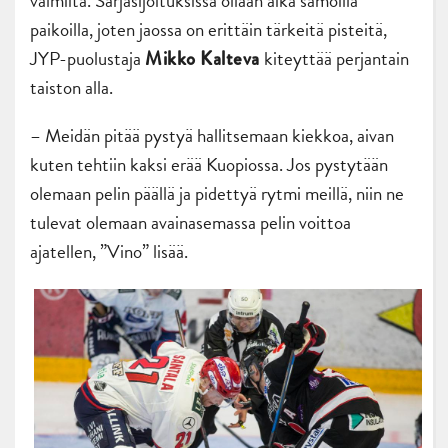
valmiita. Sarjasijoituksissa ollaan aika samoilla
paikoilla, joten jaossa on erittäin tärkeitä pisteitä,
JYP-puolustaja
kiteyttää perjantain
Mikko Kalteva
taiston alla.
– Meidän pitää pystyä hallitsemaan kiekkoa, aivan
kuten tehtiin kaksi erää Kuopiossa. Jos pystytään
olemaan pelin päällä ja pidettyä rytmi meillä, niin ne
tulevat olemaan avainasemassa pelin voittoa
ajatellen, ”Vino” lisää.