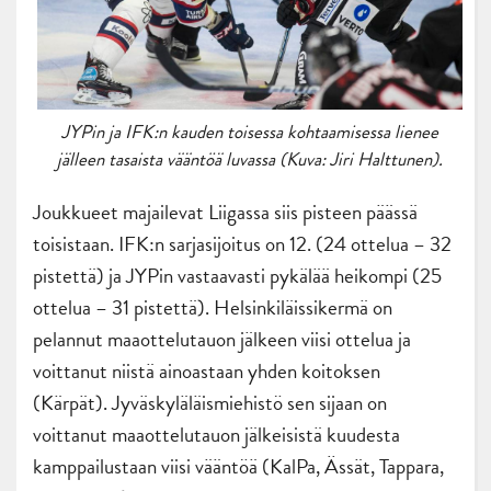
JYPin ja IFK:n kauden toisessa kohtaamisessa lienee
jälleen tasaista vääntöä luvassa (Kuva: Jiri Halttunen).
Joukkueet majailevat Liigassa siis pisteen päässä
toisistaan. IFK:n sarjasijoitus on 12. (24 ottelua – 32
pistettä) ja JYPin vastaavasti pykälää heikompi (25
ottelua – 31 pistettä). Helsinkiläissikermä on
pelannut maaottelutauon jälkeen viisi ottelua ja
voittanut niistä ainoastaan yhden koitoksen
(Kärpät). Jyväskyläläismiehistö sen sijaan on
voittanut maaottelutauon jälkeisistä kuudesta
kamppailustaan viisi vääntöä (KalPa, Ässät, Tappara,