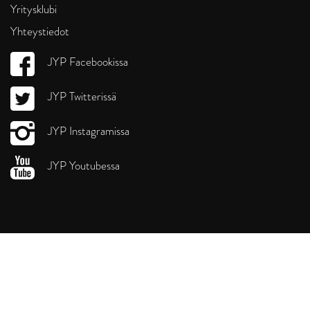
Yritysklubi
Yhteystiedot
JYP Facebookissa
JYP Twitterissä
JYP Instagramissa
JYP Youtubessa