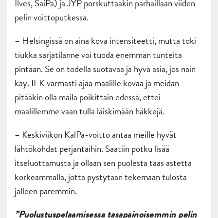
Ilves, SaiPa) ja JYP porskuttaakin parhaillaan viiden
pelin voittoputkessa.
– Helsingissä on aina kova intensiteetti, mutta toki
tiukka sarjatilanne voi tuoda enemmän tunteita
pintaan. Se on todella suotavaa ja hyvä asia, jos näin
käy. IFK varmasti ajaa maalille kovaa ja meidän
pitääkin olla maila poikittain edessä, ettei
maalillemme vaan tulla läiskimään häkkejä.
– Keskiviikon KalPa-voitto antaa meille hyvät
lähtökohdat perjantaihin. Saatiin potku lisää
itseluottamusta ja ollaan sen puolesta taas astetta
korkeammalla, jotta pystytään tekemään tulosta
jälleen paremmin.
”Puolustuspelaamisessa tasapainoisemmin pelin