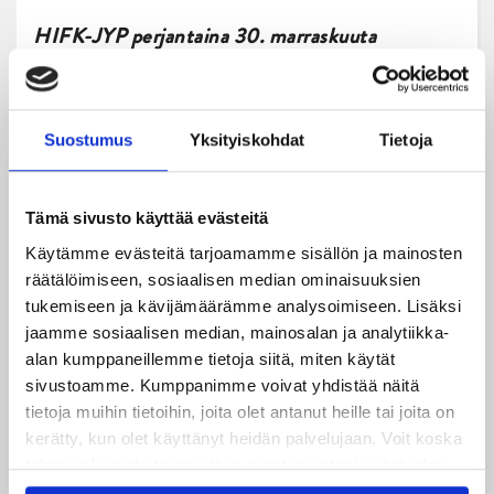
HIFK-JYP perjantaina 30. marraskuuta
Helsingin jäähallissa alkaen kello 18.30.
Suostumus
Yksityiskohdat
Tietoja
Teksti: Antti Hokkanen
Tämä sivusto käyttää evästeitä
Käytämme evästeitä tarjoamamme sisällön ja mainosten
räätälöimiseen, sosiaalisen median ominaisuuksien
tukemiseen ja kävijämäärämme analysoimiseen. Lisäksi
jaamme sosiaalisen median, mainosalan ja analytiikka-
alan kumppaneillemme tietoja siitä, miten käytät
sivustoamme. Kumppanimme voivat yhdistää näitä
Uusimmat
tietoja muihin tietoihin, joita olet antanut heille tai joita on
kerätty, kun olet käyttänyt heidän palvelujaan. Voit koska
05.08.2026
tahansa kumota tai muuttaa suostumustasi evästeiden
JYPin kapteenisto Liiga-kauteen 2026–2027 on nimetty
käytöstä
Evästeet-sivultamme
.