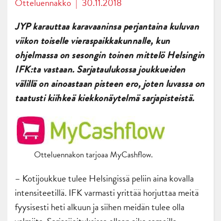
Otteluennakko
|
30.11.2018
JYP karauttaa karavaaninsa perjantaina kuluvan
viikon toiselle vieraspaikkakunnalle, kun
ohjelmassa on sesongin toinen mittelö Helsingin
IFK:ta vastaan. Sarjataulukossa joukkueiden
välillä on ainoastaan pisteen ero, joten luvassa on
taatusti kiihkeä kiekkonäytelmä sarjapisteistä.
Otteluennakon tarjoaa MyCashflow.
– Kotijoukkue tulee Helsingissä peliin aina kovalla
intensiteetillä. IFK varmasti yrittää horjuttaa meitä
fyysisesti heti alkuun ja siihen meidän tulee olla