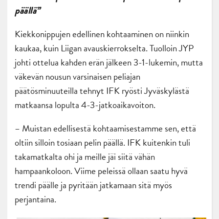
päällä”
Kiekkonippujen edellinen kohtaaminen on niinkin
kaukaa, kuin Liigan avauskierrokselta. Tuolloin JYP
johti ottelua kahden erän jälkeen 3-1-lukemin, mutta
väkevän nousun varsinaisen peliajan
päätösminuuteilla tehnyt IFK ryösti Jyväskylästä
matkaansa lopulta 4-3-jatkoaikavoiton.
– Muistan edellisestä kohtaamisestamme sen, että
oltiin silloin tosiaan pelin päällä. IFK kuitenkin tuli
takamatkalta ohi ja meille jäi siitä vähän
hampaankoloon. Viime peleissä ollaan saatu hyvä
trendi päälle ja pyritään jatkamaan sitä myös
perjantaina.