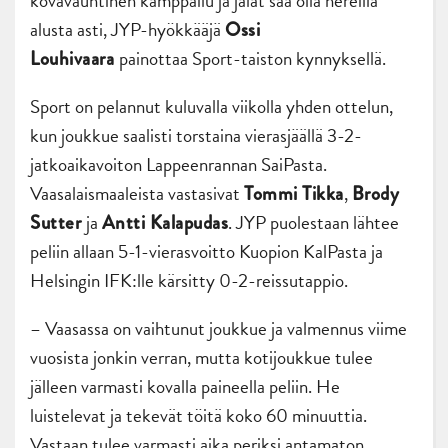
kovavauhtinen kamppailu ja jalat saa olla hereillä
alusta asti, JYP-hyökkääjä
Ossi
painottaa Sport-taiston kynnyksellä.
Louhivaara
Sport on pelannut kuluvalla viikolla yhden ottelun,
kun joukkue saalisti torstaina vierasjäällä 3-2-
jatkoaikavoiton Lappeenrannan SaiPasta.
Vaasalaismaaleista vastasivat
,
Tommi Tikka
Brody
ja
. JYP puolestaan lähtee
Sutter
Antti Kalapudas
peliin allaan 5-1-vierasvoitto Kuopion KalPasta ja
Helsingin IFK:lle kärsitty 0-2-reissutappio.
– Vaasassa on vaihtunut joukkue ja valmennus viime
vuosista jonkin verran, mutta kotijoukkue tulee
jälleen varmasti kovalla paineella peliin. He
luistelevat ja tekevät töitä koko 60 minuuttia.
Vastaan tulee varmasti aika periksi antamaton