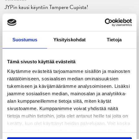
JYPin kausi käyntiin Tampere Cupista!
05.08.2026
JYPin kapteenisto Liiga-kauteen 2026–2027 on nimetty
Suostumus
Yksityiskohdat
Tietoja
04.08.2026
Joukkueen yhteisharjoitukset ovat alkaneet – ensimmäinen
mittari luvassa jo heti viikonloppuna Tampere Cupissa!
Tämä sivusto käyttää evästeitä
Käytämme evästeitä tarjoamamme sisällön ja mainosten
29.07.2026
räätälöimiseen, sosiaalisen median ominaisuuksien
JYPin harjoitusottelut tulevalle 2026-2027 kaudelle on
tukemiseen ja kävijämäärämme analysoimiseen. Lisäksi
julkaistu!
jaamme sosiaalisen median, mainosalan ja analytiikka-
alan kumppaneillemme tietoja siitä, miten käytät
27.07.2026
sivustoamme. Kumppanimme voivat yhdistää näitä
Ruotsalaishyökkääjä Arvid Costmar JYPiin
tietoja muihin tietoihin, joita olet antanut heille tai joita on
kerätty, kun olet käyttänyt heidän palvelujaan. Voit koska
25.06.2026
tahansa kumota tai muuttaa suostumustasi evästeiden
JYP ja Secto Rally Finland yhteistyöhön
käytöstä
Evästeet-sivultamme
.