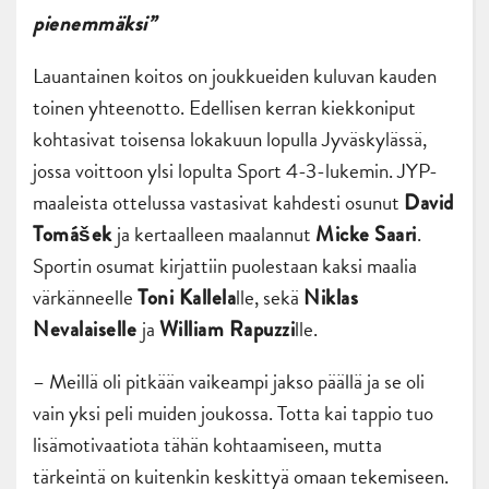
pienemmäksi”
Lauantainen koitos on joukkueiden kuluvan kauden
toinen yhteenotto. Edellisen kerran kiekkoniput
kohtasivat toisensa lokakuun lopulla Jyväskylässä,
jossa voittoon ylsi lopulta Sport 4-3-lukemin. JYP-
maaleista ottelussa vastasivat kahdesti osunut
David
ja kertaalleen maalannut
.
Tomášek
Micke Saari
Sportin osumat kirjattiin puolestaan kaksi maalia
värkänneelle
lle, sekä
Toni Kallela
Niklas
ja
lle.
Nevalaiselle
William Rapuzzi
– Meillä oli pitkään vaikeampi jakso päällä ja se oli
vain yksi peli muiden joukossa. Totta kai tappio tuo
lisämotivaatiota tähän kohtaamiseen, mutta
tärkeintä on kuitenkin keskittyä omaan tekemiseen.