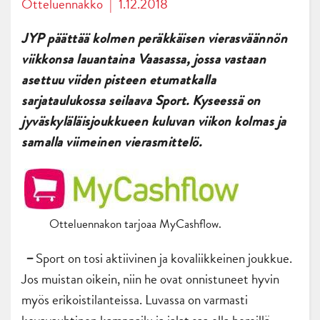
Otteluennakko
|
1.12.2018
JYP päättää kolmen peräkkäisen vierasväännön
viikkonsa lauantaina Vaasassa, jossa vastaan
asettuu viiden pisteen etumatkalla
sarjataulukossa seilaava Sport. Kyseessä on
jyväskyläläisjoukkueen kuluvan viikon kolmas ja
samalla viimeinen vierasmittelö.
Otteluennakon tarjoaa MyCashflow.
Sport on tosi aktiivinen ja kovaliikkeinen joukkue.
–
Jos muistan oikein, niin he ovat onnistuneet hyvin
myös erikoistilanteissa. Luvassa on varmasti