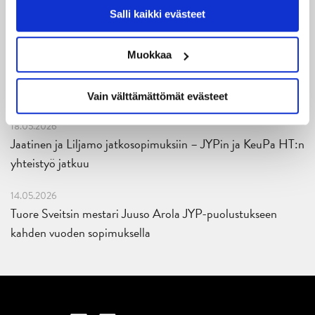
Salli kaikki evästeet
02.06.2026
Liiga-kauden 2026-2027 otteluohjelma on julkaistu!
Muokkaa
27.05.2026
Reece Newkirk vahvistamaan JYP-hyökkäystä!
Vain välttämättömät evästeet
18.05.2026
Jaatinen ja Liljamo jatkosopimuksiin – JYPin ja KeuPa HT:n
yhteistyö jatkuu
14.05.2026
Tuore Sveitsin mestari Juuso Arola JYP-puolustukseen
kahden vuoden sopimuksella