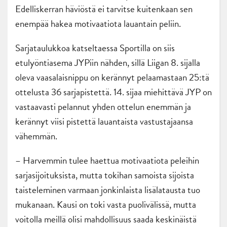
Edelliskerran häviöstä ei tarvitse kuitenkaan sen
enempää hakea motivaatiota lauantain peliin.
Sarjataulukkoa katseltaessa Sportilla on siis
etulyöntiasema JYPiin nähden, sillä Liigan 8. sijalla
oleva vaasalaisnippu on kerännyt pelaamastaan 25:tä
ottelusta 36 sarjapistettä. 14. sijaa miehittävä JYP on
vastaavasti pelannut yhden ottelun enemmän ja
kerännyt viisi pistettä lauantaista vastustajaansa
vähemmän.
– Harvemmin tulee haettua motivaatiota peleihin
sarjasijoituksista, mutta tokihan samoista sijoista
taisteleminen varmaan jonkinlaista lisälatausta tuo
mukanaan. Kausi on toki vasta puolivälissä, mutta
voitolla meillä olisi mahdollisuus saada keskinäistä