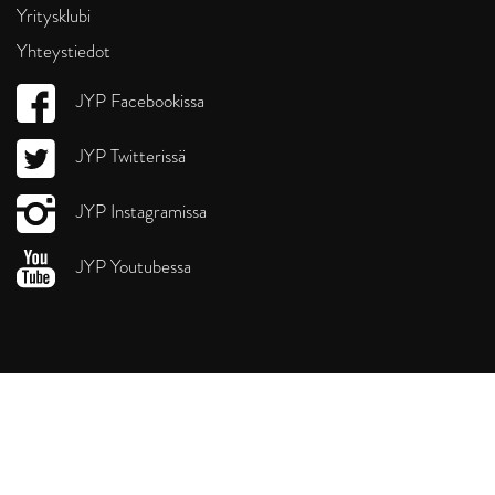
Yritysklubi
Yhteystiedot
JYP Facebookissa
JYP Twitterissä
JYP Instagramissa
JYP Youtubessa