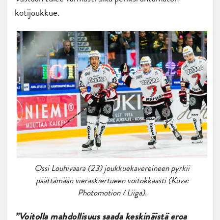
kotijoukkue.
Ossi Louhivaara (23) joukkuekavereineen pyrkii
päättämään vieraskiertueen voitokkaasti (Kuva:
Photomotion / Liiga).
”Voitolla mahdollisuus saada keskinäistä eroa