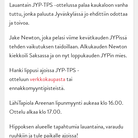
Lauantain JYP-TPS -ottelussa palaa kaukaloon vanha
tuttu, jonka paluuta Jyväskylässä jo ehdittiin odottaa
ja toivoa.
Jake Newton, joka pelasi viime kevätkauden JYPissä
tehden vaikutuksen taidoillaan. Alkukauden Newton
kiekkoili Saksassa ja on nyt loppukauden JYPin mies.
Hanki lippusi ajoissa JYP-TPS -
otteluun
verkkokaupasta
tai
ennakkomyyntipisteistä.
LähiTapiola Areenan lipunmyynti aukeaa klo 16.00.
Ottelu alkaa klo 17.00.
Hippoksen alueelle tapahtumia lauantaina, varaudu
ruuhkiin ja tule paikalle ajoissa!