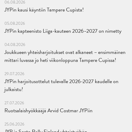
06.08.2026
JYPin kausi käyntiin Tampere Cupista!
05.08.2026
JYPin kapteenisto Liiga-kauteen 2026–2027 on nimetty
04.08.2026
Joukkueen yhteisharjoitukset ovat alkaneet – ensimmäinen
mittari luvassa jo heti viikonloppuna Tampere Cupissa!
29.07.2026
JYPin harjoitusottelut tulevalle 2026-2027 kaudelle on
julkaistu!
27.07.2026
Ruotsalaishyökkääjä Arvid Costmar JYPiin
25.06.2026
JYP ja Secto Rally Finland yhteistyöhön