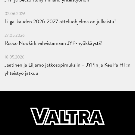
02.06.2026
Liiga-kauden 2026-2027 otteluohjelma on julkaistu!
27.05.2026
Reece Newkirk vahvistamaan JYP-hyökkäystä!
18.05.2026
Jaatinen ja Liljamo jatkosopimuksiin – JYPin ja KeuPa HT:n
yhteistyö jatkuu