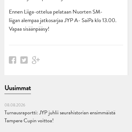
Ennen Liiga-ottelua pelataan Nuorten SM-
liigan alempaa jatkosarjaa JYP A- SaiPa klo 13.00.
Vapaa sisäänpääsy!
Uusimmat
08.08.2026
Turnausraportti: JYP juhlii seurahistorian ensimmäistä
Tampere Cupin voittoa!