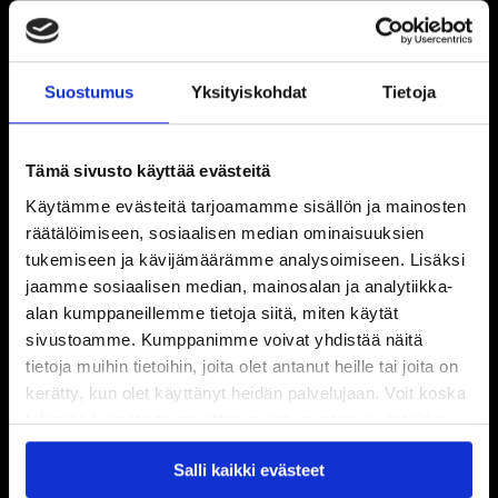
Suostumus
Yksityiskohdat
Tietoja
Tämä sivusto käyttää evästeitä
Käytämme evästeitä tarjoamamme sisällön ja mainosten
räätälöimiseen, sosiaalisen median ominaisuuksien
tukemiseen ja kävijämäärämme analysoimiseen. Lisäksi
jaamme sosiaalisen median, mainosalan ja analytiikka-
alan kumppaneillemme tietoja siitä, miten käytät
sivustoamme. Kumppanimme voivat yhdistää näitä
tietoja muihin tietoihin, joita olet antanut heille tai joita on
kerätty, kun olet käyttänyt heidän palvelujaan. Voit koska
tahansa kumota tai muuttaa suostumustasi evästeiden
käytöstä
Evästeet-sivultamme
.
Salli kaikki evästeet