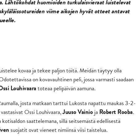
a. Lähtökohdat huomioiden turkulaisvieraat luistelevat
kyläläissotureiden viime aikojen hyvät otteet antavat
eelle.
stelee kovaa ja tekee paljon töitä. Meidän täytyy olla
 Odotettavissa on kovavauhtinen peli, jossa varmasti saadaan
toteaa pelipäivän aamuna.
Ossi Louhivaara
Raumalla, josta matkaan tarttui Lukosta napattu maukas 3-2-
 vastasivat Ossi Louhivaara,
ja
.
Juuso Vainio
Robert Rooba
kotisaldon saattelemana, sillä seitsemästä edellisestä
suojatit ovat vieneet nimiinsä viisi taistelua.
iven