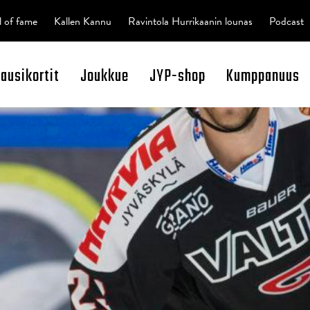
l of fame
Kallen Kannu
Ravintola Hurrikaanin lounas
Podcast
kausikortit
Joukkue
JYP-shop
Kumppanuus