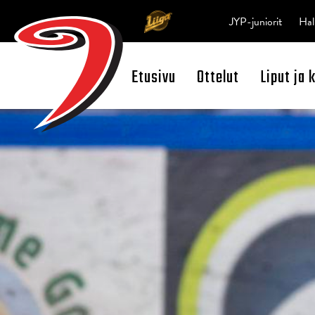
JYP-juniorit
Hal
Etusivu
Ottelut
Liput ja 
Open Search