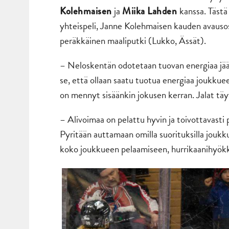
ja
kanssa. Tästä
Kolehmaisen
Miika Lahden
yhteispeli, Janne Kolehmaisen kauden avauso
peräkkäinen maaliputki (Lukko, Ässät).
– Neloskentän odotetaan tuovan energiaa jääll
se, että ollaan saatu tuotua energiaa joukkuee
on mennyt sisäänkin jokusen kerran. Jalat täyt
– Alivoimaa on pelattu hyvin ja toivottavasti
Pyritään auttamaan omilla suorituksilla joukku
koko joukkueen pelaamiseen, hurrikaanihyökk