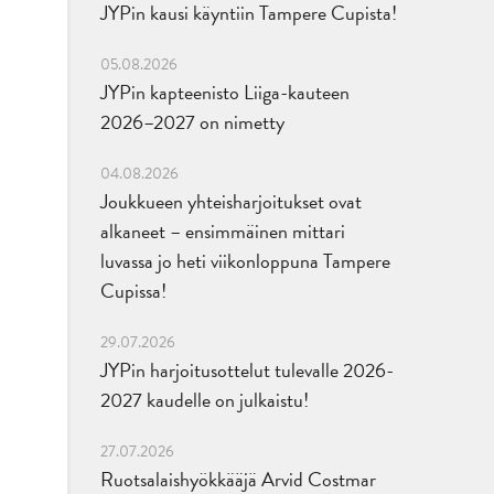
JYPin kausi käyntiin Tampere Cupista!
05.08.2026
JYPin kapteenisto Liiga-kauteen
2026–2027 on nimetty
04.08.2026
Joukkueen yhteisharjoitukset ovat
alkaneet – ensimmäinen mittari
luvassa jo heti viikonloppuna Tampere
Cupissa!
29.07.2026
JYPin harjoitusottelut tulevalle 2026-
2027 kaudelle on julkaistu!
27.07.2026
Ruotsalaishyökkääjä Arvid Costmar