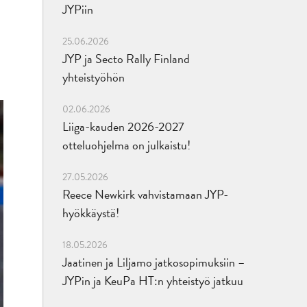
JYPiin
25.06.2026
JYP ja Secto Rally Finland
yhteistyöhön
02.06.2026
Liiga-kauden 2026-2027
otteluohjelma on julkaistu!
27.05.2026
Reece Newkirk vahvistamaan JYP-
hyökkäystä!
18.05.2026
Jaatinen ja Liljamo jatkosopimuksiin –
JYPin ja KeuPa HT:n yhteistyö jatkuu