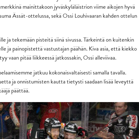
 merkkinä mainittakoon jyväskyläläistrion viime aikojen hyvä
suma Ässät-ottelussa, sekä Ossi Louhivaaran kahden ottelun
e ja tekemään pisteitä siinä sivussa. Tärkeintä on kuitenkin
lle ja painopistettä vastustajan päähän. Kiva asia, että kiekko
yy vaan pitää liikkeessä jatkossakin, Ossi alleviivaa.
 pelaamisemme jatkuu kokonaisvaltaisesti samalla tavalla.
etta ja onnistumisten kautta tietysti saadaan lisää leveyttä
ääjä päättää.