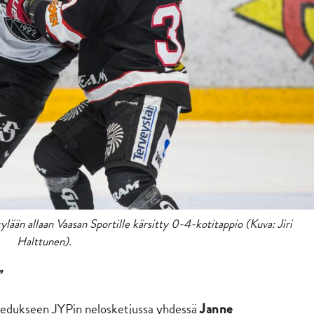
ään allaan Vaasan Sportille kärsitty 0-4-kotitappio (Kuva: Jiri
Halttunen).
”
t edukseen JYPin nelosketjussa yhdessä
Janne