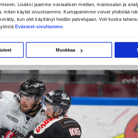
iseen. Lisäksi jaamme sosiaalisen median, mainosalan ja analy
a tehdä töitä ja pelata samalla tavalla, miten on pelattu
, miten käytät sivustoamme. Kumppanimme voivat yhdistää näitä t
ntiin, puolustetaan hyvin ja isketään paikoista, ”Opa” listaa
on kerätty, kun olet käyttänyt heidän palvelujaan. Voit koska taha
äytöstä
Evästeet-sivultamme
.
at sarjakauden alkupuolelle. Syyskuun lopulla TPS saalisti
vastaavasti lokakuun jälkimmäisillä viikoilla turkulaisjoukkue
ästeet
Muokkaa
n.