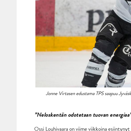
Jonne Virtasen edustama TPS saapuu Jyväskyl
”Neloskentän odotetaan tuovan energiaa
Ossi Louhivaara on viime viikkoina esiintyny