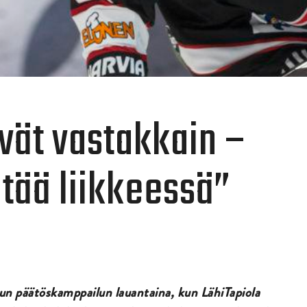
evät vastakkain –
itää liikkeessä”
n päätöskamppailun lauantaina, kun LähiTapiola