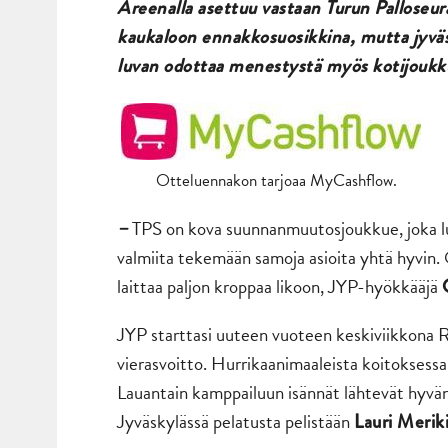
Areenalla asettuu vastaan Turun Palloseur
kaukaloon ennakkosuosikkina, mutta jyväs
luvan odottaa menestystä myös kotijoukku
Otteluennakon tarjoaa MyCashflow.
TPS on kova suunnanmuutosjoukkue, joka lui
–
valmiita tekemään samoja asioita yhtä hyvin.
laittaa paljon kroppaa likoon, JYP-hyökkääjä
JYP starttasi uuteen vuoteen keskiviikkona 
vierasvoitto. Hurrikaanimaaleista koitoksessa
Lauantain kamppailuun isännät lähtevät hyvän 
Jyväskylässä pelatusta pelistään
Lauri Merik