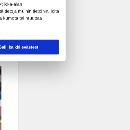
tiikka-alan
ietoja muihin tietoihin, joita
nsa kumota tai muuttaa
Salli kaikki evästeet