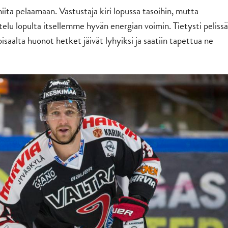
miita pelaamaan. Vastustaja kiri lopussa tasoihin, mutta
telu lopulta itsellemme hyvän energian voimin. Tietysti pelissä
isaalta huonot hetket jäivät lyhyiksi ja saatiin tapettua ne