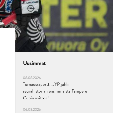
Uusimmat
08.08.2026
Turnausraportti: JYP juhlii
seurahistorian ensimmäistä Tampere
Cupin voittoa!
06.08.2026