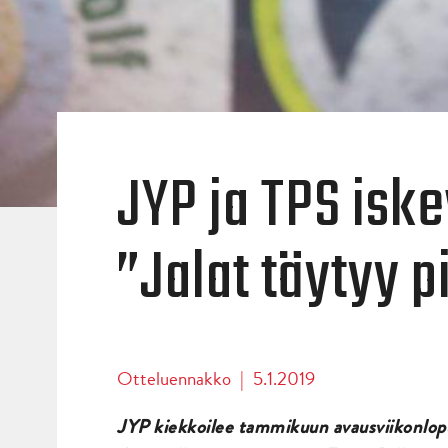
JYP ja TPS isk
”Jalat täytyy p
Otteluennakko
|
5.1.2019
JYP kiekkoilee tammikuun avausviikonlopu