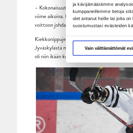
ja kävijämäärämme analysoim
– Kokonaisuutena meidän täytyy koko viisikkon
kumppaneillemme tietoja siitä
viime aikoina. Luistellaan kovaa molempiin suu
olet antanut heille tai joita 
voittoon johdattavia avaimia.
suostumustasi evästeiden k
Kiekkonippujen aiemmat kohtaamiset ajoittuiv
Jyväskylästä matkaansa 4-2-vierasvoiton, kun 
Vain välttämättömät ev
oli niin ikään kotijäällään vahvempi 2-1-lukemi