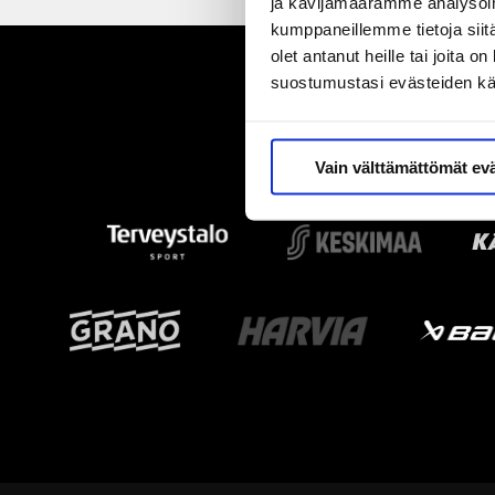
ja kävijämäärämme analysoim
kumppaneillemme tietoja siitä
olet antanut heille tai joita 
suostumustasi evästeiden k
Vain välttämättömät ev