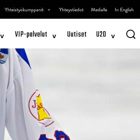
^
Yhteistyökumppanit
Yhteystiedot
Medialle
In English
^
^
^
VIP-palvelut
Uutiset
U20