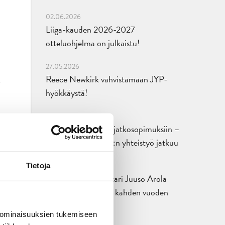
02.06.2026
Liiga-kauden 2026-2027
otteluohjelma on julkaistu!
27.05.2026
Reece Newkirk vahvistamaan JYP-
hyökkäystä!
18.05.2026
Jaatinen ja Liljamo jatkosopimuksiin –
JYPin ja KeuPa HT:n yhteistyö jatkuu
14.05.2026
Tietoja
Tuore Sveitsin mestari Juuso Arola
JYP-puolustukseen kahden vuoden
sopimuksella
 ominaisuuksien tukemiseen