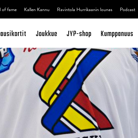
l of fame
Kallen Kannu
Ravintola Hurrikaanin lounas
Podcast
kausikortit
Joukkue
JYP-shop
Kumppanuus