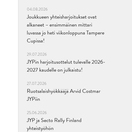
04.08.2026
Joukkueen yhteisharjoitukset ovat
alkaneet – ensimmäinen mittari
luvassa jo heti viikonloppuna Tampere
Cupissa!
29.07.2026
JYPin harjoitusottelut tulevalle 2026-
2027 kaudelle on julkaistu!
27.07.2026
Ruotsalaishyökkääjä Arvid Costmar
JYPiin
25.06.2026
JYP ja Secto Rally Finland
yhteistyöhön