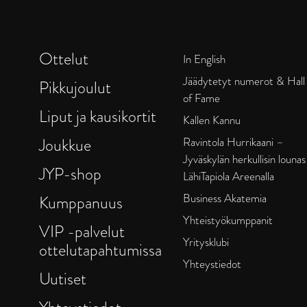
Ottelut
In English
Jäädytetyt numerot & Hall
Pikkujoulut
of Fame
Liput ja kausikortit
Kallen Kannu
Joukkue
Ravintola Hurrikaani –
Jyväskylän herkullisin lounas
JYP-shop
LähiTapiola Areenalla
Business Akatemia
Kumppanuus
Yhteistyökumppanit
VIP -palvelut
Yritysklubi
ottelutapahtumissa
Yhteystiedot
Uutiset