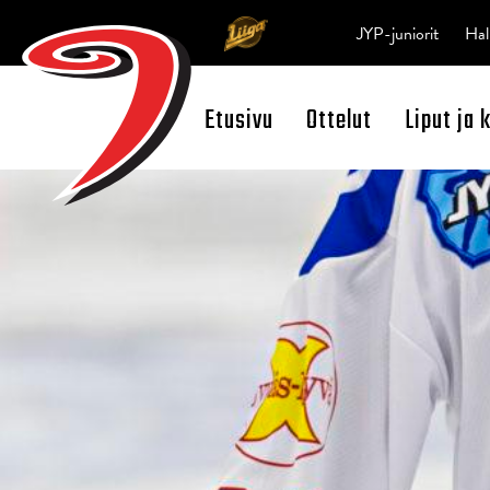
JYP-juniorit
Hal
Etusivu
Ottelut
Liput ja 
Open Search