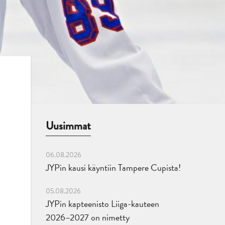
Uusimmat
06.08.2026
JYPin kausi käyntiin Tampere Cupista!
05.08.2026
JYPin kapteenisto Liiga-kauteen
2026–2027 on nimetty