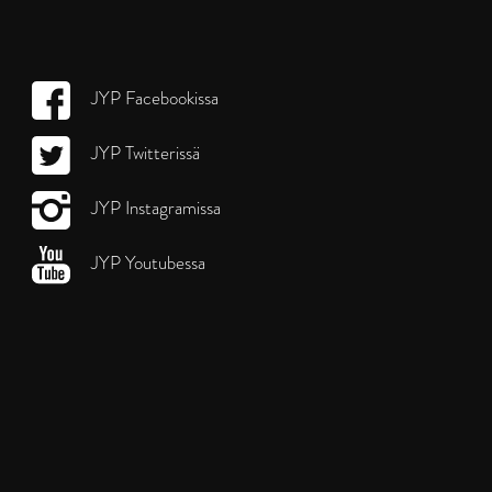
JYP Facebookissa
JYP Twitterissä
JYP Instagramissa
JYP Youtubessa