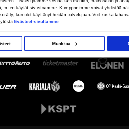
iseen. Lisäksi jaamme sosiaalisen median, mainosalan ja analy
, miten käytät sivustoamme. Kumppanimme voivat yhdistää näitä t
on kerätty, kun olet käyttänyt heidän palvelujaan. Voit koska taha
äytöstä
Evästeet-sivultamme
.
ästeet
Muokkaa