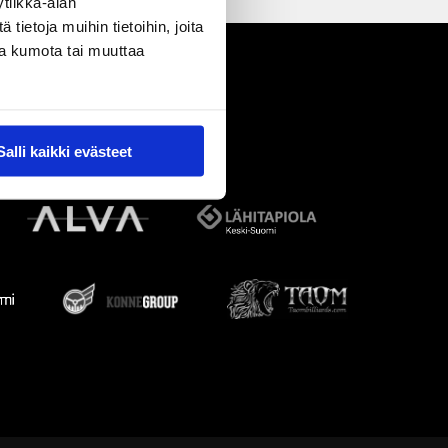
tiikka-alan
ietoja muihin tietoihin, joita
nsa kumota tai muuttaa
Salli kaikki evästeet