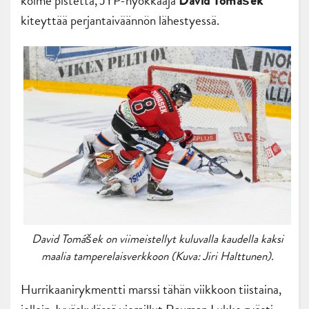
kolme pistettä, JYP-hyökkääjä
David Tomášek
kiteyttää perjantaiväännön lähestyessä.
David Tomášek on viimeistellyt kuluvalla kaudella kaksi
maalia tamperelaisverkkoon (Kuva: Jiri Halttunen).
Hurrikaanirykmentti marssi tähän viikkoon tiistaina,