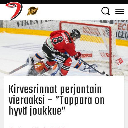
Kirvesrinnat perjantain
vieraaksi – ”Tappara on
hyvä joukkue”