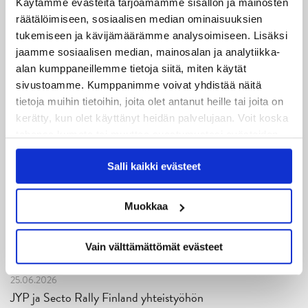
Käytämme evästeitä tarjoamamme sisällön ja mainosten
JYPin kausi käyntiin Tampere Cupista!
räätälöimiseen, sosiaalisen median ominaisuuksien
tukemiseen ja kävijämäärämme analysoimiseen. Lisäksi
05.08.2026
jaamme sosiaalisen median, mainosalan ja analytiikka-
JYPin kapteenisto Liiga-kauteen 2026–2027 on nimetty
alan kumppaneillemme tietoja siitä, miten käytät
sivustoamme. Kumppanimme voivat yhdistää näitä
04.08.2026
tietoja muihin tietoihin, joita olet antanut heille tai joita on
Joukkueen yhteisharjoitukset ovat alkaneet – ensimmäinen
kerätty, kun olet käyttänyt heidän palvelujaan. Voit koska
mittari luvassa jo heti viikonloppuna Tampere Cupissa!
tahansa kumota tai muuttaa suostumustasi evästeiden
käytöstä
Evästeet-sivultamme
.
29.07.2026
Salli kaikki evästeet
JYPin harjoitusottelut tulevalle 2026-2027 kaudelle on
julkaistu!
Muokkaa
27.07.2026
Ruotsalaishyökkääjä Arvid Costmar JYPiin
Vain välttämättömät evästeet
25.06.2026
JYP ja Secto Rally Finland yhteistyöhön