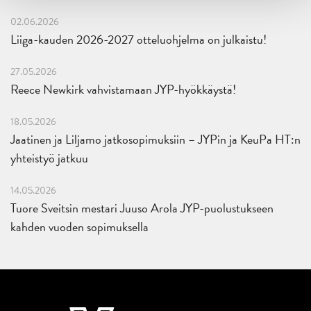
02.06.2026
Liiga-kauden 2026-2027 otteluohjelma on julkaistu!
27.05.2026
Reece Newkirk vahvistamaan JYP-hyökkäystä!
18.05.2026
Jaatinen ja Liljamo jatkosopimuksiin – JYPin ja KeuPa HT:n
yhteistyö jatkuu
14.05.2026
Tuore Sveitsin mestari Juuso Arola JYP-puolustukseen
kahden vuoden sopimuksella