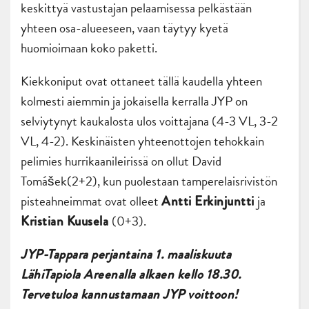
keskittyä vastustajan pelaamisessa pelkästään
yhteen osa-alueeseen, vaan täytyy kyetä
huomioimaan koko paketti.
Kiekkoniput ovat ottaneet tällä kaudella yhteen
kolmesti aiemmin ja jokaisella kerralla JYP on
selviytynyt kaukalosta ulos voittajana (4-3 VL, 3-2
VL, 4-2). Keskinäisten yhteenottojen tehokkain
pelimies hurrikaanileirissä on ollut David
Tomášek(2+2), kun puolestaan tamperelaisrivistön
pisteahneimmat ovat olleet
ja
Antti Erkinjuntti
(0+3).
Kristian Kuusela
JYP-Tappara perjantaina 1. maaliskuuta
LähiTapiola Areenalla alkaen kello 18.30.
Tervetuloa kannustamaan JYP voittoon!