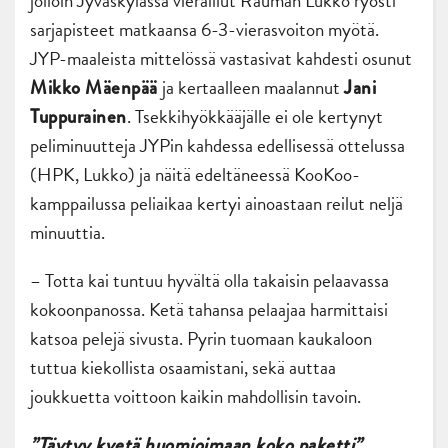
jolloin Jyväskylässä vieraillut Rauman Lukko ryösti
sarjapisteet matkaansa 6-3-vierasvoiton myötä.
JYP-maaleista mittelössä vastasivat kahdesti osunut
ja kertaalleen maalannut
Mikko Mäenpää
Jani
. Tsekkihyökkääjälle ei ole kertynyt
Tuppurainen
peliminuutteja JYPin kahdessa edellisessä ottelussa
(HPK, Lukko) ja näitä edeltäneessä KooKoo-
kamppailussa peliaikaa kertyi ainoastaan reilut neljä
minuuttia.
– Totta kai tuntuu hyvältä olla takaisin pelaavassa
kokoonpanossa. Ketä tahansa pelaajaa harmittaisi
katsoa pelejä sivusta. Pyrin tuomaan kaukaloon
tuttua kiekollista osaamistani, sekä auttaa
joukkuetta voittoon kaikin mahdollisin tavoin.
”Täytyy kyetä huomioimaan koko paketti”