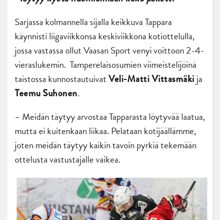
Sarjassa kolmannella sijalla keikkuva Tappara
käynnisti liigaviikkonsa keskiviikkona kotiottelulla,
jossa vastassa ollut Vaasan Sport venyi voittoon 2-4-
vieraslukemin. Tamperelaisosumien viimeistelijöinä
taistossa kunnostautuivat
ja
Veli-Matti Vittasmäki
.
Teemu Suhonen
– Meidän täytyy arvostaa Tapparasta löytyvää laatua,
mutta ei kuitenkaan liikaa. Pelataan kotijäällämme,
joten meidän täytyy kaikin tavoin pyrkiä tekemään
ottelusta vastustajalle vaikea.