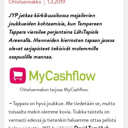
Otteluennakko
|
1.3.2019
JYP jatkaa kärkikuusikossa majailevien
joukkueiden kohtaamisia, kun Tampereen
Tappara vierailee perjantaina LähiTapiola
Areenalla. Menneiden kierrosten tapaan jaossa
olevat sarjapisteet tekisivät molemmille
osapuolille mannaa.
Otteluennakon tarjoaa MyCashflow.
Tappara on hyvä joukkue. Me tiedetään se, mutta
–
toisaalta mekin olemme kovia. Tiukka taistelu on
varmasti edessä ja tietenkin haluamme ottaa pelistä