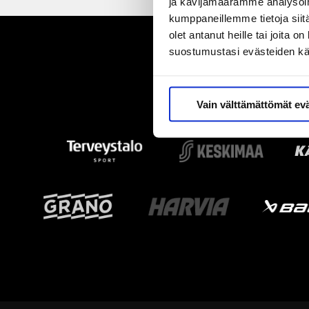
ja kävijämäärämme analysoim
kumppaneillemme tietoja siitä
olet antanut heille tai joita 
suostumustasi evästeiden k
Vain välttämättömät ev