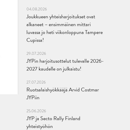
04.08.2026
Joukkueen yhteisharjoitukset ovat
alkaneet – ensimmäinen mittari
luvassa jo heti viikonloppuna Tampere
Cupissa!
29.07.2026
JYPin harjoitusottelut tulevalle 2026-
2027 kaudelle on julkaistu!
27.07.2026
Ruotsalaishyökkääjä Arvid Costmar
JYPiin
25.06.2026
JYP ja Secto Rally Finland
yhteistyöhön