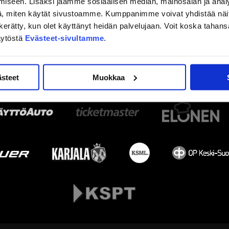
iseen. Lisäksi jaamme sosiaalisen median, mainosalan ja analy
, miten käytät sivustoamme. Kumppanimme voivat yhdistää näitä t
on kerätty, kun olet käyttänyt heidän palvelujaan. Voit koska taha
äytöstä
Evästeet-sivultamme
.
ästeet
Muokkaa