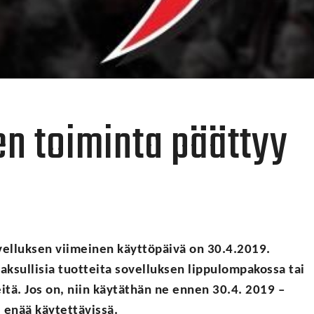
n toiminta päättyy
velluksen viimeinen käyttöpäivä on 30.4.2019.
maksullisia tuotteita sovelluksen lippulompakossa tai
tä. Jos on, niin käytäthän ne ennen 30.4. 2019 –
 enää käytettävissä.