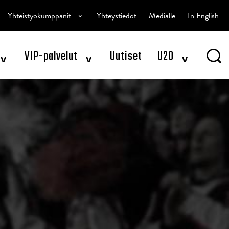
^
Yhteistyökumppanit
Yhteystiedot
Medialle
In English
^
^
^
VIP-palvelut
Uutiset
U20