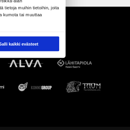
tiikka-alan
ietoja muihin tietoihin, joita
nsa kumota tai muuttaa
Salli kaikki evästeet