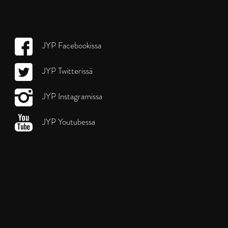
JYP Facebookissa
JYP Twitterissä
JYP Instagramissa
JYP Youtubessa