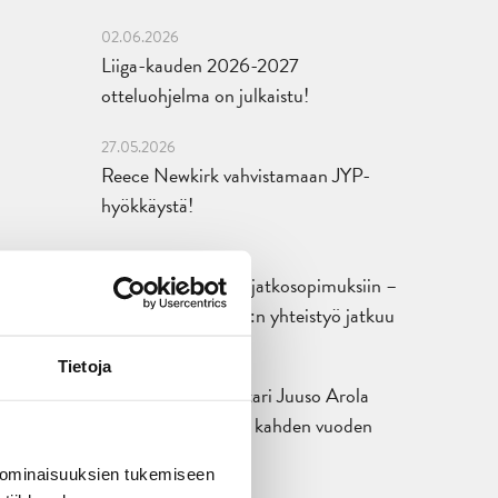
02.06.2026
Liiga-kauden 2026-2027
otteluohjelma on julkaistu!
27.05.2026
Reece Newkirk vahvistamaan JYP-
hyökkäystä!
18.05.2026
Jaatinen ja Liljamo jatkosopimuksiin –
JYPin ja KeuPa HT:n yhteistyö jatkuu
14.05.2026
Tietoja
Tuore Sveitsin mestari Juuso Arola
JYP-puolustukseen kahden vuoden
sopimuksella
 ominaisuuksien tukemiseen