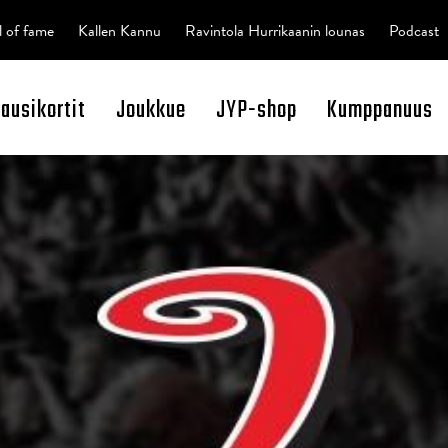
l of fame
Kallen Kannu
Ravintola Hurrikaanin lounas
Podcast
kausikortit
Joukkue
JYP-shop
Kumppanuus