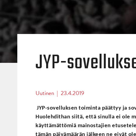
JYP-sovellukse
Uutinen
|
23.4.2019
JYP-sovelluksen
toiminta päättyy ja so
Huolehdithan siitä, että sinulla ei ole 
käyttämättömiä mainostajien etusetelei
tämän päivämäärän jälkeen ne eivät ole