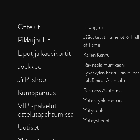
Ottelut
In English
Jäädytetyt numerot & Hall
Pikkujoulut
of Fame
Liput ja kausikortit
Kallen Kannu
Joukkue
Ravintola Hurrikaani –
Jyväskylän herkullisin lounas
JYP-shop
LähiTapiola Areenalla
Business Akatemia
Kumppanuus
Yhteistyökumppanit
VIP -palvelut
Yritysklubi
ottelutapahtumissa
Yhteystiedot
Uutiset