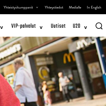
^
Yhteistyökumppanit
Yhteystiedot
Medialle
In English
^
^
^
VIP-palvelut
Uutiset
U20