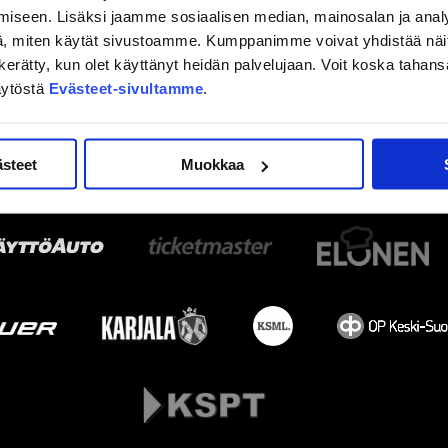
iseen. Lisäksi jaamme sosiaalisen median, mainosalan ja analy
, miten käytät sivustoamme. Kumppanimme voivat yhdistää näitä t
on kerätty, kun olet käyttänyt heidän palvelujaan. Voit koska taha
äytöstä
Evästeet-sivultamme
.
ästeet
Muokkaa