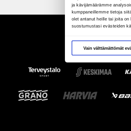
ja kävijämäärämme analysoim
kumppaneillemme tietoja siitä
olet antanut heille tai joita 
suostumustasi evästeiden k
Vain välttämättömät ev