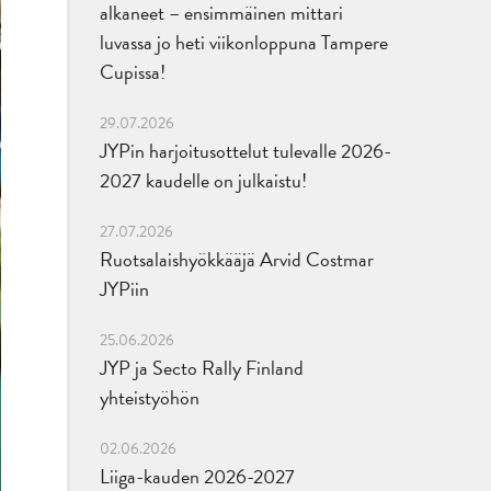
alkaneet – ensimmäinen mittari
luvassa jo heti viikonloppuna Tampere
Cupissa!
29.07.2026
JYPin harjoitusottelut tulevalle 2026-
2027 kaudelle on julkaistu!
27.07.2026
Ruotsalaishyökkääjä Arvid Costmar
JYPiin
25.06.2026
JYP ja Secto Rally Finland
yhteistyöhön
02.06.2026
Liiga-kauden 2026-2027