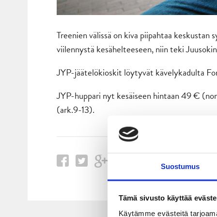
Treenien välissä on kiva piipahtaa keskustan 
viilennystä kesähelteeseen, niin teki Juusokin
JYP-jäätelökioskit löytyvät kävelykadulta Fo
JYP-huppari nyt kesäiseen hintaan 49 € (no
(ark.9-13).
Suostumus
Tämä sivusto käyttää eväste
Käytämme evästeitä tarjoama