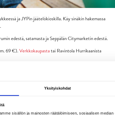
sykkeessä ja JYPin jäätelökioskilla. Käy sinäkin hakemassa
.
rumin edestä, satamasta ja Seppälän Citymarketin edestä.
rm. 69 €).
Verkkokaupasta
tai Ravintola Hurrikaanista
Yksityiskohdat
itä
mme sisällön ja mainosten räätälöimiseen, sosiaalisen median