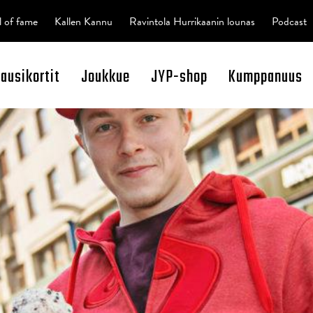
l of fame
Kallen Kannu
Ravintola Hurrikaanin lounas
Podcast
kausikortit
Joukkue
JYP-shop
Kumppanuus