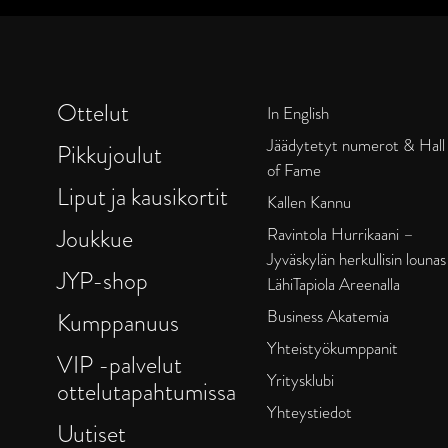
Ottelut
In English
Jäädytetyt numerot & Hall
Pikkujoulut
of Fame
Liput ja kausikortit
Kallen Kannu
Joukkue
Ravintola Hurrikaani –
Jyväskylän herkullisin lounas
JYP-shop
LähiTapiola Areenalla
Business Akatemia
Kumppanuus
Yhteistyökumppanit
VIP -palvelut
Yritysklubi
ottelutapahtumissa
Yhteystiedot
Uutiset