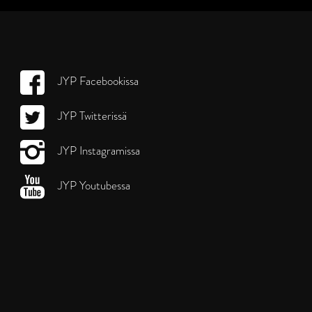
JYP Facebookissa
JYP Twitterissä
JYP Instagramissa
JYP Youtubessa