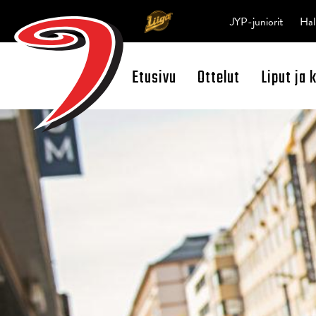
JYP-juniorit
Hal
Etusivu
Ottelut
Liput ja 
Open Search