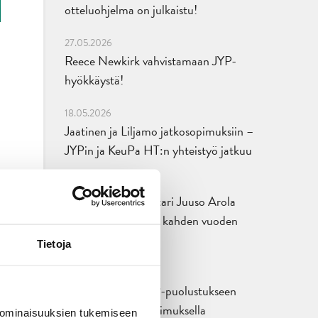
otteluohjelma on julkaistu!
27.05.2026
Reece Newkirk vahvistamaan JYP-
hyökkäystä!
18.05.2026
Jaatinen ja Liljamo jatkosopimuksiin –
JYPin ja KeuPa HT:n yhteistyö jatkuu
14.05.2026
Tuore Sveitsin mestari Juuso Arola
JYP-puolustukseen kahden vuoden
sopimuksella
Tietoja
12.05.2026
Veeti Väisänen JYP-puolustukseen
kahden vuoden sopimuksella
 ominaisuuksien tukemiseen