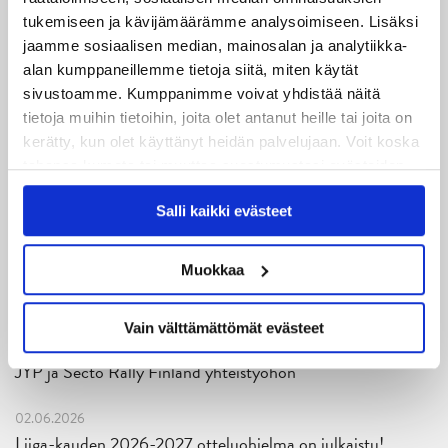
05.08.2026
tukemiseen ja kävijämäärämme analysoimiseen. Lisäksi
JYPin kapteenisto Liiga-kauteen 2026–2027 on nimetty
jaamme sosiaalisen median, mainosalan ja analytiikka-
alan kumppaneillemme tietoja siitä, miten käytät
04.08.2026
sivustoamme. Kumppanimme voivat yhdistää näitä
Joukkueen yhteisharjoitukset ovat alkaneet – ensimmäinen
tietoja muihin tietoihin, joita olet antanut heille tai joita on
mittari luvassa jo heti viikonloppuna Tampere Cupissa!
kerätty, kun olet käyttänyt heidän palvelujaan. Voit koska
tahansa kumota tai muuttaa suostumustasi evästeiden
29.07.2026
käytöstä
Evästeet-sivultamme
.
JYPin harjoitusottelut tulevalle 2026-2027 kaudelle on
Salli kaikki evästeet
julkaistu!
Muokkaa
27.07.2026
Ruotsalaishyökkääjä Arvid Costmar JYPiin
Vain välttämättömät evästeet
25.06.2026
JYP ja Secto Rally Finland yhteistyöhön
02.06.2026
Liiga-kauden 2026-2027 otteluohjelma on julkaistu!