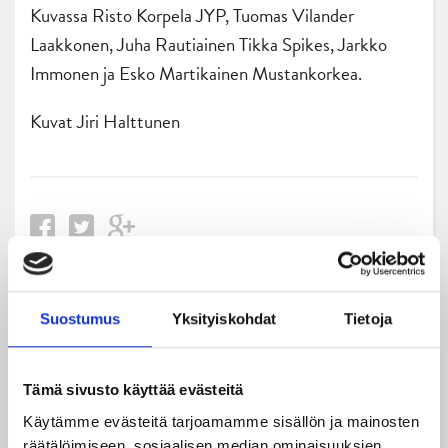
Kuvassa Risto Korpela JYP, Tuomas Vilander
Laakkonen, Juha Rautiainen Tikka Spikes, Jarkko
Immonen ja Esko Martikainen Mustankorkea.
Kuvat Jiri Halttunen
Uusimmat
Suostumus
Yksityiskohdat
Tietoja
06.08.2026
Tämä sivusto käyttää evästeitä
JYPin kausi käyntiin Tampere Cupista!
Käytämme evästeitä tarjoamamme sisällön ja mainosten
räätälöimiseen, sosiaalisen median ominaisuuksien