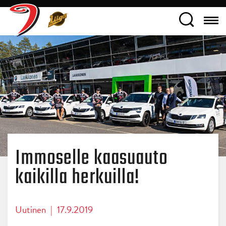
Immoselle kaasuauto
kaikilla herkuilla!
Uutinen
|
17.9.2019