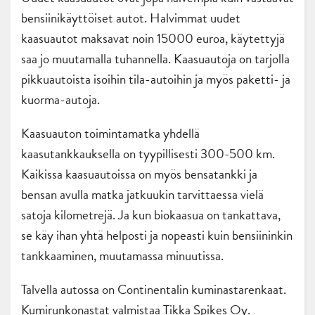
bensiinikäyttöiset autot. Halvimmat uudet
kaasuautot maksavat noin 15000 euroa, käytettyjä
saa jo muutamalla tuhannella. Kaasuautoja on tarjolla
pikkuautoista isoihin tila-autoihin ja myös paketti- ja
kuorma-autoja.
Kaasuauton toimintamatka yhdellä
kaasutankkauksella on tyypillisesti 300-500 km.
Kaikissa kaasuautoissa on myös bensatankki ja
bensan avulla matka jatkuukin tarvittaessa vielä
satoja kilometrejä. Ja kun biokaasua on tankattava,
se käy ihan yhtä helposti ja nopeasti kuin bensiininkin
tankkaaminen, muutamassa minuutissa.
Talvella autossa on Continentalin kuminastarenkaat.
Kumirunkonastat valmistaa Tikka Spikes Oy.