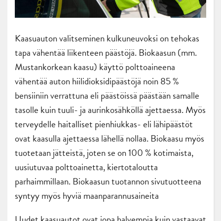
Kaasuauton valitseminen kulkuneuvoksi on tehokas
tapa vähentää liikenteen päästöjä. Biokaasun (mm.
Mustankorkean kaasu) käyttö polttoaineena
vähentää auton hiilidioksidipäästöjä noin 85 %
bensiiniin verrattuna eli päästöissä päästään samalle
tasolle kuin tuuli- ja aurinkosähköllä ajettaessa. Myös
terveydelle haitalliset pienhiukkas- eli lähipäästöt
ovat kaasulla ajettaessa lähellä nollaa. Biokaasu myös
tuotetaan jätteistä, joten se on 100 % kotimaista,
uusiutuvaa polttoainetta, kiertotaloutta
parhaimmillaan. Biokaasun tuotannon sivutuotteena
syntyy myös hyviä maanparannusaineita
Uudet kaasuautot ovat jopa halvempia kuin vastaavat