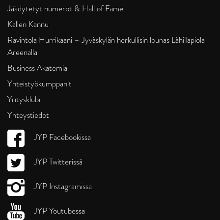
Jäädytetyt numerot & Hall of Fame
Kallen Kannu
Ravintola Hurrikaani – Jyväskylän herkullisin lounas LähiTapiola
Areenalla
Business Akatemia
Yhteistyökumppanit
Yritysklubi
Yhteystiedot
JYP Facebookissa
JYP Twitterissä
JYP Instagramissa
JYP Youtubessa