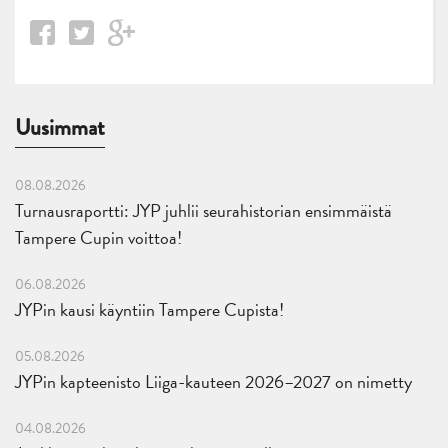
Uusimmat
08.08.2026
Turnausraportti: JYP juhlii seurahistorian ensimmäistä
Tampere Cupin voittoa!
06.08.2026
JYPin kausi käyntiin Tampere Cupista!
05.08.2026
JYPin kapteenisto Liiga-kauteen 2026–2027 on nimetty
04.08.2026