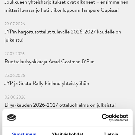
Joukkueen yhteisharjoitukset ovat alkaneet – ensimmäinen
mittari luvassa jo heti viikonloppuna Tampere Cupissa!
29.07.2026
JYPin harjoitusottelut tulevalle 2026-2027 kaudelle on
julkaistu!
27.07.2026
Ruotsalaishyökkääjä Arvid Costmar JYPiin
25.06.2026
JYP ja Secto Rally Finland yhteistyöhön
02.06.2026
Liiga-kauden 2026-2027 otteluohjelma on julkaistu!
27.05.2026
Reece Newkirk vahvistamaan JYP-hyökkäystä!
Suostumus
Yksityiskohdat
Tietoja