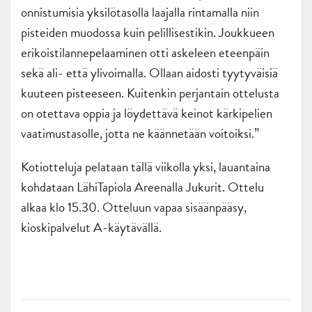
onnistumisia yksilötasolla laajalla rintamalla niin
pisteiden muodossa kuin pelillisestikin. Joukkueen
erikoistilannepelaaminen otti askeleen eteenpäin
sekä ali- että ylivoimalla. Ollaan aidosti tyytyväisiä
kuuteen pisteeseen. Kuitenkin perjantain ottelusta
on otettava oppia ja löydettävä keinot kärkipelien
vaatimustasolle, jotta ne käännetään voitoiksi.”
Kotiotteluja pelataan tällä viikolla yksi, lauantaina
kohdataan LähiTapiola Areenalla Jukurit. Ottelu
alkaa klo 15.30. Otteluun vapaa sisäänpääsy,
kioskipalvelut A-käytävällä.