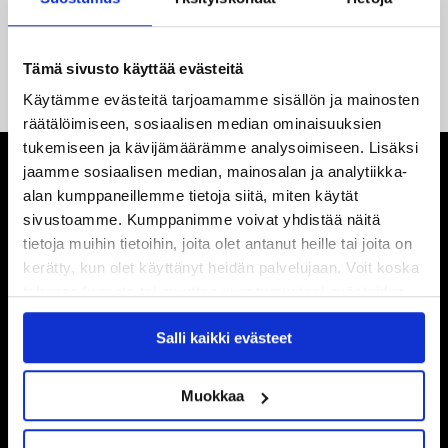
18.05.2026
Jaatinen ja Liljamo jatkosopimuksiin – JYPin ja KeuPa HT:n
yhteistyö jatkuu
Tämä sivusto käyttää evästeitä
Käytämme evästeitä tarjoamamme sisällön ja mainosten
räätälöimiseen, sosiaalisen median ominaisuuksien
tukemiseen ja kävijämäärämme analysoimiseen. Lisäksi
jaamme sosiaalisen median, mainosalan ja analytiikka-
alan kumppaneillemme tietoja siitä, miten käytät
sivustoamme. Kumppanimme voivat yhdistää näitä
tietoja muihin tietoihin, joita olet antanut heille tai joita on
kerätty, kun olet käyttänyt heidän palvelujaan. Voit koska
tahansa kumota tai muuttaa suostumustasi evästeiden
käytöstä
Evästeet-sivultamme
.
Salli kaikki evästeet
Muokkaa