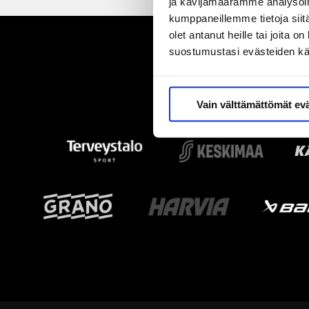
ja kävijämäärämme analysoim
kumppaneillemme tietoja siitä
olet antanut heille tai joita 
suostumustasi evästeiden k
Vain välttämättömät ev