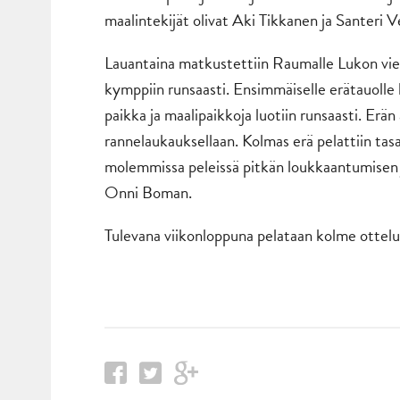
maalintekijät olivat Aki Tikkanen ja Santeri 
Lauantaina matkustettiin Raumalle Lukon viera
kymppiin runsaasti. Ensimmäiselle erätauolle l
paikka ja maalipaikkoja luotiin runsaasti. Erä
rannelaukauksellaan. Kolmas erä pelattiin tasa
molemmissa peleissä pitkän loukkaantumisen j
Onni Boman.
Tulevana viikonloppuna pelataan kolme ottelu