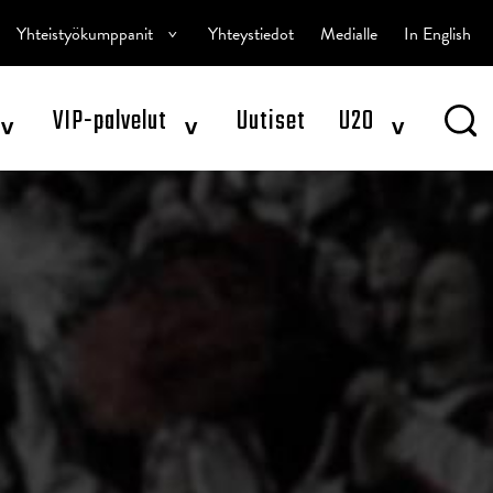
^
Yhteistyökumppanit
Yhteystiedot
Medialle
In English
^
^
^
VIP-palvelut
Uutiset
U20