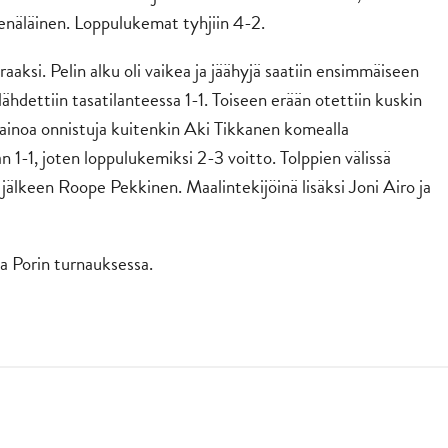
Venäläinen. Loppulukemat tyhjiin 4-2.
aksi. Pelin alku oli vaikea ja jäähyjä saatiin ensimmäiseen
ähdettiin tasatilanteessa 1-1. Toiseen erään otettiin kuskin
n ainoa onnistuja kuitenkin Aki Tikkanen komealla
n 1-1, joten loppulukemiksi 2-3 voitto. Tolppien välissä
älkeen Roope Pekkinen. Maalintekijöinä lisäksi Joni Airo ja
a Porin turnauksessa.