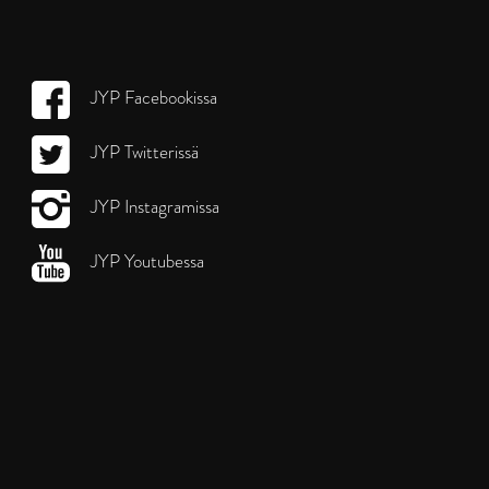
JYP Facebookissa
JYP Twitterissä
JYP Instagramissa
JYP Youtubessa