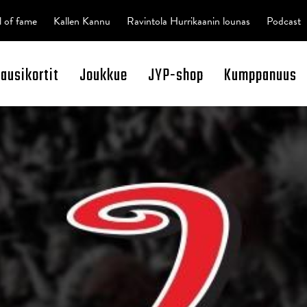
l of fame
Kallen Kannu
Ravintola Hurrikaanin lounas
Podcast
kausikortit
Joukkue
JYP-shop
Kumppanuus