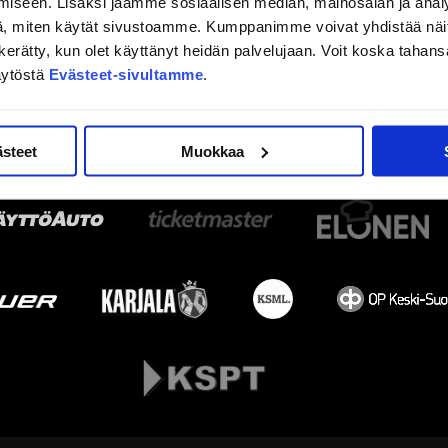
iseen. Lisäksi jaamme sosiaalisen median, mainosalan ja analy
, miten käytät sivustoamme. Kumppanimme voivat yhdistää näitä t
on kerätty, kun olet käyttänyt heidän palvelujaan. Voit koska taha
äytöstä
Evästeet-sivultamme
.
ästeet
Muokkaa