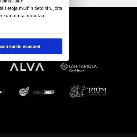
tiikka-alan
ietoja muihin tietoihin, joita
nsa kumota tai muuttaa
Salli kaikki evästeet