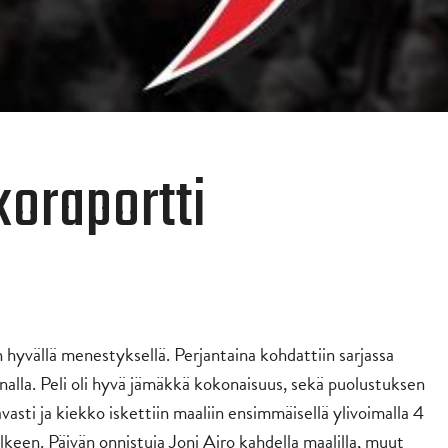
koraportti
 hyvällä menestyksellä. Perjantaina kohdattiin sarjassa
nalla. Peli oli hyvä jämäkkä kokonaisuus, sekä puolustuksen
vasti ja kiekko iskettiin maaliin ensimmäisellä ylivoimalla 4
älkeen. Päivän onnistuja Joni Airo kahdella maalilla, muut