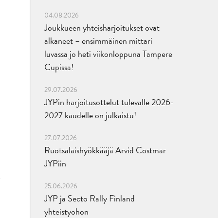
04.08.2026
Joukkueen yhteisharjoitukset ovat
alkaneet – ensimmäinen mittari
luvassa jo heti viikonloppuna Tampere
Cupissa!
29.07.2026
JYPin harjoitusottelut tulevalle 2026-
2027 kaudelle on julkaistu!
27.07.2026
Ruotsalaishyökkääjä Arvid Costmar
JYPiin
25.06.2026
JYP ja Secto Rally Finland
yhteistyöhön