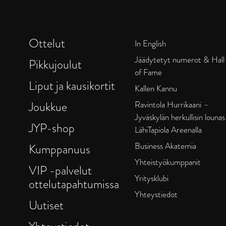
Ottelut
In English
Jäädytetyt numerot & Hall
Pikkujoulut
of Fame
Liput ja kausikortit
Kallen Kannu
Joukkue
Ravintola Hurrikaani –
Jyväskylän herkullisin lounas
JYP-shop
LähiTapiola Areenalla
Business Akatemia
Kumppanuus
Yhteistyökumppanit
VIP -palvelut
Yritysklubi
ottelutapahtumissa
Yhteystiedot
Uutiset