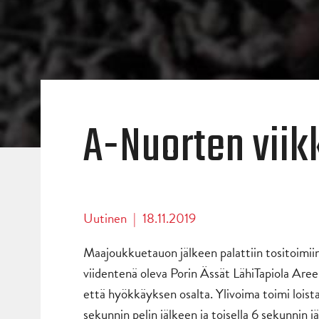
A-Nuorten viik
Uutinen
|
18.11.2019
Maajoukkuetauon jälkeen palattiin tositoimiin
viidentenä oleva Porin Ässät LähiTapiola Aree
että hyökkäyksen osalta. Ylivoima toimi loista
sekunnin pelin jälkeen ja toisella 6 sekunnin j