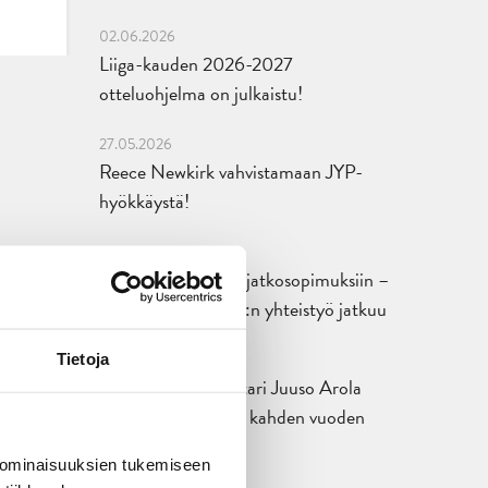
02.06.2026
Liiga-kauden 2026-2027
otteluohjelma on julkaistu!
27.05.2026
Reece Newkirk vahvistamaan JYP-
hyökkäystä!
18.05.2026
Jaatinen ja Liljamo jatkosopimuksiin –
JYPin ja KeuPa HT:n yhteistyö jatkuu
14.05.2026
Tietoja
Tuore Sveitsin mestari Juuso Arola
JYP-puolustukseen kahden vuoden
sopimuksella
 ominaisuuksien tukemiseen