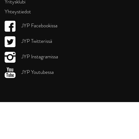
Yritysklubi
Yhteystiedot
JYP Facebookissa
JYP Twitterissä
JYP Instagramissa
JYP Youtubessa