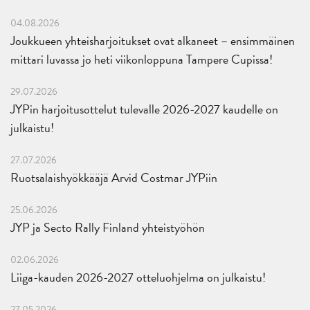
04.08.2026
Joukkueen yhteisharjoitukset ovat alkaneet – ensimmäinen
mittari luvassa jo heti viikonloppuna Tampere Cupissa!
29.07.2026
JYPin harjoitusottelut tulevalle 2026-2027 kaudelle on
julkaistu!
27.07.2026
Ruotsalaishyökkääjä Arvid Costmar JYPiin
25.06.2026
JYP ja Secto Rally Finland yhteistyöhön
02.06.2026
Liiga-kauden 2026-2027 otteluohjelma on julkaistu!
27.05.2026