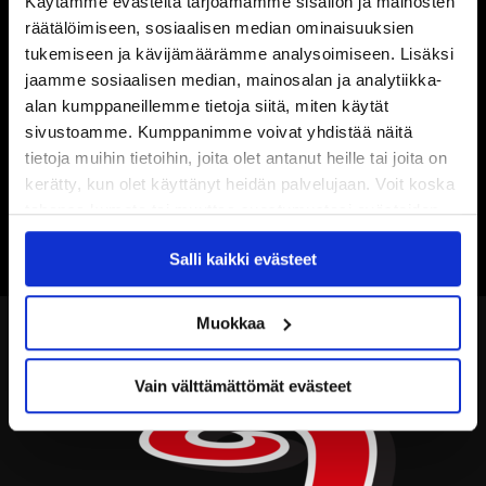
Käytämme evästeitä tarjoamamme sisällön ja mainosten
räätälöimiseen, sosiaalisen median ominaisuuksien
tukemiseen ja kävijämäärämme analysoimiseen. Lisäksi
jaamme sosiaalisen median, mainosalan ja analytiikka-
alan kumppaneillemme tietoja siitä, miten käytät
sivustoamme. Kumppanimme voivat yhdistää näitä
tietoja muihin tietoihin, joita olet antanut heille tai joita on
kerätty, kun olet käyttänyt heidän palvelujaan. Voit koska
tahansa kumota tai muuttaa suostumustasi evästeiden
käytöstä
Evästeet-sivultamme
.
Salli kaikki evästeet
Muokkaa
Vain välttämättömät evästeet