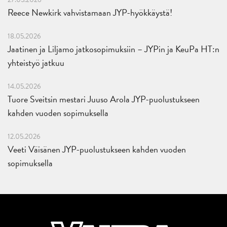
Reece Newkirk vahvistamaan JYP-hyökkäystä!
18.05.2026
Jaatinen ja Liljamo jatkosopimuksiin – JYPin ja KeuPa HT:n
yhteistyö jatkuu
14.05.2026
Tuore Sveitsin mestari Juuso Arola JYP-puolustukseen
kahden vuoden sopimuksella
12.05.2026
Veeti Väisänen JYP-puolustukseen kahden vuoden
sopimuksella