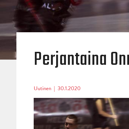
Perjantaina On
Uutinen
|
30.1.2020