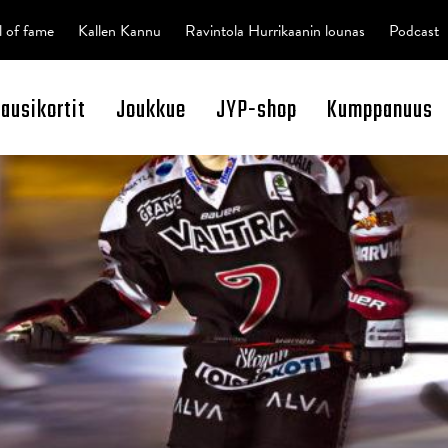
l of fame
Kallen Kannu
Ravintola Hurrikaanin lounas
Podcast
kausikortit
Joukkue
JYP-shop
Kumppanuus