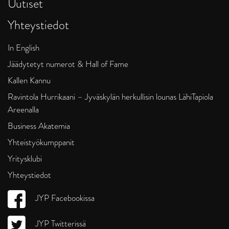
Uutiset
Yhteystiedot
In English
Jäädytetyt numerot & Hall of Fame
Kallen Kannu
Ravintola Hurrikaani – Jyväskylän herkullisin lounas LähiTapiola
Areenalla
Business Akatemia
Yhteistyökumppanit
Yritysklubi
Yhteystiedot
JYP Facebookissa
JYP Twitterissä