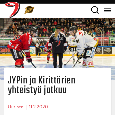
JYPin ja Kirittärien
yhteistyö jatkuu
Uutinen
|
11.2.2020