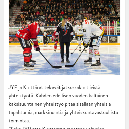
JYP ja Kirittäret tekevät jatkossakin tiivistä
yhteistyötä. Kahden edellisen vuoden kaltainen
kaksisuuntainen yhteistyö pitää sisällään yhteisiä
tapahtumia, markkinointia ja yhteiskuntavastuullista
toimintaa.
”Sekä JYP että Kirittäret tunnetaan vahvoina