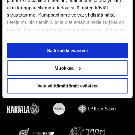
jaamme sosiaalisen median, mainosalan ja analytiikka-
alan kumppaneillemme tietoja siitä, miten käytät
sivustoamme. Kumppanimme voivat yhdistää näitä
tietoja muihin tietoihin, joita olet antanut heille tai joita on
kerätty, kun olet käyttänyt heidän palvelujaan. Voit koska
tahansa kumota tai muuttaa suostumustasi evästeiden
käytöstä
Evästeet-sivultamme
.
Salli kaikki evästeet
Muokkaa
Vain välttämättömät evästeet