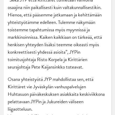
osaajina niin paikallisesti kuin valtakunnallisestikin.
Hienoa, että pääsemme jatkamaan ja kehittämään
yhteistyötämme edelleen. Tulemme näkymään
toistemme tapahtumissa myös myynnissä ja
markkinoinnissa. Kaiken kaikkiaan on tärkeää, että
henkisen yhteyden lisäksi teemme oikeasti myös
konkreettisesti yhdessä asioita”, JYPin
toimitusjohtaja Risto Korpela ja Kirittärien
seurajohtaja Pete Kaijansinkko toteavat.
Osana yhteistyötä JYP mahdollistaa sen, että
Kirittäret vie Jyväskylän vanhuspalvelujen
Huhtasuon päiväkeskuksen asiakkaita keskiviikkona
pelattavaan JYPin ja Jukureiden väliseen
liigaotteluun.