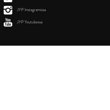
JYP Instagramissa
JYP Youtubessa