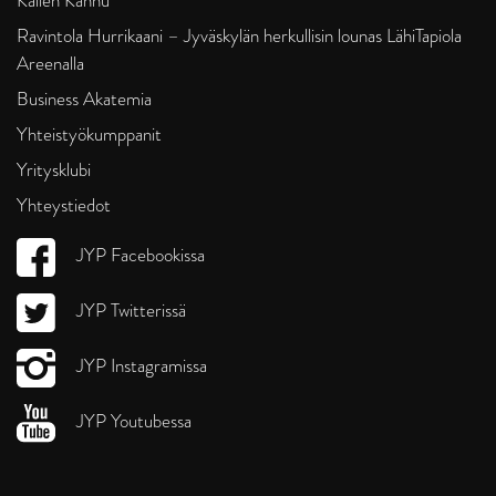
Kallen Kannu
Ravintola Hurrikaani – Jyväskylän herkullisin lounas LähiTapiola
Areenalla
Business Akatemia
Yhteistyökumppanit
Yritysklubi
Yhteystiedot
JYP Facebookissa
JYP Twitterissä
JYP Instagramissa
JYP Youtubessa