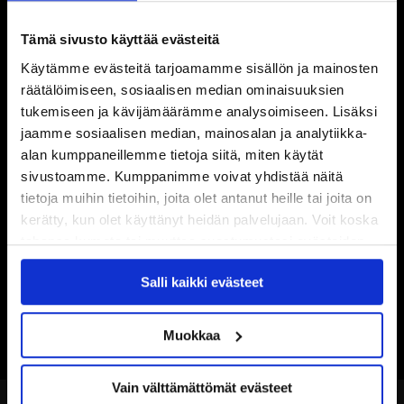
Tämä sivusto käyttää evästeitä
Käytämme evästeitä tarjoamamme sisällön ja mainosten
räätälöimiseen, sosiaalisen median ominaisuuksien
tukemiseen ja kävijämäärämme analysoimiseen. Lisäksi
jaamme sosiaalisen median, mainosalan ja analytiikka-
alan kumppaneillemme tietoja siitä, miten käytät
sivustoamme. Kumppanimme voivat yhdistää näitä
tietoja muihin tietoihin, joita olet antanut heille tai joita on
kerätty, kun olet käyttänyt heidän palvelujaan. Voit koska
tahansa kumota tai muuttaa suostumustasi evästeiden
käytöstä
Evästeet-sivultamme
.
Salli kaikki evästeet
Muokkaa
Vain välttämättömät evästeet