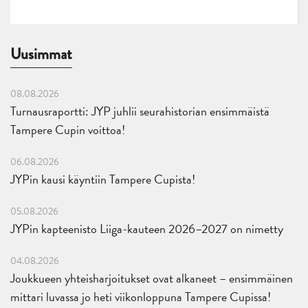
Uusimmat
08.08.2026
Turnausraportti: JYP juhlii seurahistorian ensimmäistä
Tampere Cupin voittoa!
06.08.2026
JYPin kausi käyntiin Tampere Cupista!
05.08.2026
JYPin kapteenisto Liiga-kauteen 2026–2027 on nimetty
04.08.2026
Joukkueen yhteisharjoitukset ovat alkaneet – ensimmäinen
mittari luvassa jo heti viikonloppuna Tampere Cupissa!