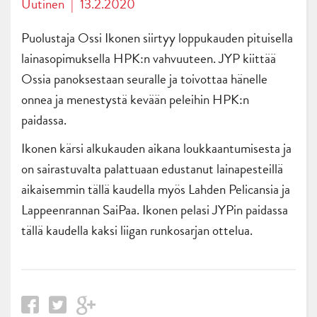
Uutinen
|
13.2.2020
Puolustaja Ossi Ikonen siirtyy loppukauden pituisella
lainasopimuksella HPK:n vahvuuteen. JYP kiittää
Ossia panoksestaan seuralle ja toivottaa hänelle
onnea ja menestystä kevään peleihin HPK:n
paidassa.
Ikonen kärsi alkukauden aikana loukkaantumisesta ja
on sairastuvalta palattuaan edustanut lainapesteillä
aikaisemmin tällä kaudella myös Lahden Pelicansia ja
Lappeenrannan SaiPaa. Ikonen pelasi JYPin paidassa
tällä kaudella kaksi liigan runkosarjan ottelua.