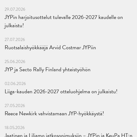
29.07.2026
JYPin harjoitusottelut tulevalle 2026-2027 kaudelle on
julkaistu!
27.07.2026
Ruotsalaishyökkääjä Arvid Costmar JYPiin
25.06.2026
JYP ja Secto Rally Finland yhteistyöhön
02.06.2026
Liiga-kauden 2026-2027 otteluohjelma on julkaistu!
27.05.2026
Reece Newkirk vahvistamaan JYP-hyökkäystä!
18.05.2026
Jaatinen ja Liljamo jatkosopimuksiin – JYPin ja KeuPa HT:n