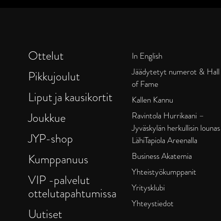
Ottelut
In English
Jäädytetyt numerot & Hall
Pikkujoulut
of Fame
Liput ja kausikortit
Kallen Kannu
Joukkue
Ravintola Hurrikaani –
Jyväskylän herkullisin lounas
JYP-shop
LähiTapiola Areenalla
Business Akatemia
Kumppanuus
Yhteistyökumppanit
VIP -palvelut
Yritysklubi
ottelutapahtumissa
Yhteystiedot
Uutiset