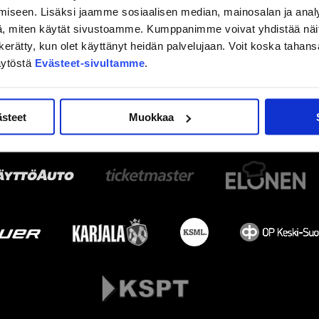
iseen. Lisäksi jaamme sosiaalisen median, mainosalan ja analy
, miten käytät sivustoamme. Kumppanimme voivat yhdistää näitä t
on kerätty, kun olet käyttänyt heidän palvelujaan. Voit koska taha
äytöstä
Evästeet-sivultamme
.
ästeet
Muokkaa