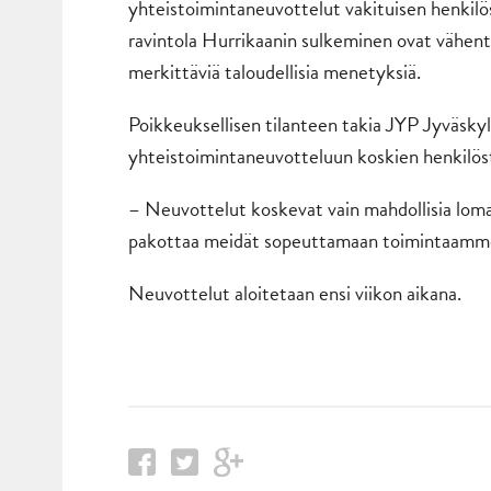
yhteistoimintaneuvottelut vakituisen henkil
ravintola Hurrikaanin sulkeminen ovat vähen
merkittäviä taloudellisia menetyksiä.
Poikkeuksellisen tilanteen takia JYP Jyväsk
yhteistoimintaneuvotteluun koskien henkilöst
– Neuvottelut koskevat vain mahdollisia lomau
pakottaa meidät sopeuttamaan toimintaamme 
Neuvottelut aloitetaan ensi viikon aikana.