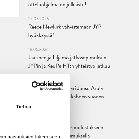
otteluohjelma on julkaistu!
27.05.2026
Reece Newkirk vahvistamaan JYP-
hyökkäystä!
18.05.2026
Jaatinen ja Liljamo jatkosopimuksiin –
JYPin ja KeuPa HT:n yhteistyö jatkuu
14.05.2026
Tuore Sveitsin mestari Juuso Arola
JYP-puolustukseen kahden vuoden
sopimuksella
Tietoja
12.05.2026
Veeti Väisänen JYP-puolustukseen
kahden vuoden sopimuksella
 ominaisuuksien tukemiseen