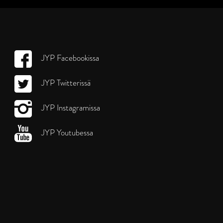
JYP Facebookissa
JYP Twitterissä
JYP Instagramissa
JYP Youtubessa