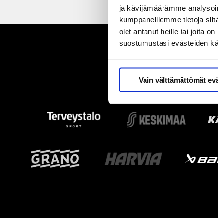
ja kävijämäärämme analysoim
kumppaneillemme tietoja siitä
olet antanut heille tai joita 
suostumustasi evästeiden k
Vain välttämättömät ev