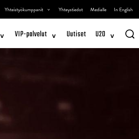
^
Yhteistyökumppanit
Yhteystiedot
Medialle
In English
^
^
^
VIP-palvelut
Uutiset
U20