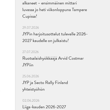
alkaneet – ensimmäinen mittari
luvassa jo heti viikonloppuna Tampere
Cupissa!
29.07.2026
JYPin harjoitusottelut tulevalle 2026-
2027 kaudelle on julkaistu!
27.07.2026
Ruotsalaishyökkääjä Arvid Costmar
JYPiin
25.06.2026
JYP ja Secto Rally Finland
yhteistyöhön
02.06.2026
Liiga-kauden 2026-2027