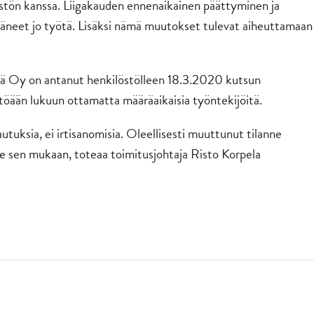
östön kanssa. Liigakauden ennenaikainen päättyminen ja
täneet jo työtä. Lisäksi nämä muutokset tulevat aiheuttamaan
ylä Oy on antanut henkilöstölleen 18.3.2020 kutsun
öään lukuun ottamatta määräaikaisia työntekijöitä.
tuksia, ei irtisanomisia. Oleellisesti muuttunut tilanne
sen mukaan, toteaa toimitusjohtaja Risto Korpela