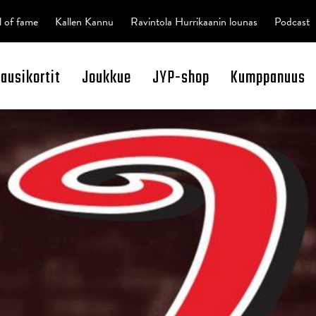
l of fame
Kallen Kannu
Ravintola Hurrikaanin lounas
Podcast
kausikortit
Joukkue
JYP-shop
Kumppanuus