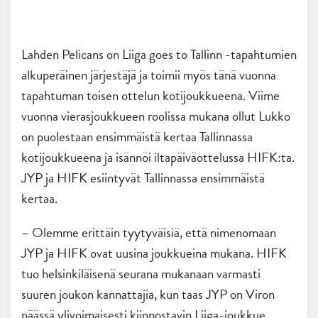
Lahden Pelicans on Liiga goes to Tallinn -tapahtumien
alkuperäinen järjestäjä ja toimii myös tänä vuonna
tapahtuman toisen ottelun kotijoukkueena. Viime
vuonna vierasjoukkueen roolissa mukana ollut Lukko
on puolestaan ensimmäistä kertaa Tallinnassa
kotijoukkueena ja isännöi iltapäiväottelussa HIFK:ta.
JYP ja HIFK esiintyvät Tallinnassa ensimmäistä
kertaa.
– Olemme erittäin tyytyväisiä, että nimenomaan
JYP ja HIFK ovat uusina joukkueina mukana. HIFK
tuo helsinkiläisenä seurana mukanaan varmasti
suuren joukon kannattajia, kun taas JYP on Viron
päässä ylivoimaisesti kiinnostavin Liiga-joukkue,