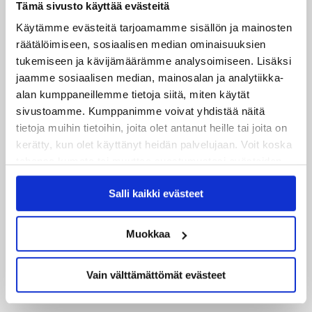
02.06.2026
Tämä sivusto käyttää evästeitä
Liiga-kauden 2026-2027 otteluohjelma on julkaistu!
Käytämme evästeitä tarjoamamme sisällön ja mainosten
räätälöimiseen, sosiaalisen median ominaisuuksien
27.05.2026
tukemiseen ja kävijämäärämme analysoimiseen. Lisäksi
Reece Newkirk vahvistamaan JYP-hyökkäystä!
jaamme sosiaalisen median, mainosalan ja analytiikka-
alan kumppaneillemme tietoja siitä, miten käytät
18.05.2026
sivustoamme. Kumppanimme voivat yhdistää näitä
Jaatinen ja Liljamo jatkosopimuksiin – JYPin ja KeuPa HT:n
tietoja muihin tietoihin, joita olet antanut heille tai joita on
yhteistyö jatkuu
kerätty, kun olet käyttänyt heidän palvelujaan. Voit koska
tahansa kumota tai muuttaa suostumustasi evästeiden
14.05.2026
käytöstä
Evästeet-sivultamme
.
Tuore Sveitsin mestari Juuso Arola JYP-puolustukseen
Salli kaikki evästeet
kahden vuoden sopimuksella
Muokkaa
12.05.2026
Veeti Väisänen JYP-puolustukseen kahden vuoden
sopimuksella
Vain välttämättömät evästeet