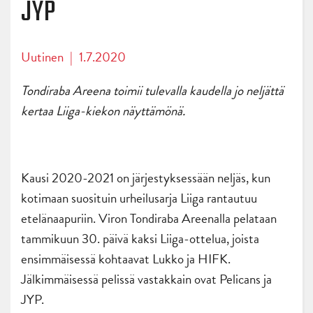
JYP
Uutinen
|
1.7.2020
Tondiraba Areena toimii tulevalla kaudella jo neljättä
kertaa Liiga-kiekon näyttämönä.
Kausi 2020-2021 on järjestyksessään neljäs, kun
kotimaan suosituin urheilusarja Liiga rantautuu
etelänaapuriin. Viron Tondiraba Areenalla pelataan
tammikuun 30. päivä kaksi Liiga-ottelua, joista
ensimmäisessä kohtaavat Lukko ja HIFK.
Jälkimmäisessä pelissä vastakkain ovat Pelicans ja
JYP.