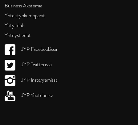
Business Akatemia
Yhteistyökumppanit
Yritysklubi
Yhteystiedot
JYP Facebookissa
JYP Twitterissä
JYP Instagramissa
JYP Youtubessa