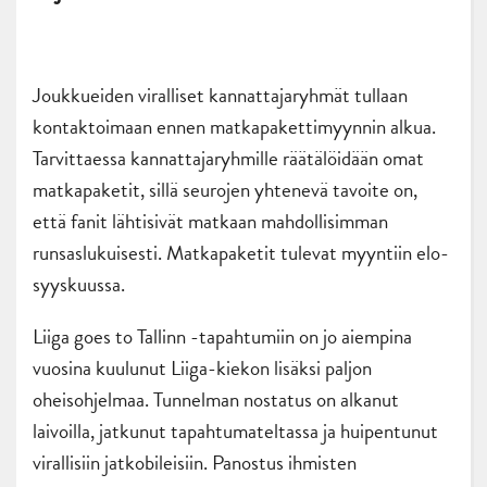
Joukkueiden viralliset kannattajaryhmät tullaan
kontaktoimaan ennen matkapakettimyynnin alkua.
Tarvittaessa kannattajaryhmille räätälöidään omat
matkapaketit, sillä seurojen yhtenevä tavoite on,
että fanit lähtisivät matkaan mahdollisimman
runsaslukuisesti. Matkapaketit tulevat myyntiin elo-
syyskuussa.
Liiga goes to Tallinn -tapahtumiin on jo aiempina
vuosina kuulunut Liiga-kiekon lisäksi paljon
oheisohjelmaa. Tunnelman nostatus on alkanut
laivoilla, jatkunut tapahtumateltassa ja huipentunut
virallisiin jatkobileisiin. Panostus ihmisten