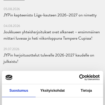
05.08.2026
JYPin kapteenisto Liiga-kauteen 2026–2027 on nimetty
04.08.2026
Joukkueen yhteisharjoitukset ovat alkaneet – ensimmäinen
mittari luvassa jo heti viikonloppuna Tampere Cupissa!
29.07.2026
JYPin harjoitusottelut tulevalle 2026-2027 kaudelle on
julkaistu!
27.07.2026
Ruotsalaishyökkääjä Arvid Costmar JYPiin
25.06.2026
Suostumus
Yksityiskohdat
Tietoja
JYP ja Secto Rally Finland yhteistyöhön