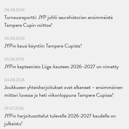
08.08.2026
Turnausraportti: JYP juhlii seurahistorian ensimmäistä
Tampere Cupin voittoa!
06.08.2026
JYPin kausi käyntiin Tampere Cupista!
05.08.2026
JYPin kapteenisto Liiga-kauteen 2026–2027 on nimetty
04.08.2026
Joukkueen yhteisharjoitukset ovat alkaneet – ensimmäinen
mittari luvassa jo heti viikonloppuna Tampere Cupissa!
29.07.2026
JYPin harjoitusottelut tulevalle 2026-2027 kaudelle on
julkaistu!