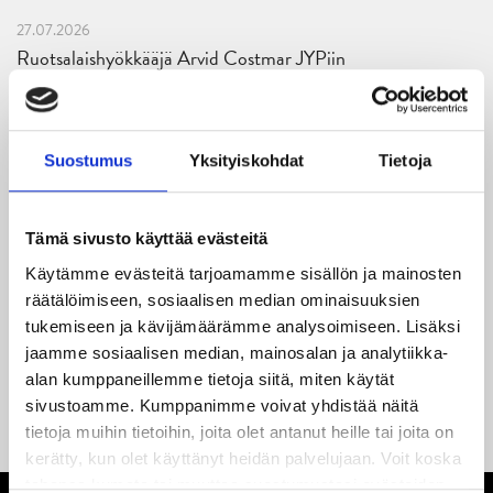
27.07.2026
Ruotsalaishyökkääjä Arvid Costmar JYPiin
25.06.2026
JYP ja Secto Rally Finland yhteistyöhön
Suostumus
Yksityiskohdat
Tietoja
02.06.2026
Liiga-kauden 2026-2027 otteluohjelma on julkaistu!
Tämä sivusto käyttää evästeitä
27.05.2026
Käytämme evästeitä tarjoamamme sisällön ja mainosten
Reece Newkirk vahvistamaan JYP-hyökkäystä!
räätälöimiseen, sosiaalisen median ominaisuuksien
tukemiseen ja kävijämäärämme analysoimiseen. Lisäksi
18.05.2026
jaamme sosiaalisen median, mainosalan ja analytiikka-
Jaatinen ja Liljamo jatkosopimuksiin – JYPin ja KeuPa HT:n
alan kumppaneillemme tietoja siitä, miten käytät
yhteistyö jatkuu
sivustoamme. Kumppanimme voivat yhdistää näitä
tietoja muihin tietoihin, joita olet antanut heille tai joita on
kerätty, kun olet käyttänyt heidän palvelujaan. Voit koska
tahansa kumota tai muuttaa suostumustasi evästeiden