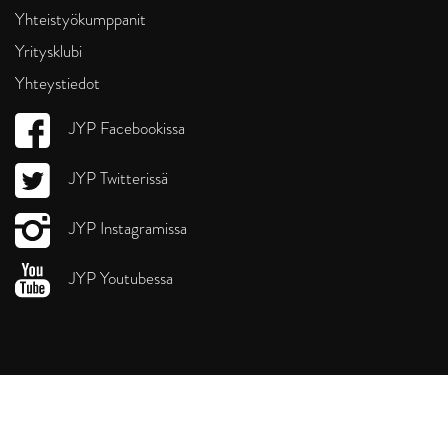
Yhteistyökumppanit
Yritysklubi
Yhteystiedot
JYP Facebookissa
JYP Twitterissä
JYP Instagramissa
JYP Youtubessa