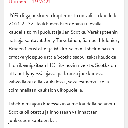
Uutinen
|
1.9.2021
JYPin liigajoukkueen kapteenisto on valittu kaudelle
2021-2022. Joukkueen kapteenina tulevalla
kaudella toimii puolustaja Jan Scotka. Varakapteenin
natsoja kantavat Jerry Turkulainen, Samuel Helenius,
Braden Christoffer ja Mikko Salmio. Tshekin passin
omaava yleispuolustaja Scotka saapui täksi kaudeksi
Hurrikaanipaitaan HC Litvinovin riveistä. Scotka on
ottanut lyhyessä ajassa paikkansa joukkueessa
vahvoilla otteilla kaukalossa, sekä esimerkillisellä
toiminnallaan kaukalon ulkopuolella.
Tshekin maajoukkueessakin viime kaudella pelannut
Scotka oli otettu ja innoissaan valinnastaan
joukkueen kapteeniksi: