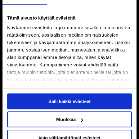
Tämä sivusto käyttää evästeitä
Käytämme evästeitä tarjoamamme sisällön ja mainosten
räätälöimiseen, sosiaalisen median ominaisuuksien
tukemiseen ja kävijämäärämme analysoimiseen. Lisäksi
jaamme sosiaalisen median, mainosalan ja analytiikka-
alan kumppaneillemme tietoja siitä, miten käytät
sivustoamme. Kumppanimme voivat yhdistää näitä
tietoja muihin tietoihin, joita olet antanut heille tai joita on
kerätty, kun olet käyttänyt heidän palvelujaan. Voit koska
tahansa kumota tai muuttaa suostumustasi evästeiden
käytöstä
Evästeet-sivultamme
.
Salli kaikki evästeet
Muokkaa
Vain välttämättömät evästeet