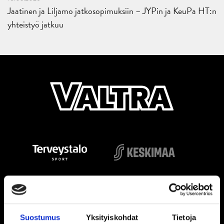
Jaatinen ja Liljamo jatkosopimuksiin – JYPin ja KeuPa HT:n
yhteistyö jatkuu
Suostumus
Yksityiskohdat
Tietoja