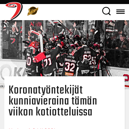
Koronatyöntekijät
kunniavieraina tämän
viikon kotiotteluissa