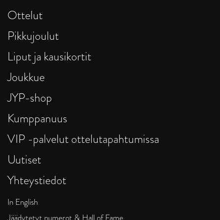
Ottelut
Pikkujoulut
Liput ja kausikortit
Joukkue
JYP-shop
Kumppanuus
VIP -palvelut ottelutapahtumissa
Uutiset
Yhteystiedot
In English
Jäädytetyt numerot & Hall of Fame