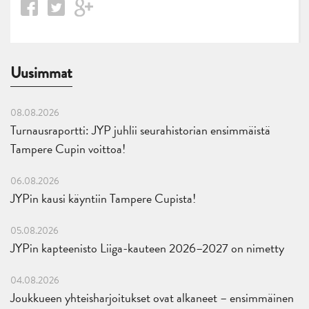
Uusimmat
08.08.2026
Turnausraportti: JYP juhlii seurahistorian ensimmäistä
Tampere Cupin voittoa!
06.08.2026
JYPin kausi käyntiin Tampere Cupista!
05.08.2026
JYPin kapteenisto Liiga-kauteen 2026–2027 on nimetty
04.08.2026
Joukkueen yhteisharjoitukset ovat alkaneet – ensimmäinen