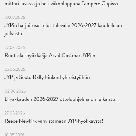
mittari luvassa jo heti viikonloppuna Tampere Cupissa!
29.07.2026
JYPin harjoitusottelut tulevalle 2026-2027 kaudelle on
julkaistu!
27.07.2026
Ruotsalaishyökkääjä Arvid Costmar JYPiin
25.06.2026
JYP ja Secto Rally Finland yhteistyöhön
02.06.2026
Liiga-kauden 2026-2027 otteluohjelma on julkaistu!
27.05.2026
Reece Newkirk vahvistamaan JYP-hyökkäystä!
18.05.2026