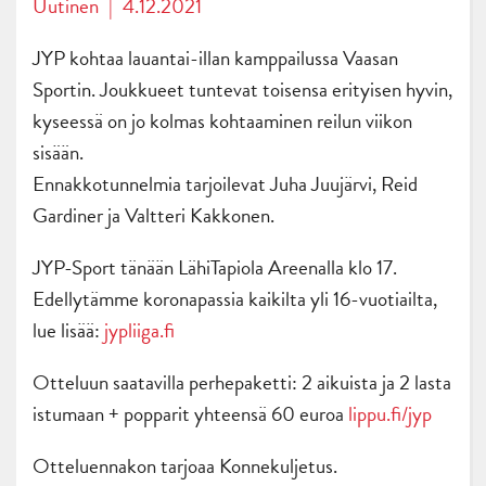
Uutinen
|
4.12.2021
JYP kohtaa lauantai-illan kamppailussa Vaasan
Sportin. Joukkueet tuntevat toisensa erityisen hyvin,
kyseessä on jo kolmas kohtaaminen reilun viikon
sisään.
Ennakkotunnelmia tarjoilevat Juha Juujärvi, Reid
Gardiner ja Valtteri Kakkonen.
JYP-Sport tänään LähiTapiola Areenalla klo 17.
Edellytämme koronapassia kaikilta yli 16-vuotiailta,
lue lisää:
jypliiga.fi
Otteluun saatavilla perhepaketti: 2 aikuista ja 2 lasta
istumaan + popparit yhteensä 60 euroa
lippu.fi/jyp
Otteluennakon tarjoaa Konnekuljetus.