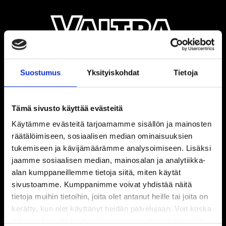
Suostumus
Yksityiskohdat
Tietoja
Tämä sivusto käyttää evästeitä
Käytämme evästeitä tarjoamamme sisällön ja mainosten
räätälöimiseen, sosiaalisen median ominaisuuksien
tukemiseen ja kävijämäärämme analysoimiseen. Lisäksi
jaamme sosiaalisen median, mainosalan ja analytiikka-
alan kumppaneillemme tietoja siitä, miten käytät
sivustoamme. Kumppanimme voivat yhdistää näitä
tietoja muihin tietoihin, joita olet antanut heille tai joita on
kerätty, kun olet käyttänyt heidän palvelujaan. Voit koska
tahansa kumota tai muuttaa suostumustasi evästeiden