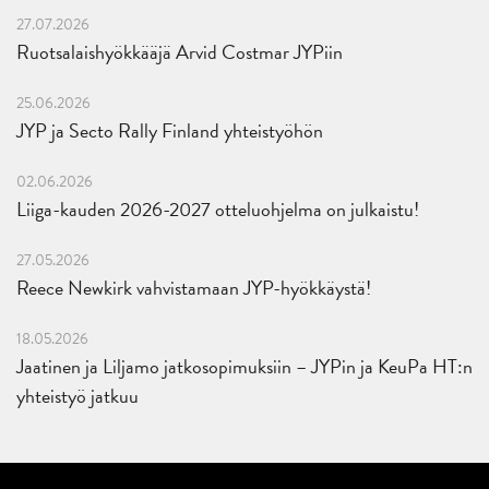
27.07.2026
Ruotsalaishyökkääjä Arvid Costmar JYPiin
25.06.2026
JYP ja Secto Rally Finland yhteistyöhön
02.06.2026
Liiga-kauden 2026-2027 otteluohjelma on julkaistu!
27.05.2026
Reece Newkirk vahvistamaan JYP-hyökkäystä!
18.05.2026
Jaatinen ja Liljamo jatkosopimuksiin – JYPin ja KeuPa HT:n
yhteistyö jatkuu