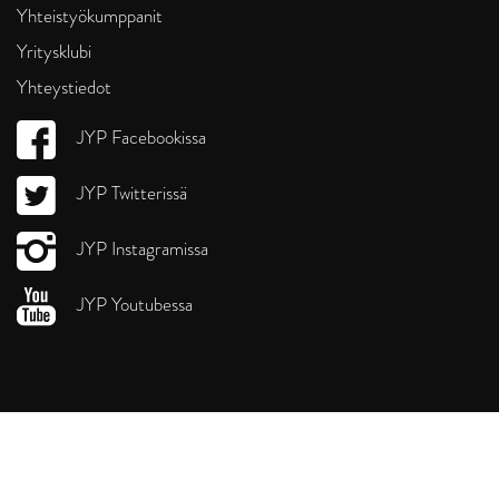
Yhteistyökumppanit
Yritysklubi
Yhteystiedot
JYP Facebookissa
JYP Twitterissä
JYP Instagramissa
JYP Youtubessa