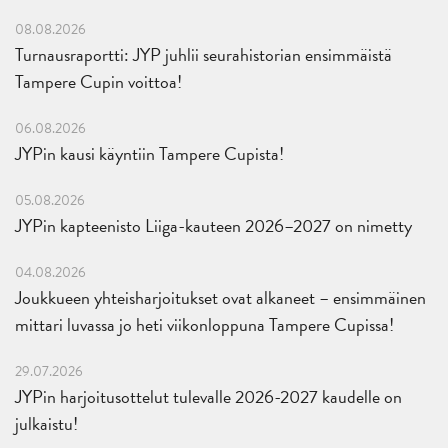
08.08.2026
Turnausraportti: JYP juhlii seurahistorian ensimmäistä
Tampere Cupin voittoa!
06.08.2026
JYPin kausi käyntiin Tampere Cupista!
05.08.2026
JYPin kapteenisto Liiga-kauteen 2026–2027 on nimetty
04.08.2026
Joukkueen yhteisharjoitukset ovat alkaneet – ensimmäinen
mittari luvassa jo heti viikonloppuna Tampere Cupissa!
29.07.2026
JYPin harjoitusottelut tulevalle 2026-2027 kaudelle on
julkaistu!