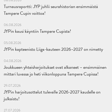
08.08.2026
Turnausraportti: JYP juhlii seurahistorian ensimmäistä
Tampere Cupin voittoa!
06.08.2026
JYPin kausi käyntiin Tampere Cupista!
05.08.2026
JYPin kapteenisto Liiga-kauteen 2026–2027 on nimetty
04.08.2026
Joukkueen yhteisharjoitukset ovat alkaneet – ensimmäinen
mittari luvassa jo heti viikonloppuna Tampere Cupissa!
29.07.2026
JYPin harjoitusottelut tulevalle 2026-2027 kaudelle on
julkaistu!
27.07.2026