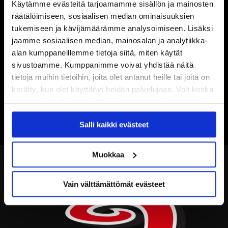
Käytämme evästeitä tarjoamamme sisällön ja mainosten
räätälöimiseen, sosiaalisen median ominaisuuksien
tukemiseen ja kävijämäärämme analysoimiseen. Lisäksi
jaamme sosiaalisen median, mainosalan ja analytiikka-
alan kumppaneillemme tietoja siitä, miten käytät
sivustoamme. Kumppanimme voivat yhdistää näitä
tietoja muihin tietoihin, joita olet antanut heille tai joita on
kerätty, kun olet käyttänyt heidän palvelujaan. Voit koska
tahansa kumota tai muuttaa suostumustasi evästeiden
käytöstä
Evästeet-sivultamme
.
Salli kaikki evästeet
Muokkaa
Vain välttämättömät evästeet