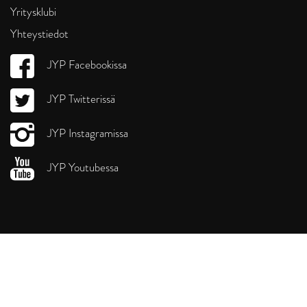
Yritysklubi
Yhteystiedot
JYP Facebookissa
JYP Twitterissä
JYP Instagramissa
JYP Youtubessa