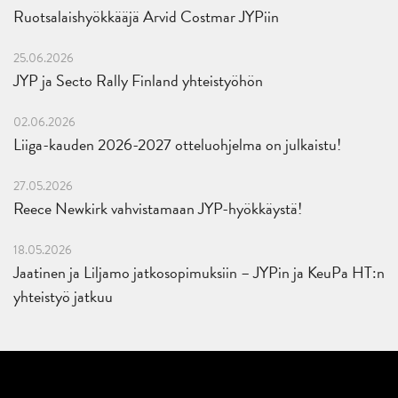
Ruotsalaishyökkääjä Arvid Costmar JYPiin
25.06.2026
JYP ja Secto Rally Finland yhteistyöhön
02.06.2026
Liiga-kauden 2026-2027 otteluohjelma on julkaistu!
27.05.2026
Reece Newkirk vahvistamaan JYP-hyökkäystä!
18.05.2026
Jaatinen ja Liljamo jatkosopimuksiin – JYPin ja KeuPa HT:n
yhteistyö jatkuu