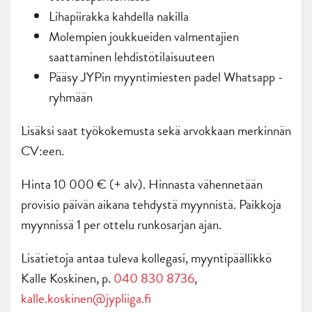
Lihapiirakka kahdella nakilla
Molempien joukkueiden valmentajien
saattaminen lehdistötilaisuuteen
Pääsy JYPin myyntimiesten padel Whatsapp -
ryhmään
Lisäksi saat työkokemusta sekä arvokkaan merkinnän
CV:een.
Hinta 10 000 € (+ alv). Hinnasta vähennetään
provisio päivän aikana tehdystä myynnistä. Paikkoja
myynnissä 1 per ottelu runkosarjan ajan.
Lisätietoja antaa tuleva kollegasi, myyntipäällikkö
Kalle Koskinen, p.
040 830 8736
,
kalle.koskinen@jypliiga.fi