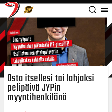
Osta itsellesi tai lahjaksi
pelipäivä JYPin
myyntihenkilönä