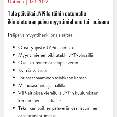
Uutinen
|
13.1.2022
Tule päiväksi JYPille töihin ostamalla
ikimuistoinen päivä myyntimiehenä tai -naisena
Pelipäivä myyntihenkilönä sisältää:
Oma työpiste JYPin toimistolla
Myyntimiehen pikkutakki JYP-pinssillä
Osallistuminen ottelupalaveriin
Kylmiä soittoja
Lounastapaaminen asiakkaan kanssa
Mainosasennus jäähallilla
VIP-aitioissa vierailu ja JYPin kuulumisten
kertominen asiakkaille
Tekniikan poikien palaveriin osallistuminen
ottelutapahtumassa