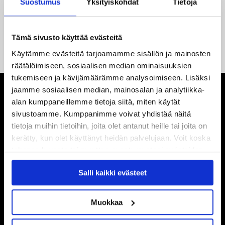
Suostumus
Yksityiskohdat
Tietoja
14.05.2026
Tuore Sveitsin mestari Juuso Arola JYP-puolustukseen
Tämä sivusto käyttää evästeitä
kahden vuoden sopimuksella
Käytämme evästeitä tarjoamamme sisällön ja mainosten
räätälöimiseen, sosiaalisen median ominaisuuksien
tukemiseen ja kävijämäärämme analysoimiseen. Lisäksi
jaamme sosiaalisen median, mainosalan ja analytiikka-
alan kumppaneillemme tietoja siitä, miten käytät
sivustoamme. Kumppanimme voivat yhdistää näitä
tietoja muihin tietoihin, joita olet antanut heille tai joita on
kerätty, kun olet käyttänyt heidän palvelujaan. Voit koska
tahansa kumota tai muuttaa suostumustasi evästeiden
käytöstä
Evästeet-sivultamme
.
Salli kaikki evästeet
Muokkaa