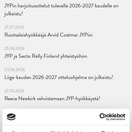
JYPin harjoitusottelut tulevalle 2026-2027 kaudelle on
julkaistu!
27.07.2026
Ruotsalaishyökkääjä Arvid Costmar JYPiin
25.06.2026
JYP ja Secto Rally Finland yhteistyöhön
02.06.2026
Liiga-kauden 2026-2027 otteluohjelma on julkaistu!
27.05.2026
Reece Newkirk vahvistamaan JYP-hyökkäystä!
18.05.2026
Jaatinen ja Liljamo jatkosopimuksiin – JYPin ja KeuPa HT:n
yhteistyö jatkuu