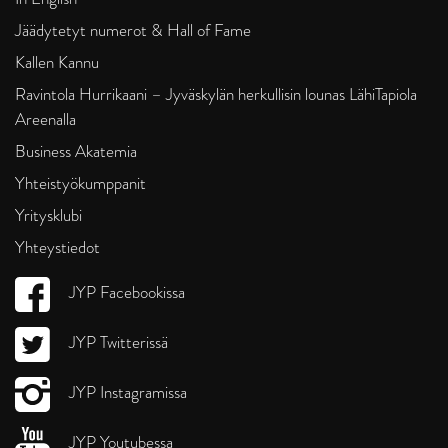
Jäädytetyt numerot & Hall of Fame
Kallen Kannu
Ravintola Hurrikaani – Jyväskylän herkullisin lounas LähiTapiola
Areenalla
Business Akatemia
Yhteistyökumppanit
Yritysklubi
Yhteystiedot
JYP Facebookissa
JYP Twitterissä
JYP Instagramissa
JYP Youtubessa