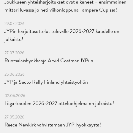
Joukkueen yhteisharjoitukset ovat alkaneet – ensimmäinen
mittari luvassa jo heti viikonloppuna Tampere Cupissa!
29.07.2026
JYPin harjoitusottelut tulevalle 2026-2027 kaudelle on
julkaistu!
27.07.2026
Ruotsalaishyökkääjä Arvid Costmar JYPiin
25.06.2026
JYP ja Secto Rally Finland yhteistyöhön
02.06.2026
Liiga-kauden 2026-2027 otteluohjelma on julkaistu!
27.05.2026
Reece Newkirk vahvistamaan JYP-hyökkäystä!