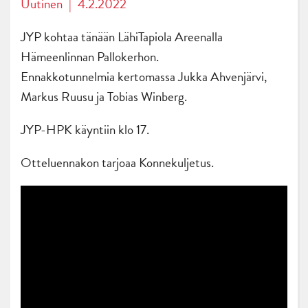
Uutinen
|
4.2.2022
JYP kohtaa tänään LähiTapiola Areenalla
Hämeenlinnan Pallokerhon.
Ennakkotunnelmia kertomassa Jukka Ahvenjärvi,
Markus Ruusu ja Tobias Winberg.
JYP-HPK käyntiin klo 17.
Otteluennakon tarjoaa Konnekuljetus.