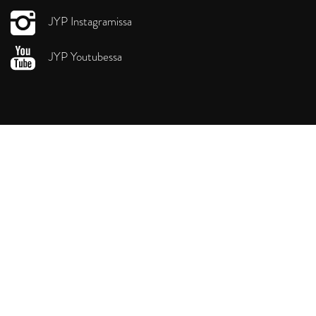
JYP Instagramissa
JYP Youtubessa