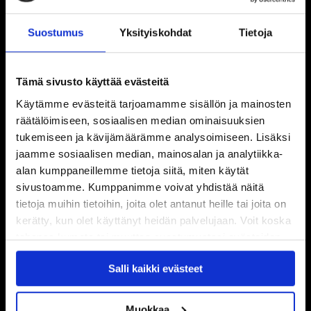
Suostumus
Yksityiskohdat
Tietoja
Tämä sivusto käyttää evästeitä
Käytämme evästeitä tarjoamamme sisällön ja mainosten
räätälöimiseen, sosiaalisen median ominaisuuksien
tukemiseen ja kävijämäärämme analysoimiseen. Lisäksi
jaamme sosiaalisen median, mainosalan ja analytiikka-
alan kumppaneillemme tietoja siitä, miten käytät
sivustoamme. Kumppanimme voivat yhdistää näitä
tietoja muihin tietoihin, joita olet antanut heille tai joita on
kerätty, kun olet käyttänyt heidän palvelujaan. Voit koska
tahansa kumota tai muuttaa suostumustasi evästeiden
käytöstä
Evästeet-sivultamme
.
Salli kaikki evästeet
Muokkaa