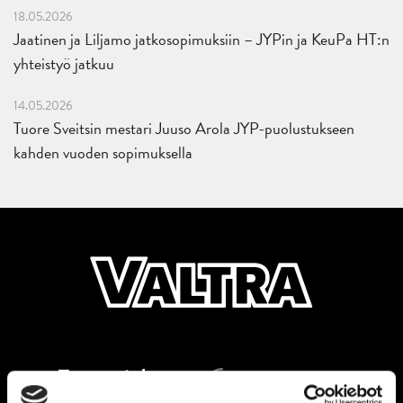
18.05.2026
Jaatinen ja Liljamo jatkosopimuksiin – JYPin ja KeuPa HT:n
yhteistyö jatkuu
14.05.2026
Tuore Sveitsin mestari Juuso Arola JYP-puolustukseen
kahden vuoden sopimuksella