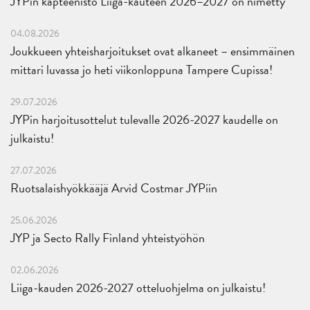
JYPin kapteenisto Liiga-kauteen 2026–2027 on nimetty
04.08.2026
Joukkueen yhteisharjoitukset ovat alkaneet – ensimmäinen
mittari luvassa jo heti viikonloppuna Tampere Cupissa!
29.07.2026
JYPin harjoitusottelut tulevalle 2026-2027 kaudelle on
julkaistu!
27.07.2026
Ruotsalaishyökkääjä Arvid Costmar JYPiin
25.06.2026
JYP ja Secto Rally Finland yhteistyöhön
02.06.2026
Liiga-kauden 2026-2027 otteluohjelma on julkaistu!