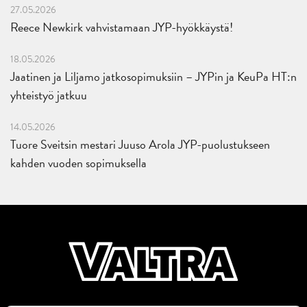
27.05.2026
Reece Newkirk vahvistamaan JYP-hyökkäystä!
18.05.2026
Jaatinen ja Liljamo jatkosopimuksiin – JYPin ja KeuPa HT:n
yhteistyö jatkuu
14.05.2026
Tuore Sveitsin mestari Juuso Arola JYP-puolustukseen
kahden vuoden sopimuksella