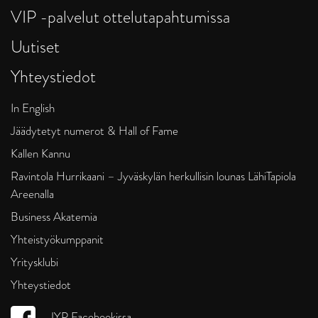
VIP -palvelut ottelutapahtumissa
Uutiset
Yhteystiedot
In English
Jäädytetyt numerot & Hall of Fame
Kallen Kannu
Ravintola Hurrikaani – Jyväskylän herkullisin lounas LähiTapiola
Areenalla
Business Akatemia
Yhteistyökumppanit
Yritysklubi
Yhteystiedot
JYP Facebookissa