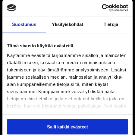
Suostumus
Yksityiskohdat
Tietoja
Tämä sivusto käyttää evästeitä
Käytämme evästeitä tarjoamamme sisällön ja mainosten
räätälöimiseen, sosiaalisen median ominaisuuksien
tukemiseen ja kävijämäärämme analysoimiseen. Lisäksi
jaamme sosiaalisen median, mainosalan ja analytiikka-
alan kumppaneillemme tietoja siitä, miten käytät
sivustoamme. Kumppanimme voivat yhdistää näitä
tietoja muihin tietoihin, joita olet antanut heille tai joita on
kerätty, kun olet käyttänyt heidän palvelujaan. Voit koska
tahansa kumota tai muuttaa suostumustasi evästeiden
käytöstä
Evästeet-sivultamme
.
Salli kaikki evästeet