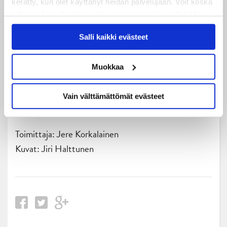
kerätty, kun olet käyttänyt heidän palvelujaan. Voit koska
tahansa kumota tai muuttaa suostumustasi evästeiden
käytöstä
Evästeet-sivultamme
.
Salli kaikki evästeet
Muokkaa
Vain välttämättömät evästeet
Toimittaja: Jere Korkalainen
Kuvat: Jiri Halttunen