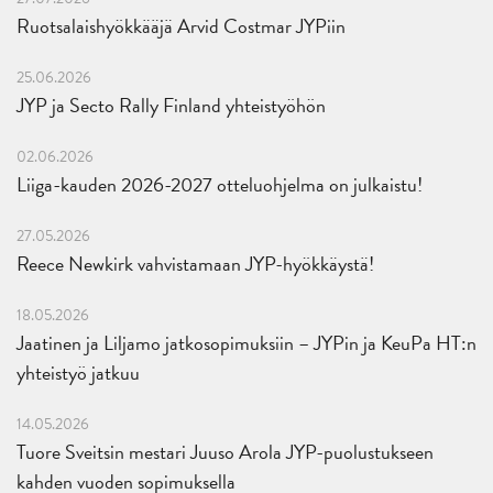
Ruotsalaishyökkääjä Arvid Costmar JYPiin
25.06.2026
JYP ja Secto Rally Finland yhteistyöhön
02.06.2026
Liiga-kauden 2026-2027 otteluohjelma on julkaistu!
27.05.2026
Reece Newkirk vahvistamaan JYP-hyökkäystä!
18.05.2026
Jaatinen ja Liljamo jatkosopimuksiin – JYPin ja KeuPa HT:n
yhteistyö jatkuu
14.05.2026
Tuore Sveitsin mestari Juuso Arola JYP-puolustukseen
kahden vuoden sopimuksella