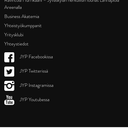
Ravintola Hurrikaani – Jyväskylän herkullisin lounas LähiTapiola
Areenalla
Business Akatemia
Yhteistyökumppanit
Yritysklubi
Yhteystiedot
JYP Facebookissa
JYP Twitterissä
JYP Instagramissa
JYP Youtubessa