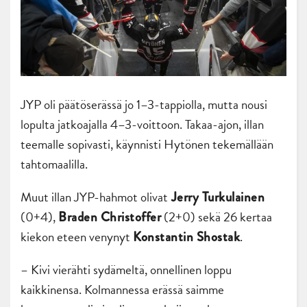
JYP oli päätöserässä jo 1–3-tappiolla, mutta nousi
lopulta jatkoajalla 4–3-voittoon. Takaa-ajon, illan
teemalle sopivasti, käynnisti Hytönen tekemällään
tahtomaalilla.
Muut illan JYP-hahmot olivat
Jerry Turkulainen
(0+4),
(2+0) sekä 26 kertaa
Braden Christoffer
kiekon eteen venynyt
.
Konstantin Shostak
– Kivi vierähti sydämeltä, onnellinen loppu
kaikkinensa. Kolmannessa erässä saimme