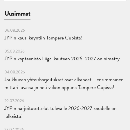
Uusimmat
06.08.2026
JYPin kausi käyntiin Tampere Cupista!
05.08.2026
JYPin kapteenisto Liiga-kauteen 2026–2027 on nimetty
04.08.2026
Joukkueen yhteisharjoitukset ovat alkaneet – ensimmäinen
mittari luvassa jo heti viikonloppuna Tampere Cupissa!
29.07.2026
JYPin harjoitusottelut tulevalle 2026-2027 kaudelle on
julkaistu!
27.07.2026