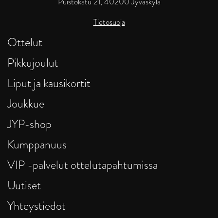
Puistokatu 21, 40200 Jyväskylä
Tietosuoja
Ottelut
Pikkujoulut
Liput ja kausikortit
Joukkue
JYP-shop
Kumppanuus
VIP -palvelut ottelutapahtumissa
Uutiset
Yhteystiedot