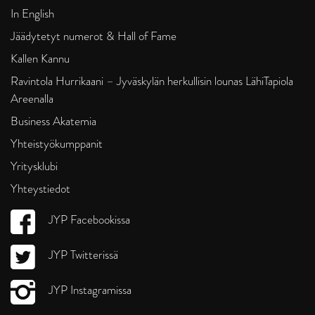
In English
Jäädytetyt numerot & Hall of Fame
Kallen Kannu
Ravintola Hurrikaani – Jyväskylän herkullisin lounas LähiTapiola
Areenalla
Business Akatemia
Yhteistyökumppanit
Yritysklubi
Yhteystiedot
JYP Facebookissa
JYP Twitterissä
JYP Instagramissa