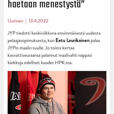
haetaan menestystä”
Uutinen
|
13.4.2022
JYP tiedotti keskiviikkona ensimmäisestä uudesta
pelaajasopimuksesta, kun
palaa
Eetu Laurikainen
JYPin maalin suulle. Jo toista kertaa
kasvattiseuraansa palannut maalivahti nappasi
kiekkoja edelliset kaudet HPK:ssa.