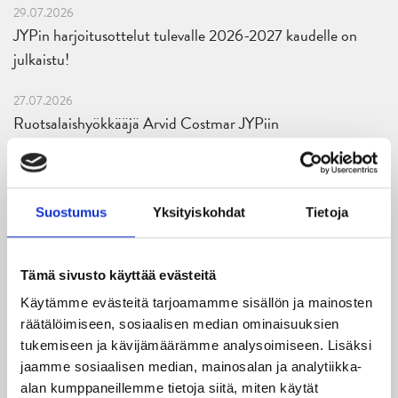
29.07.2026
JYPin harjoitusottelut tulevalle 2026-2027 kaudelle on
julkaistu!
27.07.2026
Ruotsalaishyökkääjä Arvid Costmar JYPiin
25.06.2026
JYP ja Secto Rally Finland yhteistyöhön
Suostumus
Yksityiskohdat
Tietoja
02.06.2026
Liiga-kauden 2026-2027 otteluohjelma on julkaistu!
Tämä sivusto käyttää evästeitä
27.05.2026
Käytämme evästeitä tarjoamamme sisällön ja mainosten
Reece Newkirk vahvistamaan JYP-hyökkäystä!
räätälöimiseen, sosiaalisen median ominaisuuksien
tukemiseen ja kävijämäärämme analysoimiseen. Lisäksi
18.05.2026
jaamme sosiaalisen median, mainosalan ja analytiikka-
Jaatinen ja Liljamo jatkosopimuksiin – JYPin ja KeuPa HT:n
alan kumppaneillemme tietoja siitä, miten käytät