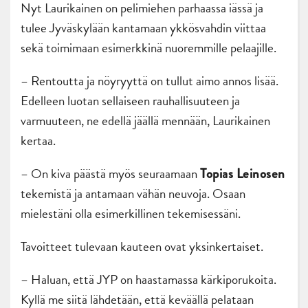
Nyt Laurikainen on pelimiehen parhaassa iässä ja
tulee Jyväskylään kantamaan ykkösvahdin viittaa
sekä toimimaan esimerkkinä nuoremmille pelaajille.
– Rentoutta ja nöyryyttä on tullut aimo annos lisää.
Edelleen luotan sellaiseen rauhallisuuteen ja
varmuuteen, ne edellä jäällä mennään, Laurikainen
kertaa.
– On kiva päästä myös seuraamaan
Topias Leinosen
tekemistä ja antamaan vähän neuvoja. Osaan
mielestäni olla esimerkillinen tekemisessäni.
Tavoitteet tulevaan kauteen ovat yksinkertaiset.
– Haluan, että JYP on haastamassa kärkiporukoita.
Kyllä me siitä lähdetään, että keväällä pelataan