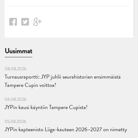
Uusimmat
08.08.2026
Turnausraportti: JYP juhlii seurahistorian ensimmäistä
Tampere Cupin voittoa!
06.08.2026
JYPin kausi käyntiin Tampere Cupista!
05.08.2026
JYPin kapteenisto Liiga-kauteen 2026–2027 on nimetty