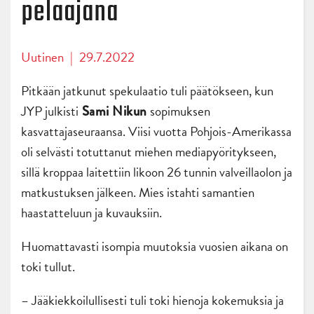
pelaajana
Uutinen
|
29.7.2022
Pitkään jatkunut spekulaatio tuli päätökseen, kun
JYP julkisti
sopimuksen
Sami Nikun
kasvattajaseuraansa. Viisi vuotta Pohjois-Amerikassa
oli selvästi totuttanut miehen mediapyöritykseen,
sillä kroppaa laitettiin likoon 26 tunnin valveillaolon ja
matkustuksen jälkeen. Mies istahti samantien
haastatteluun ja kuvauksiin.
Huomattavasti isompia muutoksia vuosien aikana on
toki tullut.
– Jääkiekkoilullisesti tuli toki hienoja kokemuksia ja