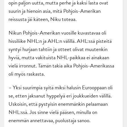
opin paljon uutta, mutta perhe ja kaksi lasta ovat
suurin ja hienoin asia, mitä Pohjois-Amerikan
reissusta jäi käteen, Niku toteaa.
Nikun Pohjois-Amerikan vuosille kuvastavaa oli
hissiliike NHL:n ja AHL:n välillä. AHL:ssä pisteitä
syntyi hurjaan tahtiin ja otteet olivat muutenkin
hyviä, mutta vakituista NHL-paikkaa ei ainakaan
vielä irronnut. Tämän takia aika Pohjois-Amerikassa
oli myös raskasta.
– Yksi suurimpia syitä miksi halusin Eurooppaan oli
se, etten jaksanut hyppelyä eri joukkueiden välillä.
Uskoisin, että pystyisin enemmänkin pelaamaan
NHL:ssä. Jos sinne vielä pääsen, minulla on
enemmän annettavaa, puolustaja sanoo.