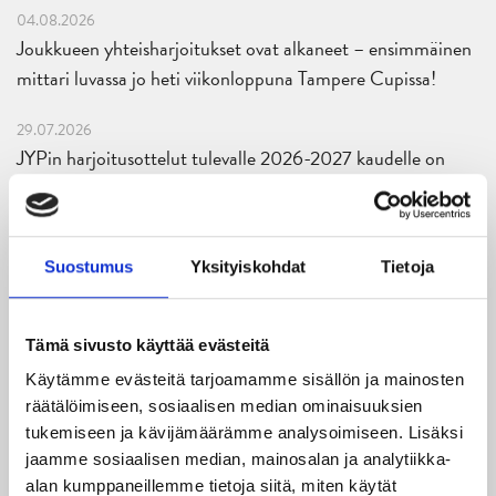
04.08.2026
Joukkueen yhteisharjoitukset ovat alkaneet – ensimmäinen
mittari luvassa jo heti viikonloppuna Tampere Cupissa!
29.07.2026
JYPin harjoitusottelut tulevalle 2026-2027 kaudelle on
julkaistu!
27.07.2026
Ruotsalaishyökkääjä Arvid Costmar JYPiin
Suostumus
Yksityiskohdat
Tietoja
25.06.2026
JYP ja Secto Rally Finland yhteistyöhön
Tämä sivusto käyttää evästeitä
Käytämme evästeitä tarjoamamme sisällön ja mainosten
02.06.2026
räätälöimiseen, sosiaalisen median ominaisuuksien
Liiga-kauden 2026-2027 otteluohjelma on julkaistu!
tukemiseen ja kävijämäärämme analysoimiseen. Lisäksi
jaamme sosiaalisen median, mainosalan ja analytiikka-
27.05.2026
alan kumppaneillemme tietoja siitä, miten käytät