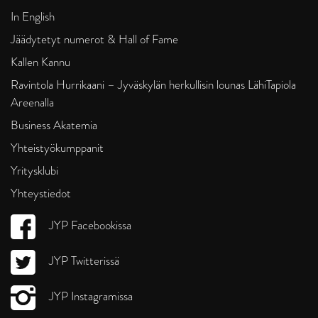
In English
Jäädytetyt numerot & Hall of Fame
Kallen Kannu
Ravintola Hurrikaani – Jyväskylän herkullisin lounas LähiTapiola
Areenalla
Business Akatemia
Yhteistyökumppanit
Yritysklubi
Yhteystiedot
JYP Facebookissa
JYP Twitterissä
JYP Instagramissa