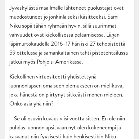
Jyväskylästä maailmalle lähteneet puolustajat ovat
muodostuneet jo jonkinlaiseksi käsitteeksi. Sami
Niku sopii tähän ryhmään hyvin, sillä suurimmat
vahvuudet ovat kiekollisessa pelaamisessa. Liigan
läpimurtokaudella 2016–17 hän iski 27 tehopistettä
59 ottelussa ja samankaltainen tahti pistetehtailussa
jatkui myös Pohjois-Amerikassa.
Kiekollinen virtuositeetti yhdistettynä
luonnonlapsen omaiseen olemukseen on mielikuva,
joka hänestä on piirtynyt sitkeästi monen mieleen.
Onko asia yhä niin?
– Se oli osuvin kuvaus viisi vuotta sitten. En ole niin
puhdas luonnonlapsi, vaan nyt olen kokeneempi ja
kasvanut niin fyysisesti kuin henkisestikin Niku