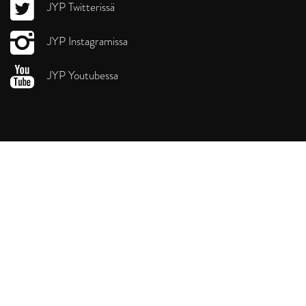
JYP Twitterissä
JYP Instagramissa
JYP Youtubessa