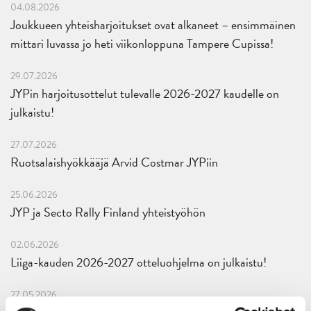
04.08.2026
Joukkueen yhteisharjoitukset ovat alkaneet – ensimmäinen
mittari luvassa jo heti viikonloppuna Tampere Cupissa!
29.07.2026
JYPin harjoitusottelut tulevalle 2026-2027 kaudelle on
julkaistu!
27.07.2026
Ruotsalaishyökkääjä Arvid Costmar JYPiin
25.06.2026
JYP ja Secto Rally Finland yhteistyöhön
02.06.2026
Liiga-kauden 2026-2027 otteluohjelma on julkaistu!
27.05.2026