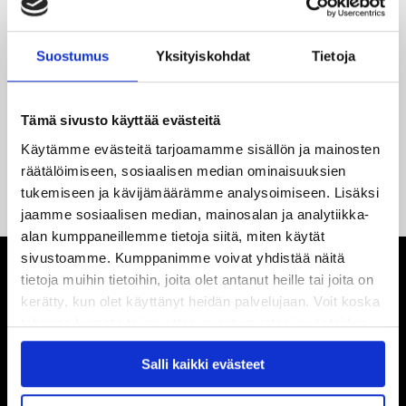
Reece Newkirk vahvistamaan JYP-hyökkäystä!
18.05.2026
Suostumus
Yksityiskohdat
Tietoja
Jaatinen ja Liljamo jatkosopimuksiin – JYPin ja KeuPa HT:n
yhteistyö jatkuu
Tämä sivusto käyttää evästeitä
14.05.2026
Käytämme evästeitä tarjoamamme sisällön ja mainosten
Tuore Sveitsin mestari Juuso Arola JYP-puolustukseen
räätälöimiseen, sosiaalisen median ominaisuuksien
kahden vuoden sopimuksella
tukemiseen ja kävijämäärämme analysoimiseen. Lisäksi
jaamme sosiaalisen median, mainosalan ja analytiikka-
alan kumppaneillemme tietoja siitä, miten käytät
sivustoamme. Kumppanimme voivat yhdistää näitä
tietoja muihin tietoihin, joita olet antanut heille tai joita on
kerätty, kun olet käyttänyt heidän palvelujaan. Voit koska
tahansa kumota tai muuttaa suostumustasi evästeiden
käytöstä
Evästeet-sivultamme
.
Salli kaikki evästeet