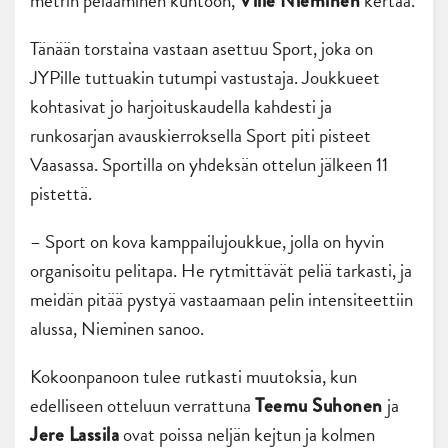
metrin pelaaminen kuntoon,
kertaa.
Ville Nieminen
Tänään torstaina vastaan asettuu Sport, joka on
JYPille tuttuakin tutumpi vastustaja. Joukkueet
kohtasivat jo harjoituskaudella kahdesti ja
runkosarjan avauskierroksella Sport piti pisteet
Vaasassa. Sportilla on yhdeksän ottelun jälkeen 11
pistettä.
– Sport on kova kamppailujoukkue, jolla on hyvin
organisoitu pelitapa. He rytmittävät peliä tarkasti, ja
meidän pitää pystyä vastaamaan pelin intensiteettiin
alussa, Nieminen sanoo.
Kokoonpanoon tulee rutkasti muutoksia, kun
edelliseen otteluun verrattuna
ja
Teemu Suhonen
ovat poissa neljän kejtun ja kolmen
Jere Lassila