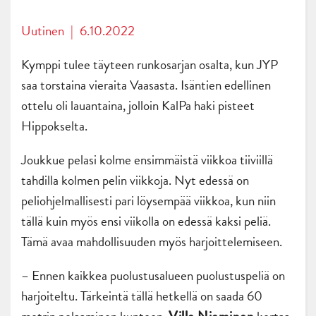
Uutinen
|
6.10.2022
Kymppi tulee täyteen runkosarjan osalta, kun JYP
saa torstaina vieraita Vaasasta. Isäntien edellinen
ottelu oli lauantaina, jolloin KalPa haki pisteet
Hippokselta.
Joukkue pelasi kolme ensimmäistä viikkoa tiiviillä
tahdilla kolmen pelin viikkoja. Nyt edessä on
peliohjelmallisesti pari löysempää viikkoa, kun niin
tällä kuin myös ensi viikolla on edessä kaksi peliä.
Tämä avaa mahdollisuuden myös harjoittelemiseen.
– Ennen kaikkea puolustusalueen puolustuspeliä on
harjoiteltu. Tärkeintä tällä hetkellä on saada 60