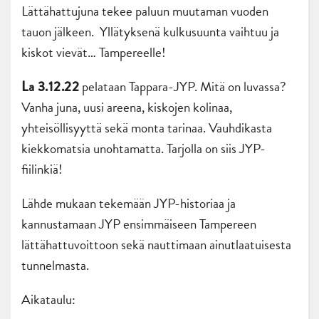
Lättähattujuna tekee paluun muutaman vuoden
tauon jälkeen.
Yllätyksenä kulkusuunta vaihtuu ja
kiskot vievät… Tampereelle!
pelataan Tappara-JYP. Mitä on luvassa?
La 3.12.22
Vanha juna, uusi areena, kiskojen kolinaa,
yhteisöllisyyttä sekä monta tarinaa. Vauhdikasta
kiekkomatsia unohtamatta. Tarjolla on siis JYP-
fiilinkiä!
Lähde mukaan tekemään JYP-historiaa ja
kannustamaan JYP ensimmäiseen Tampereen
lättähattuvoittoon sekä nauttimaan ainutlaatuisesta
tunnelmasta.
Aikataulu: