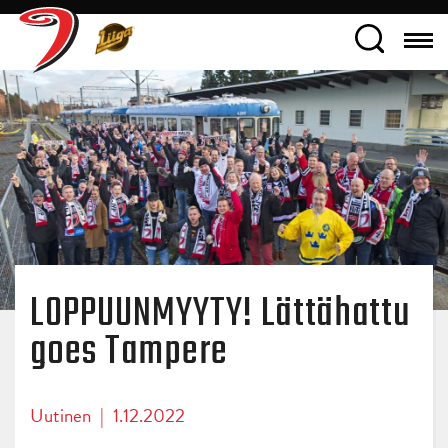
LOPPUUNMYYTY! Lättähattu
goes Tampere
Uutinen
|
1.12.2022