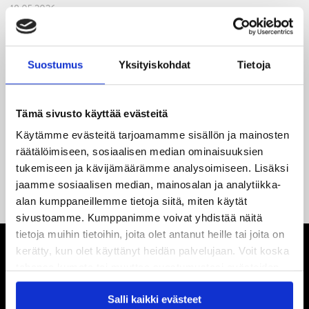
18.05.2026
Jaatinen ja Liljamo jatkosopimuksiin – JYPin ja KeuPa HT:n
yhteistyö jatkuu
Suostumus
Yksityiskohdat
Tietoja
14.05.2026
Tuore Sveitsin mestari Juuso Arola JYP-puolustukseen
kahden vuoden sopimuksella
Tämä sivusto käyttää evästeitä
Käytämme evästeitä tarjoamamme sisällön ja mainosten
12.05.2026
räätälöimiseen, sosiaalisen median ominaisuuksien
Veeti Väisänen JYP-puolustukseen kahden vuoden
tukemiseen ja kävijämäärämme analysoimiseen. Lisäksi
sopimuksella
jaamme sosiaalisen median, mainosalan ja analytiikka-
alan kumppaneillemme tietoja siitä, miten käytät
sivustoamme. Kumppanimme voivat yhdistää näitä
tietoja muihin tietoihin, joita olet antanut heille tai joita on
kerätty, kun olet käyttänyt heidän palvelujaan. Voit koska
tahansa kumota tai muuttaa suostumustasi evästeiden
käytöstä
Evästeet-sivultamme
.
Salli kaikki evästeet