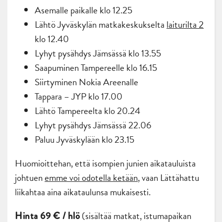
Asemalle paikalle klo 12.25
Lähtö Jyväskylän matkakeskukselta
laiturilta 2
klo 12.40
Lyhyt pysähdys
Jämsässä klo 13.55
Saapuminen Tampereelle klo 16.15
Siirtyminen Nokia Areenalle
Tappara – JYP klo 17.00
Lähtö Tampereelta klo 20.24
Lyhyt pysähdys Jämsässä 22.06
Paluu Jyväskylään klo 23.15
Huomioittehan, että isompien junien aikatauluista
johtuen
emme voi odotella ketään
, vaan Lättähattu
liikahtaa aina aikataulunsa mukaisesti.
(sisältää matkat, istumapaikan
Hinta 69
€
/ hlö