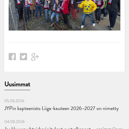
Uusimmat
05.08.2026
JYPin kapteenisto Liiga-kauteen 2026–2027 on nimetty
04.08.2026
Joukkueen yhteisharjoitukset ovat alkaneet – ensimmäinen