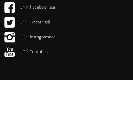
JYP Facebookissa
JYP Twitterissä
JYP Instagramissa
JYP Youtubessa