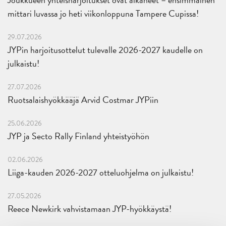
mittari luvassa jo heti viikonloppuna Tampere Cupissa!
29.07.2026
JYPin harjoitusottelut tulevalle 2026-2027 kaudelle on
julkaistu!
27.07.2026
Ruotsalaishyökkääjä Arvid Costmar JYPiin
25.06.2026
JYP ja Secto Rally Finland yhteistyöhön
02.06.2026
Liiga-kauden 2026-2027 otteluohjelma on julkaistu!
27.05.2026
Reece Newkirk vahvistamaan JYP-hyökkäystä!