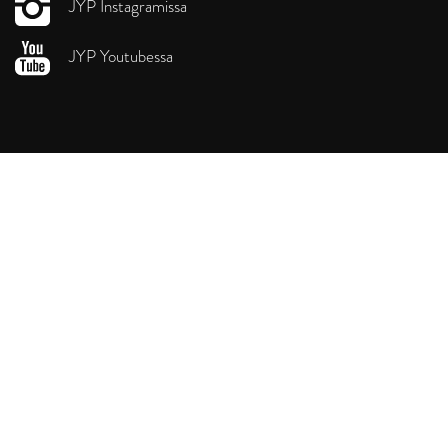
JYP Instagramissa
JYP Youtubessa