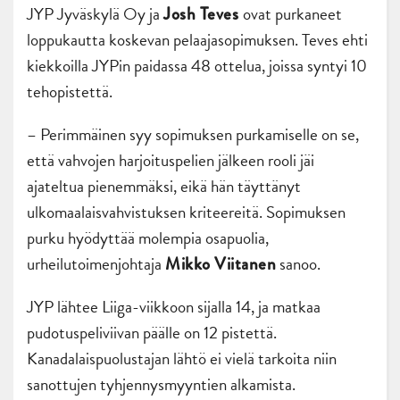
JYP Jyväskylä Oy ja
ovat purkaneet
Josh Teves
loppukautta koskevan pelaajasopimuksen. Teves ehti
kiekkoilla JYPin paidassa 48 ottelua, joissa syntyi 10
tehopistettä.
– Perimmäinen syy sopimuksen purkamiselle on se,
että vahvojen harjoituspelien jälkeen rooli jäi
ajateltua pienemmäksi, eikä hän täyttänyt
ulkomaalaisvahvistuksen kriteereitä. Sopimuksen
purku hyödyttää molempia osapuolia,
urheilutoimenjohtaja
sanoo.
Mikko Viitanen
JYP lähtee Liiga-viikkoon sijalla 14, ja matkaa
pudotuspeliviivan päälle on 12 pistettä.
Kanadalaispuolustajan lähtö ei vielä tarkoita niin
sanottujen tyhjennysmyyntien alkamista.