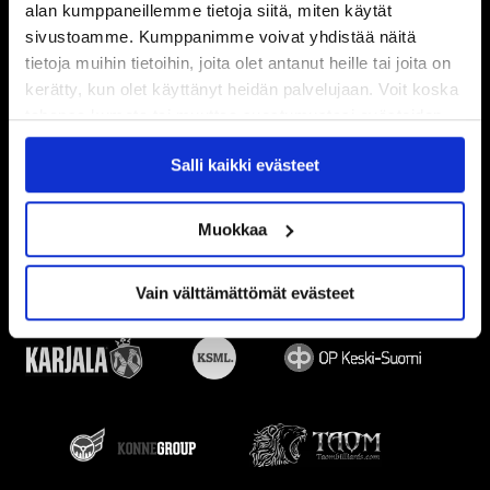
alan kumppaneillemme tietoja siitä, miten käytät
sivustoamme. Kumppanimme voivat yhdistää näitä
tietoja muihin tietoihin, joita olet antanut heille tai joita on
kerätty, kun olet käyttänyt heidän palvelujaan. Voit koska
tahansa kumota tai muuttaa suostumustasi evästeiden
käytöstä
Evästeet-sivultamme
.
Salli kaikki evästeet
Muokkaa
Vain välttämättömät evästeet