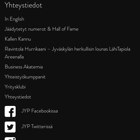
Yhteystiedot
In English
Jäädytetyt numerot & Hall of Fame
Kallen Kannu
Ravintola Hurrikaani – Jyväskylän herkullisin lounas LähiTapiola
Areenalla
Business Akatemia
Yhteistyökumppanit
Yritysklubi
Yhteystiedot
JYP Facebookissa
JYP Twitterissä