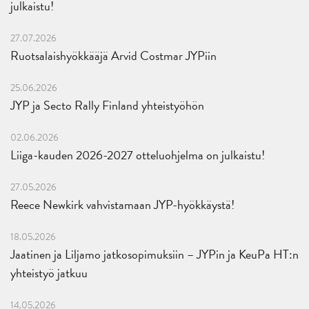
julkaistu!
27.07.2026
Ruotsalaishyökkääjä Arvid Costmar JYPiin
25.06.2026
JYP ja Secto Rally Finland yhteistyöhön
02.06.2026
Liiga-kauden 2026-2027 otteluohjelma on julkaistu!
27.05.2026
Reece Newkirk vahvistamaan JYP-hyökkäystä!
18.05.2026
Jaatinen ja Liljamo jatkosopimuksiin – JYPin ja KeuPa HT:n
yhteistyö jatkuu
14.05.2026