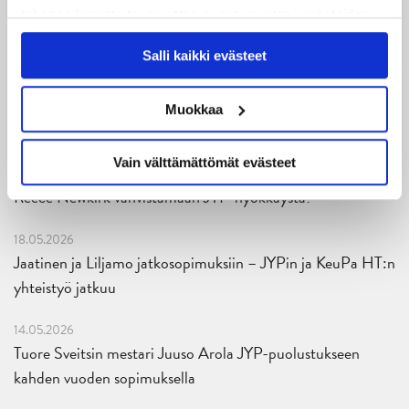
tahansa kumota tai muuttaa suostumustasi evästeiden
käytöstä
Evästeet-sivultamme
.
25.06.2026
Salli kaikki evästeet
JYP ja Secto Rally Finland yhteistyöhön
02.06.2026
Muokkaa
Liiga-kauden 2026-2027 otteluohjelma on julkaistu!
Vain välttämättömät evästeet
27.05.2026
Reece Newkirk vahvistamaan JYP-hyökkäystä!
18.05.2026
Jaatinen ja Liljamo jatkosopimuksiin – JYPin ja KeuPa HT:n
yhteistyö jatkuu
14.05.2026
Tuore Sveitsin mestari Juuso Arola JYP-puolustukseen
kahden vuoden sopimuksella