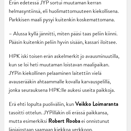
Erän edetessä JYP sortui muutaman kerran
helmasyntiinsä, eli huolimattomuuteen kiekollisena.
Parkkisen maali pysyi kuitenkin koskemattomana.
– Alussa kyllä jännitti, miten pääsi taas peliin kiinni.
Pääsin kuitenkin peliin hyvin sisään, kassari iloitsee.
HPK iski toisen erän askelmerkit jo avausminuutilla,
kun se loi heti muutaman loistavan maalipaikan.
JYPin kiekollinen pelaaminen laitettiin vielä
avauserääkin ahtaammalle kovalla karvauspelillä,
jonka seurauksena HPK:lle aukesi useita paikkoja.
Erä ehti lopulta puoliväliin, kun
Veikko Loimaranta
tasoitti ottelun. JYPilläkin oli erässä paikkansa,
mutta esimerkiksi
ei onnistunut
Robert Rooba
läpiajostaan saamaan kiekkoa verkkoon.