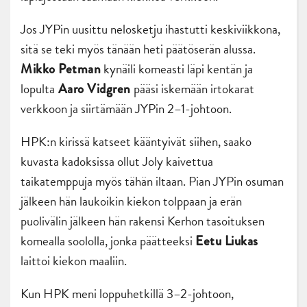
Jos JYPin uusittu nelosketju ihastutti keskiviikkona,
sitä se teki myös tänään heti päätöserän alussa.
kynäili komeasti läpi kentän ja
Mikko Petman
lopulta
pääsi iskemään irtokarat
Aaro Vidgren
verkkoon ja siirtämään JYPin 2–1-johtoon.
HPK:n kirissä katseet kääntyivät siihen, saako
kuvasta kadoksissa ollut Joly kaivettua
taikatemppuja myös tähän iltaan. Pian JYPin osuman
jälkeen hän laukoikin kiekon tolppaan ja erän
puolivälin jälkeen hän rakensi Kerhon tasoituksen
komealla soololla, jonka päätteeksi
Eetu Liukas
laittoi kiekon maaliin.
Kun HPK meni loppuhetkillä 3–2-johtoon,