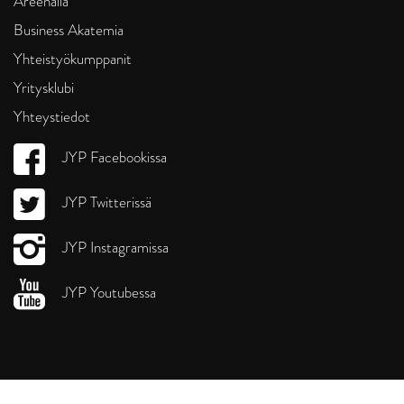
Areenalla
Business Akatemia
Yhteistyökumppanit
Yritysklubi
Yhteystiedot
JYP Facebookissa
JYP Twitterissä
JYP Instagramissa
JYP Youtubessa