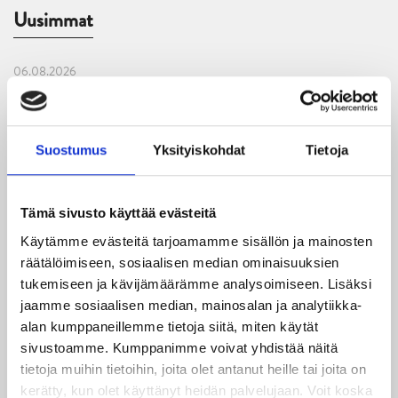
Uusimmat
06.08.2026
JYPin kausi käyntiin Tampere Cupista!
05.08.2026
Suostumus
Yksityiskohdat
Tietoja
JYPin kapteenisto Liiga-kauteen 2026–2027 on nimetty
04.08.2026
Tämä sivusto käyttää evästeitä
Joukkueen yhteisharjoitukset ovat alkaneet – ensimmäinen
Käytämme evästeitä tarjoamamme sisällön ja mainosten
mittari luvassa jo heti viikonloppuna Tampere Cupissa!
räätälöimiseen, sosiaalisen median ominaisuuksien
tukemiseen ja kävijämäärämme analysoimiseen. Lisäksi
29.07.2026
jaamme sosiaalisen median, mainosalan ja analytiikka-
JYPin harjoitusottelut tulevalle 2026-2027 kaudelle on
alan kumppaneillemme tietoja siitä, miten käytät
julkaistu!
sivustoamme. Kumppanimme voivat yhdistää näitä
tietoja muihin tietoihin, joita olet antanut heille tai joita on
27.07.2026
kerätty, kun olet käyttänyt heidän palvelujaan. Voit koska
Ruotsalaishyökkääjä Arvid Costmar JYPiin