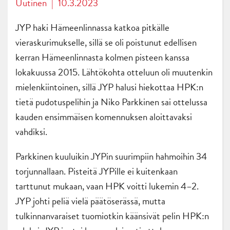
Uutinen
|
10.3.2023
JYP haki Hämeenlinnassa katkoa pitkälle
vieraskurimukselle, sillä se oli poistunut edellisen
kerran Hämeenlinnasta kolmen pisteen kanssa
lokakuussa 2015. Lähtökohta otteluun oli muutenkin
mielenkiintoinen, sillä JYP halusi hiekottaa HPK:n
tietä pudotuspelihin ja Niko Parkkinen sai ottelussa
kauden ensimmäisen komennuksen aloittavaksi
vahdiksi.
Parkkinen kuuluikin JYPin suurimpiin hahmoihin 34
torjunnallaan. Pisteitä JYPille ei kuitenkaan
tarttunut mukaan, vaan HPK voitti lukemin 4–2.
JYP johti peliä vielä päätöserässä, mutta
tulkinnanvaraiset tuomiotkin käänsivät pelin HPK:n