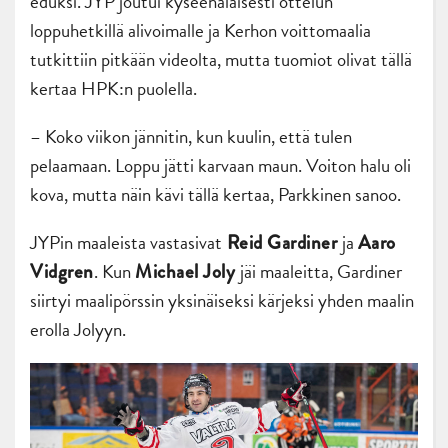
eduksi. JYP joutui kyseenalaisesti ottelun
loppuhetkillä alivoimalle ja Kerhon voittomaalia
tutkittiin pitkään videolta, mutta tuomiot olivat tällä
kertaa HPK:n puolella.
– Koko viikon jännitin, kun kuulin, että tulen
pelaamaan. Loppu jätti karvaan maun. Voiton halu oli
kova, mutta näin kävi tällä kertaa, Parkkinen sanoo.
JYPin maaleista vastasivat
ja
Reid Gardiner
Aaro
. Kun
jäi maaleitta, Gardiner
Vidgren
Michael Joly
siirtyi maalipörssin yksinäiseksi kärjeksi yhden maalin
erolla Jolyyn.