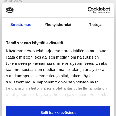
05.08.2026
JYPin kapteenisto Liiga-kauteen 2026–2027 on nimetty
04.08.2026
Suostumus
Yksityiskohdat
Tietoja
Joukkueen yhteisharjoitukset ovat alkaneet – ensimmäinen
mittari luvassa jo heti viikonloppuna Tampere Cupissa!
Tämä sivusto käyttää evästeitä
29.07.2026
JYPin harjoitusottelut tulevalle 2026-2027 kaudelle on
Käytämme evästeitä tarjoamamme sisällön ja mainosten
räätälöimiseen, sosiaalisen median ominaisuuksien
julkaistu!
tukemiseen ja kävijämäärämme analysoimiseen. Lisäksi
jaamme sosiaalisen median, mainosalan ja analytiikka-
27.07.2026
alan kumppaneillemme tietoja siitä, miten käytät
Ruotsalaishyökkääjä Arvid Costmar JYPiin
sivustoamme. Kumppanimme voivat yhdistää näitä
tietoja muihin tietoihin, joita olet antanut heille tai joita on
25.06.2026
kerätty, kun olet käyttänyt heidän palvelujaan. Voit koska
JYP ja Secto Rally Finland yhteistyöhön
tahansa kumota tai muuttaa suostumustasi evästeiden
käytöstä
Evästeet-sivultamme
.
02.06.2026
Salli kaikki evästeet
Liiga-kauden 2026-2027 otteluohjelma on julkaistu!