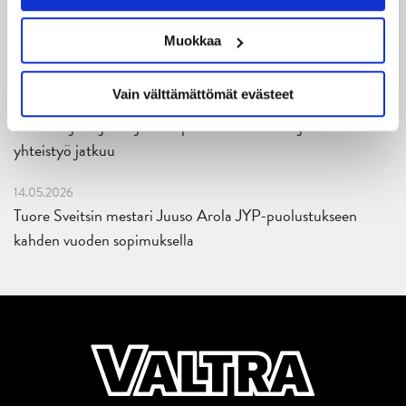
27.05.2026
Muokkaa
Reece Newkirk vahvistamaan JYP-hyökkäystä!
Vain välttämättömät evästeet
18.05.2026
Jaatinen ja Liljamo jatkosopimuksiin – JYPin ja KeuPa HT:n
yhteistyö jatkuu
14.05.2026
Tuore Sveitsin mestari Juuso Arola JYP-puolustukseen
kahden vuoden sopimuksella