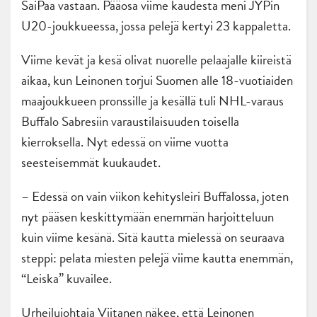
SaiPaa vastaan. Pääosa viime kaudesta meni JYPin
U20-joukkueessa, jossa pelejä kertyi 23 kappaletta.
Viime kevät ja kesä olivat nuorelle pelaajalle kiireistä
aikaa, kun Leinonen torjui Suomen alle 18-vuotiaiden
maajoukkueen pronssille ja kesällä tuli NHL-varaus
Buffalo Sabresiin varaustilaisuuden toisella
kierroksella. Nyt edessä on viime vuotta
seesteisemmät kuukaudet.
– Edessä on vain viikon kehitysleiri Buffalossa, joten
nyt pääsen keskittymään enemmän harjoitteluun
kuin viime kesänä. Sitä kautta mielessä on seuraava
steppi: pelata miesten pelejä viime kautta enemmän,
“Leiska” kuvailee.
Urheilujohtaja Viitanen näkee, että Leinonen