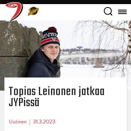
Topias Leinonen jatkaa
JYPissä
Uutinen
|
31.3.2023