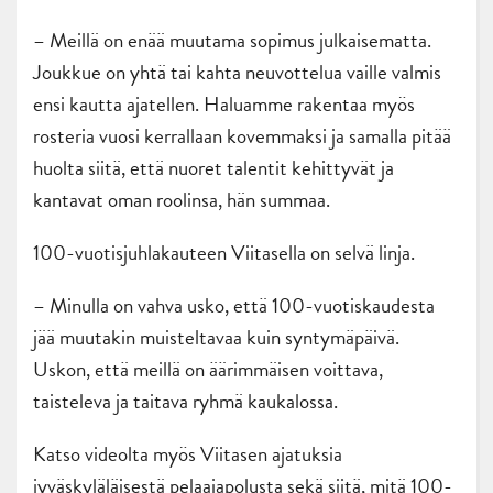
– Meillä on enää muutama sopimus julkaisematta.
Joukkue on yhtä tai kahta neuvottelua vaille valmis
ensi kautta ajatellen. Haluamme rakentaa myös
rosteria vuosi kerrallaan kovemmaksi ja samalla pitää
huolta siitä, että nuoret talentit kehittyvät ja
kantavat oman roolinsa, hän summaa.
100-vuotisjuhlakauteen Viitasella on selvä linja.
– Minulla on vahva usko, että 100-vuotiskaudesta
jää muutakin muisteltavaa kuin syntymäpäivä.
Uskon, että meillä on äärimmäisen voittava,
taisteleva ja taitava ryhmä kaukalossa.
Katso videolta myös Viitasen ajatuksia
jyväskyläläisestä pelaajapolusta sekä siitä, mitä 100-