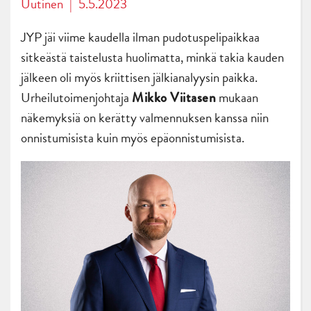
Uutinen
|
5.5.2023
JYP jäi viime kaudella ilman pudotuspelipaikkaa
sitkeästä taistelusta huolimatta, minkä takia kauden
jälkeen oli myös kriittisen jälkianalyysin paikka.
Urheilutoimenjohtaja
mukaan
Mikko Viitasen
näkemyksiä on kerätty valmennuksen kanssa niin
onnistumisista kuin myös epäonnistumisista.