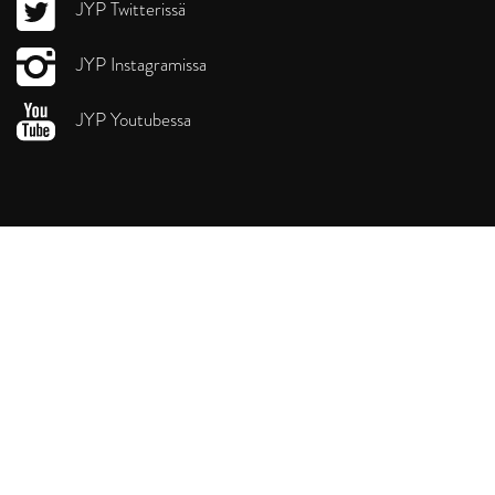
JYP Twitterissä
JYP Instagramissa
JYP Youtubessa