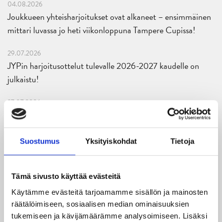
04.08.2026
Joukkueen yhteisharjoitukset ovat alkaneet – ensimmäinen
mittari luvassa jo heti viikonloppuna Tampere Cupissa!
29.07.2026
JYPin harjoitusottelut tulevalle 2026-2027 kaudelle on
julkaistu!
27.07.2026
Ruotsalaishyökkääjä Arvid Costmar JYPiin
25.06.2026
Suostumus
Yksityiskohdat
Tietoja
JYP ja Secto Rally Finland yhteistyöhön
02.06.2026
Tämä sivusto käyttää evästeitä
Liiga-kauden 2026-2027 otteluohjelma on julkaistu!
Käytämme evästeitä tarjoamamme sisällön ja mainosten
räätälöimiseen, sosiaalisen median ominaisuuksien
27.05.2026
tukemiseen ja kävijämäärämme analysoimiseen. Lisäksi
Reece Newkirk vahvistamaan JYP-hyökkäystä!