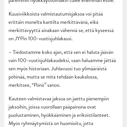
paremmin hyökkäysvoimakin tulee enemmän esille.
Kuusiviikkoista valmistautumisjaksoa voi pitää
erittäin monelta kantilta merkittävänä, eikä
merkittävyyttä ainakaan vähennä se, että kyseessä
on JYPin 100-vuotisjuhlakausi.
– Tiedostamme koko ajan, että sen ei haluta jäävän
vain 100-vuotisjuhlakaudeksi, vaan haluamme jättää
sen myös historiaan. Juhlavuosi tuo ylimääräistä
pöhinää, mutta se mitä tehdään kaukalossa,
merkitsee, “Pönö” sanoo.
Kauteen valmistavaa jaksoa on jaettu pienempiin
jaksoihin, joissa vuorollaan pääpainona ovat
puolustaminen, hyökkääminen ja erikoistilanteet.
Myös ryhmäytymistä on huomioitu, jotta