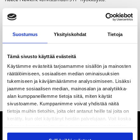
18.05.2026
Jaatinen ja Liljamo jatkosopimuksiin – JYPin ja KeuPa HT:n
yhteistyö jatkuu
Suostumus
Yksityiskohdat
Tietoja
14.05.2026
Tuore Sveitsin mestari Juuso Arola JYP-puolustukseen
Tämä sivusto käyttää evästeitä
kahden vuoden sopimuksella
Käytämme evästeitä tarjoamamme sisällön ja mainosten
räätälöimiseen, sosiaalisen median ominaisuuksien
12.05.2026
tukemiseen ja kävijämäärämme analysoimiseen. Lisäksi
Veeti Väisänen JYP-puolustukseen kahden vuoden
jaamme sosiaalisen median, mainosalan ja analytiikka-
sopimuksella
alan kumppaneillemme tietoja siitä, miten käytät
sivustoamme. Kumppanimme voivat yhdistää näitä
tietoja muihin tietoihin, joita olet antanut heille tai joita on
kerätty, kun olet käyttänyt heidän palvelujaan. Voit koska
tahansa kumota tai muuttaa suostumustasi evästeiden
käytöstä
Evästeet-sivultamme
.