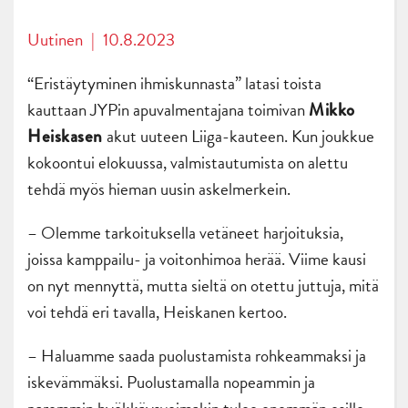
Uutinen
|
10.8.2023
“Eristäytyminen ihmiskunnasta” latasi toista
kauttaan JYPin apuvalmentajana toimivan
Mikko
akut uuteen Liiga-kauteen. Kun joukkue
Heiskasen
kokoontui elokuussa, valmistautumista on alettu
tehdä myös hieman uusin askelmerkein.
– Olemme tarkoituksella vetäneet harjoituksia,
joissa kamppailu- ja voitonhimoa herää. Viime kausi
on nyt mennyttä, mutta sieltä on otettu juttuja, mitä
voi tehdä eri tavalla, Heiskanen kertoo.
– Haluamme saada puolustamista rohkeammaksi ja
iskevämmäksi. Puolustamalla nopeammin ja