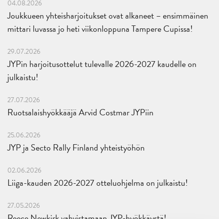
04.08.2026
Joukkueen yhteisharjoitukset ovat alkaneet – ensimmäinen
mittari luvassa jo heti viikonloppuna Tampere Cupissa!
29.07.2026
JYPin harjoitusottelut tulevalle 2026-2027 kaudelle on
julkaistu!
27.07.2026
Ruotsalaishyökkääjä Arvid Costmar JYPiin
25.06.2026
JYP ja Secto Rally Finland yhteistyöhön
02.06.2026
Liiga-kauden 2026-2027 otteluohjelma on julkaistu!
27.05.2026
Reece Newkirk vahvistamaan JYP-hyökkäystä!