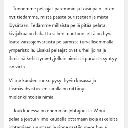
– Tunnemme pelaajat paremmin ja toisinpäin, joten
nyt tiedämme, mistä päästä puristetaan ja mistä
löysätään. Tedämme millaista peliä pitää pelata,
kivijalkaa on hakattu siihen muotoon, että on hyvä
lisätä vaistojenvaraista pelaamista turvallisemmalla
ympäristöllä. Lisäksi pelaajat ovat urheilijoina ja
ihmisinä kehittyneet, jolloin pienistä puroista syntyy
iso virta.
Viime kauden runko pysyi hyvin kasassa ja
täsmävahvistusten saralla on riittänyt
mielenkiintoisia nimiä.
– Joukkueessa on enemmän johtajuutta. Moni
pelaaja joutui viime kaudella ottamaan isoja askeleita
johtamisen suuntaan ja sinne saatiin myös hyviä