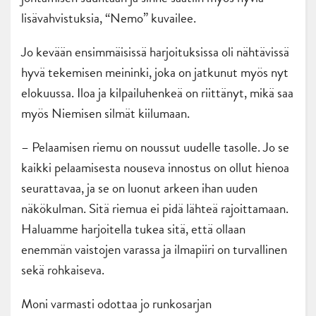
lisävahvistuksia, “Nemo” kuvailee.
Jo kevään ensimmäisissä harjoituksissa oli nähtävissä
hyvä tekemisen meininki, joka on jatkunut myös nyt
elokuussa. Iloa ja kilpailuhenkeä on riittänyt, mikä saa
myös Niemisen silmät kiilumaan.
– Pelaamisen riemu on noussut uudelle tasolle. Jo se
kaikki pelaamisesta nouseva innostus on ollut hienoa
seurattavaa, ja se on luonut arkeen ihan uuden
näkökulman. Sitä riemua ei pidä lähteä rajoittamaan.
Haluamme harjoitella tukea sitä, että ollaan
enemmän vaistojen varassa ja ilmapiiri on turvallinen
sekä rohkaiseva.
Moni varmasti odottaa jo runkosarjan