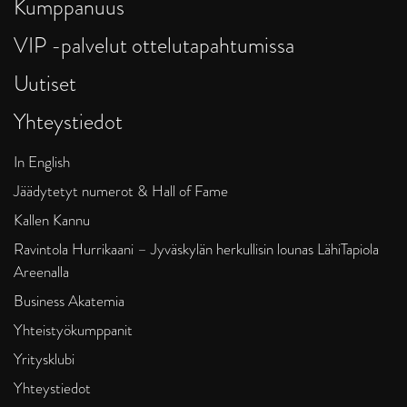
Kumppanuus
VIP -palvelut ottelutapahtumissa
Uutiset
Yhteystiedot
In English
Jäädytetyt numerot & Hall of Fame
Kallen Kannu
Ravintola Hurrikaani – Jyväskylän herkullisin lounas LähiTapiola
Areenalla
Business Akatemia
Yhteistyökumppanit
Yritysklubi
Yhteystiedot