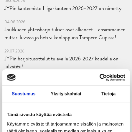
05.08.2026
JYPin kapteenisto Liiga-kauteen 2026–2027 on nimetty
04.08.2026
Joukkueen yhteisharjoitukset ovat alkaneet – ensimmäinen
mittari luvassa jo heti viikonloppuna Tampere Cupissa!
29.07.2026
JYPin harjoitusottelut tulevalle 2026-2027 kaudelle on
julkaistu!
27.07.2026
Ruotsalaishyökkääjä Arvid Costmar JYPiin
Suostumus
Yksityiskohdat
Tietoja
25.06.2026
JYP ja Secto Rally Finland yhteistyöhön
Tämä sivusto käyttää evästeitä
02.06.2026
Käytämme evästeitä tarjoamamme sisällön ja mainosten
Liiga-kauden 2026-2027 otteluohjelma on julkaistu!
räätälöimiseen, sosiaalisen median ominaisuuksien