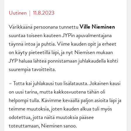
Uutinen
|
11.8.2023
Värikkäänä persoonana tunnettu
Ville Nieminen
suuntaa toiseen kauteen JYPin apuvalmentajana
täynnä intoa ja puhtia. Viime kauden opit ja erheet
on käyty pieteetillä läpi, ja nyt Niemisen mukaan
JYP haluaa lähteä ponnistamaan juhlakaudella kohti
suurempia tavoitteita.
– Totta kai juhlakausi tuo lisälatausta. Jokainen kausi
on uusi tarina, mutta kakkosvuotena tähän oli
helpompi tulla. Kävimme keväällä paljon asioita läpi ja
teimme muutoksia, joten kauden alkua tuli myös
odotettua, jotta näitä muutoksia pääsee
toteuttamaan, Nieminen sanoo.