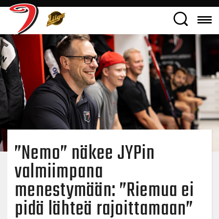
”Nemo” näkee JYPin
valmiimpana
menestymään: ”Riemua ei
pidä lähteä rajoittamaan”