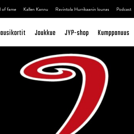
l of fame
Kallen Kannu
Ravintola Hurrikaanin lounas
Podcast
kausikortit
Joukkue
JYP-shop
Kumppanuus