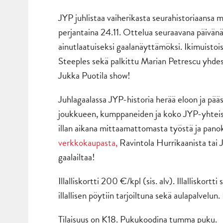
JYP juhlistaa vaiherikasta seurahistoriaansa 
perjantaina 24.11. Ottelua seuraavana päivänä
ainutlaatuiseksi gaalanäyttämöksi. Ikimuistoi
Steeples sekä palkittu Marian Petrescu yhdess
Jukka Puotila show!
Juhlagaalassa JYP-historia herää eloon ja pä
joukkueen, kumppaneiden ja koko JYP-yhteisö
illan aikana mittaamattomasta työstä ja panok
verkkokaupasta,
Ravintola Hurrikaanista tai 
gaalailtaa!
Illalliskortti 200 €/kpl (sis. alv). Illalliskort
illallisen pöytiin tarjoiltuna sekä aulapalvelun.
Tilaisuus on K18. Pukukoodina tumma puku.