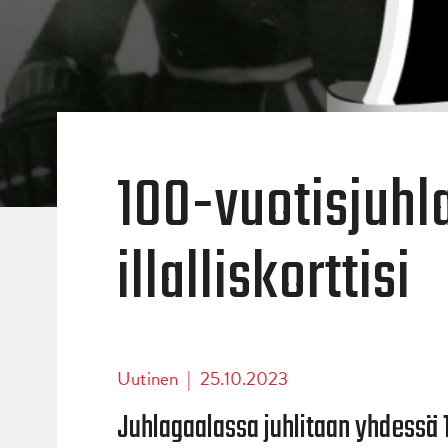
100-vuotisjuhla
illalliskorttisi
Uutinen
|
25.10.2023
Juhlagaalassa juhlitaan yhdessä 