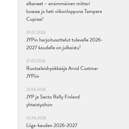
alkaneet – ensimmäinen mittari
luvassa jo heti viikonloppuna Tampere
Cupissa!
29.07.2026
JYPin harjoitusottelut tulevalle 2026-
2027 kaudelle on julkaistu!
27.07.2026
Ruotsalaishyökkääjä Arvid Costmar
JYPiin
25.06.2026
JYP ja Secto Rally Finland
yhteistyöhön
02.06.2026
Liiga-kauden 2026-2027