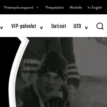
^
Yhteistyökumppanit
Yhteystiedot
Medialle
In English
^
^
^
VIP-palvelut
Uutiset
U20