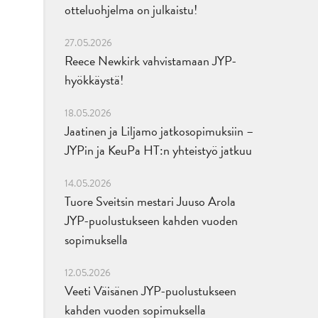
otteluohjelma on julkaistu!
27.05.2026
Reece Newkirk vahvistamaan JYP-
hyökkäystä!
18.05.2026
Jaatinen ja Liljamo jatkosopimuksiin –
JYPin ja KeuPa HT:n yhteistyö jatkuu
14.05.2026
Tuore Sveitsin mestari Juuso Arola
JYP-puolustukseen kahden vuoden
sopimuksella
12.05.2026
Veeti Väisänen JYP-puolustukseen
kahden vuoden sopimuksella