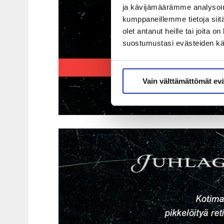
ja kävijämäärämme analysoim
kumppaneillemme tietoja siitä
olet antanut heille tai joita 
suostumustasi evästeiden k
Vain välttämättömät ev