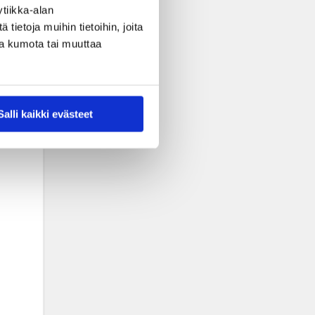
tiikka-alan
ietoja muihin tietoihin, joita
nsa kumota tai muuttaa
Salli kaikki evästeet