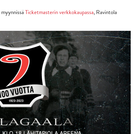
ut myynnissä
Ticketmasterin verkkokaupassa
, Ravintola