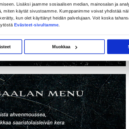
iseen. Lisäksi jaamme sosiaalisen median, mainosalan ja analy
, miten käytät sivustoamme. Kumppanimme voivat yhdistää näitä t
on kerätty, kun olet käyttänyt heidän palvelujaan. Voit koska taha
äytöstä
Evästeet-sivultamme
.
ästeet
Muokkaa