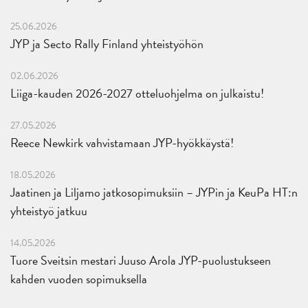
25.06.2026
JYP ja Secto Rally Finland yhteistyöhön
02.06.2026
Liiga-kauden 2026-2027 otteluohjelma on julkaistu!
27.05.2026
Reece Newkirk vahvistamaan JYP-hyökkäystä!
18.05.2026
Jaatinen ja Liljamo jatkosopimuksiin – JYPin ja KeuPa HT:n
yhteistyö jatkuu
14.05.2026
Tuore Sveitsin mestari Juuso Arola JYP-puolustukseen
kahden vuoden sopimuksella