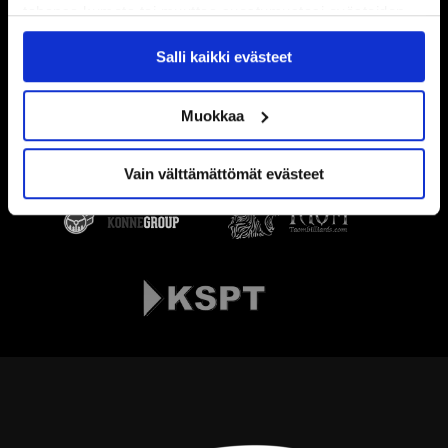
tahansa kumota tai muuttaa suostumustasi evästeiden
käytöstä
Evästeet-sivultamme
.
Salli kaikki evästeet
Muokkaa
Vain välttämättömät evästeet