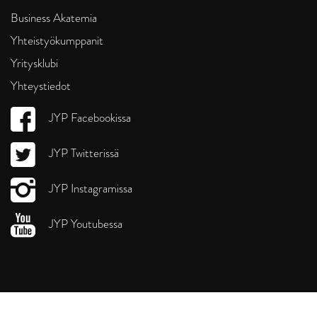
Business Akatemia
Yhteistyökumppanit
Yritysklubi
Yhteystiedot
JYP Facebookissa
JYP Twitterissä
JYP Instagramissa
JYP Youtubessa