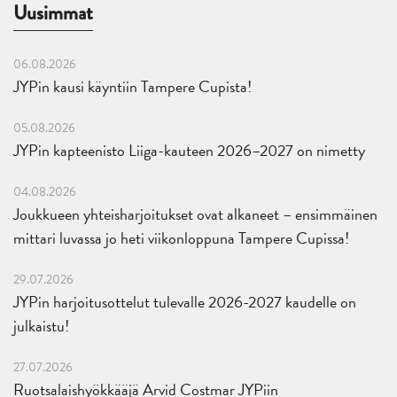
Uusimmat
06.08.2026
JYPin kausi käyntiin Tampere Cupista!
05.08.2026
JYPin kapteenisto Liiga-kauteen 2026–2027 on nimetty
04.08.2026
Joukkueen yhteisharjoitukset ovat alkaneet – ensimmäinen
mittari luvassa jo heti viikonloppuna Tampere Cupissa!
29.07.2026
JYPin harjoitusottelut tulevalle 2026-2027 kaudelle on
julkaistu!
27.07.2026
Ruotsalaishyökkääjä Arvid Costmar JYPiin