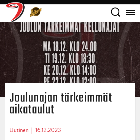
Joulunajan tärkeimmät
aikataulut
Uutinen
|
16.12.2023