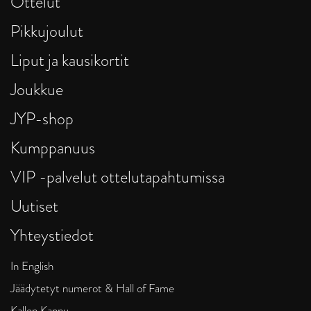
Ottelut
Pikkujoulut
Liput ja kausikortit
Joukkue
JYP-shop
Kumppanuus
VIP -palvelut ottelutapahtumissa
Uutiset
Yhteystiedot
In English
Jäädytetyt numerot & Hall of Fame
Kallen Kannu