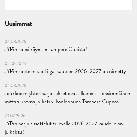
Uusimmat
06.08.2026
JYPin kausi käyntiin Tampere Cupista!
05.08.2026
JYPin kapteenisto Liiga-kauteen 2026–2027 on nimetty
04.08.2026
Joukkueen yhteisharjoitukset ovat alkaneet – ensimmäinen
mittari luvassa jo heti viikonloppuna Tampere Cupissa!
29.07.2026
JYPin harjoitusottelut tulevalle 2026-2027 kaudelle on
julkaistu!