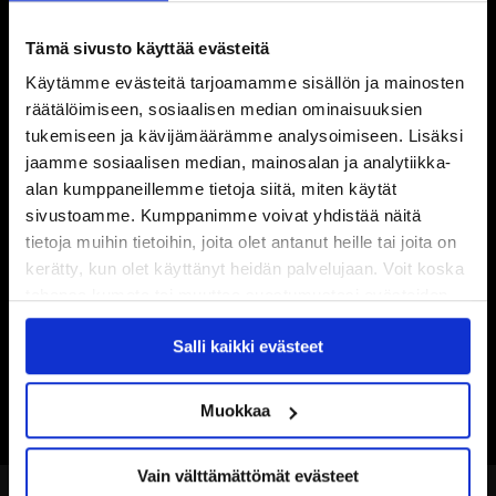
Tämä sivusto käyttää evästeitä
Käytämme evästeitä tarjoamamme sisällön ja mainosten
räätälöimiseen, sosiaalisen median ominaisuuksien
tukemiseen ja kävijämäärämme analysoimiseen. Lisäksi
jaamme sosiaalisen median, mainosalan ja analytiikka-
alan kumppaneillemme tietoja siitä, miten käytät
sivustoamme. Kumppanimme voivat yhdistää näitä
tietoja muihin tietoihin, joita olet antanut heille tai joita on
kerätty, kun olet käyttänyt heidän palvelujaan. Voit koska
tahansa kumota tai muuttaa suostumustasi evästeiden
käytöstä
Evästeet-sivultamme
.
Salli kaikki evästeet
Muokkaa
Vain välttämättömät evästeet