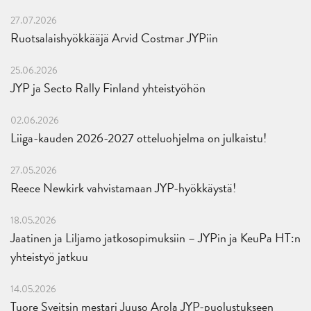
27.07.2026
Ruotsalaishyökkääjä Arvid Costmar JYPiin
25.06.2026
JYP ja Secto Rally Finland yhteistyöhön
02.06.2026
Liiga-kauden 2026-2027 otteluohjelma on julkaistu!
27.05.2026
Reece Newkirk vahvistamaan JYP-hyökkäystä!
18.05.2026
Jaatinen ja Liljamo jatkosopimuksiin – JYPin ja KeuPa HT:n
yhteistyö jatkuu
14.05.2026
Tuore Sveitsin mestari Juuso Arola JYP-puolustukseen