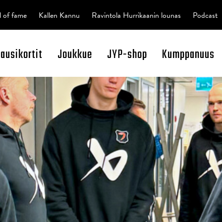
l of fame
Kallen Kannu
Ravintola Hurrikaanin lounas
Podcast
kausikortit
Joukkue
JYP-shop
Kumppanuus