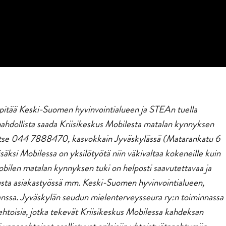
pitää Keski-Suomen hyvinvointialueen ja STEAn tuella
ahdollista saada Kriisikeskus Mobilesta matalan kynnyksen
elimitse 044 7888470, kasvokkain Jyväskylässä (Matarankatu 6
lisäksi Mobilessa on yksilötyötä niin väkivaltaa kokeneille kuin
Mobilen matalan kynnyksen tuki on helposti saavutettavaa ja
usta asiakastyössä mm. Keski-Suomen hyvinvointialueen,
 kanssa. Jyväskylän seudun mielenterveysseura ry:n toiminnassa
toisia, jotka tekevät Kriisikeskus Mobilessa kahdeksan