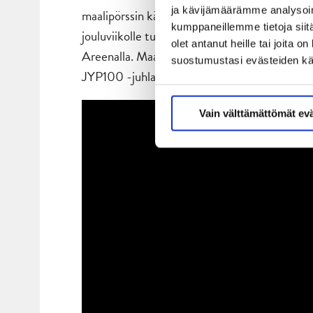
ja kävijämäärämme analysoim
maalipörssin kärkeä jahtaavat Sami Niku neljä
kumppaneillemme tietoja siitä
jouluviikolle tultaessa 15 JYP-pelaajaa on o
olet antanut heille tai joita 
Areenalla. Maalirikkaimpia pelejä syyskauden
suostumustasi evästeiden k
JYP100 -juhlapeli KalPaa vastaan marraskuuss
Vain välttämättömät ev