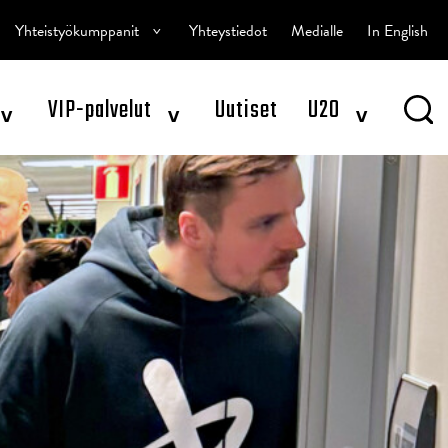
^
Yhteistyökumppanit
Yhteystiedot
Medialle
In English
^
^
^
VIP-palvelut
Uutiset
U20