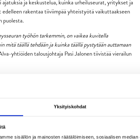
 ajatuksia ja keskustelua, kuinka urheiluseurat, yritykset ja
at edelleen rakentaa tiiviimpää yhteistyötä vaikuttaakseen
n puolesta.
ysseuran työhön tarkemmin, on vaikea kuvitella
n mitä täällä tehdään ja kuinka täällä pystytään auttamaan
 Alva-yhtiöiden talousjohtaja Pasi Jalonen tiivistää vierailun
iselle yhteisölle, ja siitä on saanut alkunsa tämä JYPin ja Alvan
onkreettinen tapa tuoda maalinteon jaettua iloa myös niiden
,
Osmo Laitila JYPiltä kertaa miksi työ sosiaalisen
ellistä.
Yksityiskohdat
enalla nähty syyskauden aikana yhteensä 34 kertaa ja
itä
5 -maalit koosteeseen. Kotimaalipörssin kärkipaikan ennen
nen ja Jerry Turkulainen kuudella osumallaan. Seuraavina
mme sisällön ja mainosten räätälöimiseen, sosiaalisen median