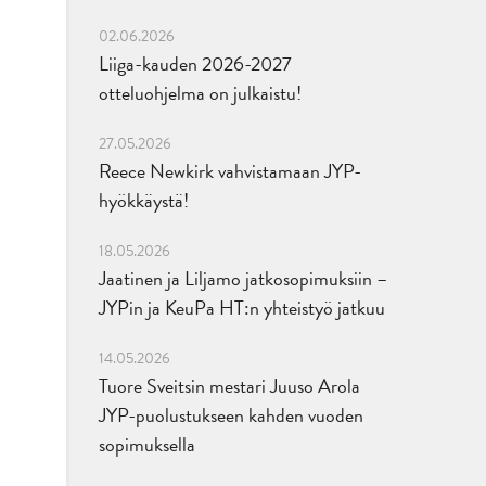
02.06.2026
Liiga-kauden 2026-2027
otteluohjelma on julkaistu!
27.05.2026
Reece Newkirk vahvistamaan JYP-
hyökkäystä!
18.05.2026
Jaatinen ja Liljamo jatkosopimuksiin –
JYPin ja KeuPa HT:n yhteistyö jatkuu
14.05.2026
Tuore Sveitsin mestari Juuso Arola
JYP-puolustukseen kahden vuoden
sopimuksella