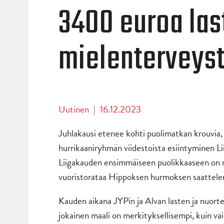
3400 euroa las
mielenterveyst
Uutinen
|
16.12.2023
Juhlakausi etenee kohti puolimatkan krouvia, 
hurrikaaniryhmän viidestoista esiintyminen Li
Liigakauden ensimmäiseen puolikkaaseen on m
vuoristorataa Hippoksen hurmoksen saattel
Kauden aikana JYPin ja Alvan lasten ja nuo
jokainen maali on merkityksellisempi, kuin vai