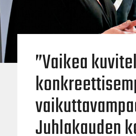
”Vaikea kuvite
konkreettisem
vaikuttavampaa
Juhlakauden ko