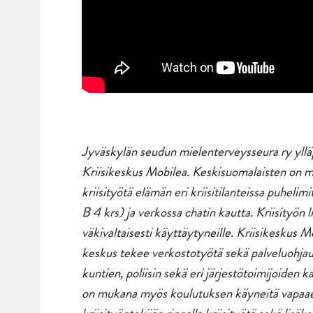
Jyväskylän seudun mielenterveysseura ry yllä
Kriisikeskus Mobilea. Keskisuomalaisten on m
kriisityötä elämän eri kriisitilanteissa puh
B 4 krs) ja verkossa chatin kautta. Kriisityön 
väkivaltaisesti käyttäytyneille. Kriisikeskus 
keskus tekee verkostotyötä sekä palveluohja
kuntien, poliisin sekä eri järjestötoimijoiden
on mukana myös koulutuksen käyneitä vapaaeh