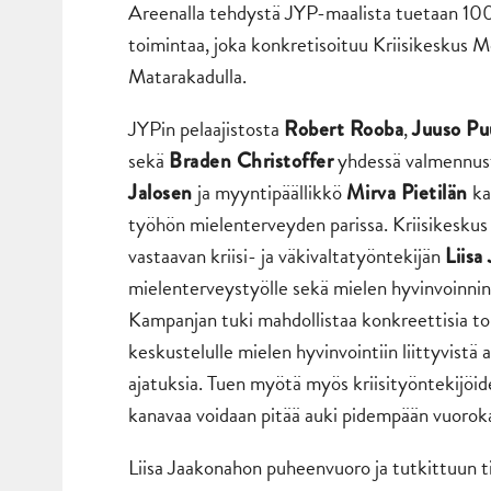
Areenalla tehdystä JYP-maalista tuetaan 100
toimintaa, joka konkretisoituu Kriisikeskus M
Matarakadulla.
JYPin pelaajistosta
,
Robert Rooba
Juuso Pu
sekä
yhdessä valmennus
Braden Christoffer
ja myyntipäällikkö
ka
Jalosen
Mirva Pietilän
työhön mielenterveyden parissa. Kriisikeskus
vastaavan kriisi- ja väkivaltatyöntekijän
Liisa
mielenterveystyölle sekä mielen hyvinvoinnin
Kampanjan tuki mahdollistaa konkreettisia to
keskustelulle mielen hyvinvointiin liittyvistä 
ajatuksia. Tuen myötä myös kriisityöntekijöid
kanavaa voidaan pitää auki pidempään vuorok
Liisa Jaakonahon puheenvuoro ja tutkittuun t