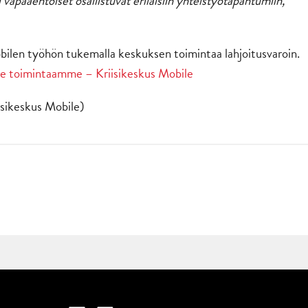
si vapaaehtoiset osallistuvat erilaisiin yhteistyötapahtumiin,
obilen työhön tukemalla keskuksen toimintaa lahjoitusvaroin.
ue toimintaamme – Kriisikeskus Mobile
sikeskus Mobile)