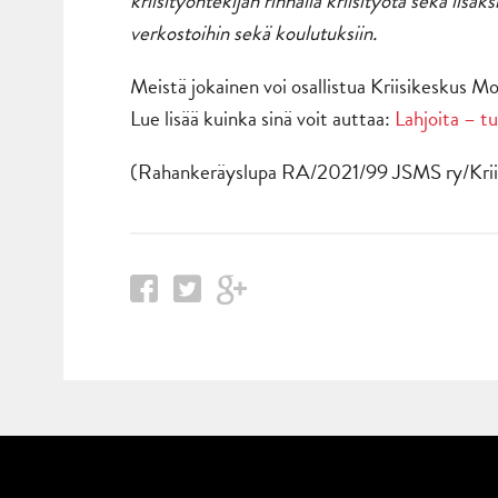
kriisityöntekijän rinnalla kriisityötä sekä lisäk
verkostoihin sekä koulutuksiin.
Meistä jokainen voi osallistua Kriisikeskus M
Lue lisää kuinka sinä voit auttaa:
Lahjoita – t
(Rahankeräyslupa RA/2021/99 JSMS ry/Krii