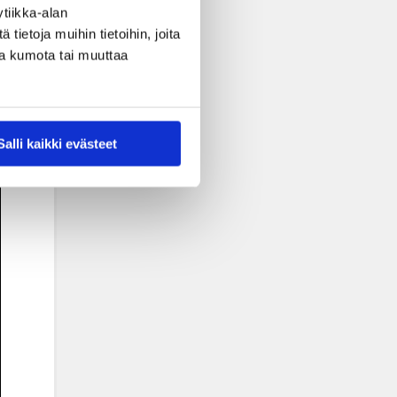
tiikka-alan
ietoja muihin tietoihin, joita
nsa kumota tai muuttaa
Salli kaikki evästeet