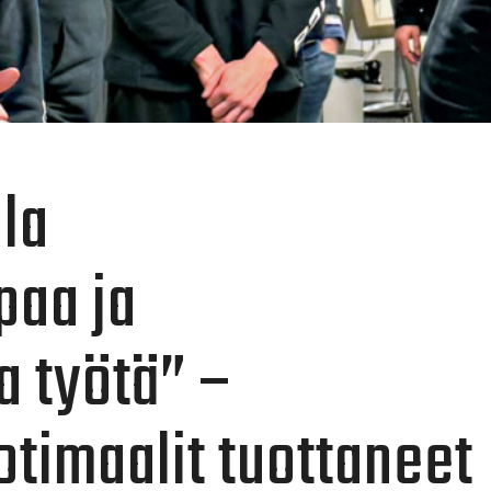
lla
paa ja
 työtä” –
timaalit tuottaneet