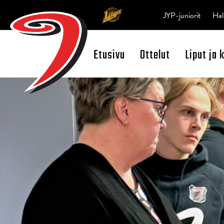
JYP-juniorit
Hal
Etusivu
Ottelut
Liput ja 
Open Search