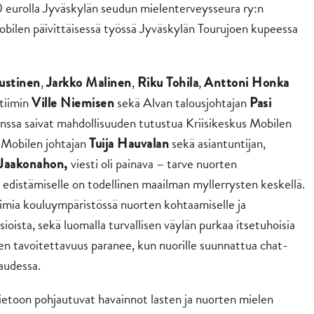
 eurolla Jyväskylän seudun mielenterveysseura ry:n
obilen päivittäisessä työssä Jyväskylän Tourujoen kupeessa
,
,
,
ustinen
Jarkko Malinen
Riku Tohila
Anttoni Honka
tiimin
sekä Alvan talousjohtajan
Ville Niemisen
Pasi
nssa saivat mahdollisuuden tutustua Kriisikeskus Mobilen
 Mobilen johtajan
sekä asiantuntijan,
Tuija Hauvalan
viesti oli painava – tarve nuorten
 Jaakonahon,
 edistämiselle on todellinen maailman myllerrysten keskellä.
imia kouluympäristössä nuorten kohtaamiselle ja
asioista, sekä luomalla turvallisen väylän purkaa itsetuhoisia
en tavoitettavuus paranee, kun nuorille suunnattua chat-
audessa.
ietoon pohjautuvat havainnot lasten ja nuorten mielen