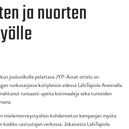
ten ja nuorten
yölle
kun jouluviikolla pelattava JYP-Ässät ottelu on
igan runkosarjassa kotiyleisön edessä LähiTapiola Areenalla.
ahtunut runsaasti upeita kotimaaleja sekä tunteiden
emana.
rten mielenterveystyöhön kohdennetun kampanjan myötä
n kiekko vastustajan verkossa. Jokaisesta LähiTapiola