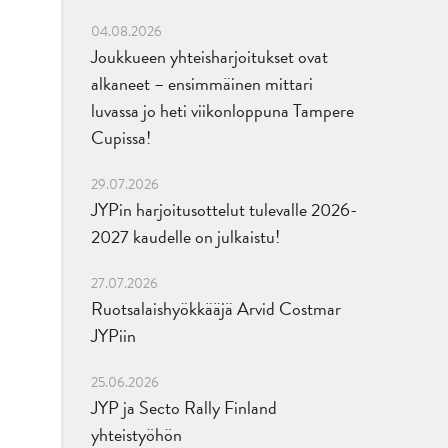
04.08.2026
Joukkueen yhteisharjoitukset ovat
alkaneet – ensimmäinen mittari
luvassa jo heti viikonloppuna Tampere
Cupissa!
29.07.2026
JYPin harjoitusottelut tulevalle 2026-
2027 kaudelle on julkaistu!
27.07.2026
Ruotsalaishyökkääjä Arvid Costmar
JYPiin
25.06.2026
JYP ja Secto Rally Finland
yhteistyöhön