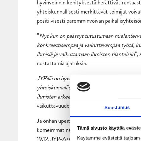
hyvinvoinnin kehityksestä herättivät runsaasti
yhteiskunnallisesti merkittävät toimijat voiv
positiivisesti paremminvoivan paikallisyhteisö
”
Nyt kun on päässyt tutustumaan mielenterve
konkreettisempaa ja vaikuttavampaa työtä, kui
ihmisiä ja vaikuttamaan ihmisten tilanteisiin
”,
nostattamia ajatuksia.
JYPillä on hyvin paljon annettavaa tälle paikall
yhteiskunnallisesti vaikuttava työ. Tämä on k
ihmisten arkeen, jotka tukea eniten kaipaavat
vaikuttavuuden parissa on tärkeää ja merkityks
Suostumus
Ja onhan upeita JYP-maaleja LähiTapiola Are
Tämä sivusto käyttää eväste
komeimmat näistä on koostettu oheiseen top 
19.12. JYP-Ässät ottelua jakavat Juuso Puusti
Käytämme evästeitä tarjoama