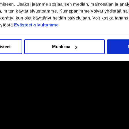
iseen. Lisäksi jaamme sosiaalisen median, mainosalan ja analy
llä maalilla ja Reid Gardiner kolmella täysosumalla. Yhteensä
, miten käytät sivustoamme. Kumppanimme voivat yhdistää näitä t
nnistunut upottamaan kiekon vastustajan verkkoon LähiTapiola
on kerätty, kun olet käyttänyt heidän palvelujaan. Voit koska taha
 kuluessa ovat olleet 7-3 voitto SaiPasta syyskuussa sekä
äytöstä
Evästeet-sivultamme
.
a, joka päättyi lopulta JYPin 6-5 voittoon.
ästeet
Muokkaa