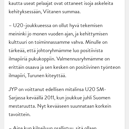
kautta useat pelaajat ovat ottaneet isoja askeleita
kehityksessään, Viitanen summaa.
– U20-joukkueessa on ollut hyvä tekemisen
meininki jo monen vuoden ajan, ja kehittymisen
kulttuuri on toiminnassamme vahva. Minulle on
tärkeää, että johtoryhmämme luo positiivista
ilmapiiriä pukukoppiin. Valmennusryhmämme on
erittäin osaava ja sen kesken on positiivinen työnteon
ilmapiiri, Turunen kiteyttää.
JYP on voittanut edellisen mitalinsa U20 SM-
Sarjassa keväällä 2011, kun joukkue juhli Suomen
mestaruutta. Nyt kevääseen suunnataan korkein
tavoittein.
– Aina kun kilpailuun osallistuu, sitä ollaan