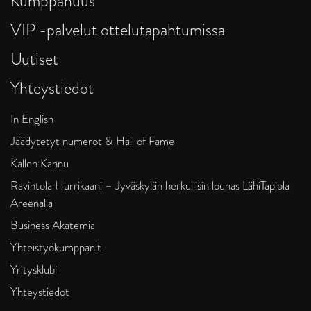
Kumppanuus
VIP -palvelut ottelutapahtumissa
Uutiset
Yhteystiedot
In English
Jäädytetyt numerot & Hall of Fame
Kallen Kannu
Ravintola Hurrikaani – Jyväskylän herkullisin lounas LähiTapiola
Areenalla
Business Akatemia
Yhteistyökumppanit
Yritysklubi
Yhteystiedot