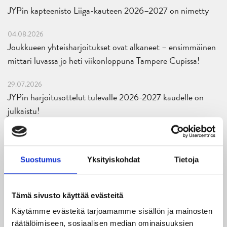
JYPin kapteenisto Liiga-kauteen 2026–2027 on nimetty
04.08.2026
Joukkueen yhteisharjoitukset ovat alkaneet – ensimmäinen
mittari luvassa jo heti viikonloppuna Tampere Cupissa!
29.07.2026
JYPin harjoitusottelut tulevalle 2026-2027 kaudelle on
julkaistu!
27.07.2026
Ruotsalaishyökkääjä Arvid Costmar JYPiin
Suostumus
Yksityiskohdat
Tietoja
25.06.2026
JYP ja Secto Rally Finland yhteistyöhön
Tämä sivusto käyttää evästeitä
02.06.2026
Käytämme evästeitä tarjoamamme sisällön ja mainosten
Liiga-kauden 2026-2027 otteluohjelma on julkaistu!
räätälöimiseen, sosiaalisen median ominaisuuksien