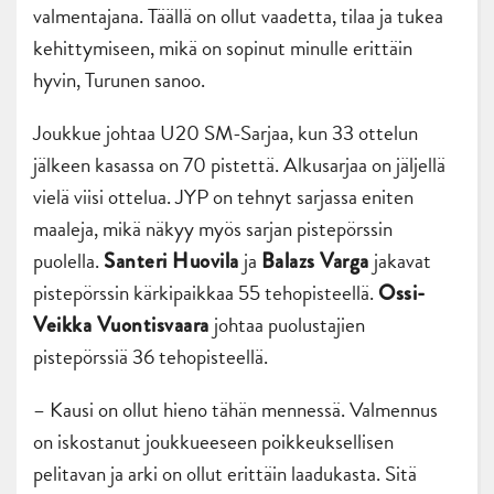
valmentajana. Täällä on ollut vaadetta, tilaa ja tukea
kehittymiseen, mikä on sopinut minulle erittäin
hyvin, Turunen sanoo.
Joukkue johtaa U20 SM-Sarjaa, kun 33 ottelun
jälkeen kasassa on 70 pistettä. Alkusarjaa on jäljellä
vielä viisi ottelua. JYP on tehnyt sarjassa eniten
maaleja, mikä näkyy myös sarjan pistepörssin
puolella.
ja
jakavat
Santeri Huovila
Balazs Varga
pistepörssin kärkipaikkaa 55 tehopisteellä.
Ossi-
johtaa puolustajien
Veikka Vuontisvaara
pistepörssiä 36 tehopisteellä.
– Kausi on ollut hieno tähän mennessä. Valmennus
on iskostanut joukkueeseen poikkeuksellisen
pelitavan ja arki on ollut erittäin laadukasta. Sitä