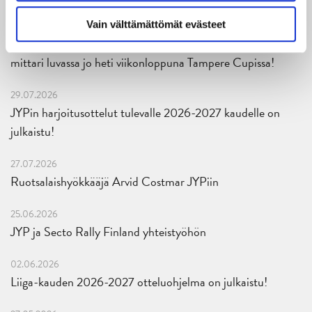
Vain välttämättömät evästeet
04.08.2026
Joukkueen yhteisharjoitukset ovat alkaneet – ensimmäinen
mittari luvassa jo heti viikonloppuna Tampere Cupissa!
29.07.2026
JYPin harjoitusottelut tulevalle 2026-2027 kaudelle on
julkaistu!
27.07.2026
Ruotsalaishyökkääjä Arvid Costmar JYPiin
25.06.2026
JYP ja Secto Rally Finland yhteistyöhön
02.06.2026
Liiga-kauden 2026-2027 otteluohjelma on julkaistu!