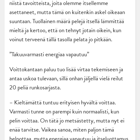
niistä tavoitteista, joita olemme itsellemme
asettaneet, mutta tämä on kuitenkin askel oikeaan
suuntaan. Tuollainen määrä pelejä itsellä lämmittää
mieltä ja kertoo, että on tehnyt jotain oikein, kun
voinut terveenä tällä tasolla pelata jo pitkään.
”Takuuvarmasti energiaa vapautuu”
Voittokantaan paluu tuo lisää virtaa tekemiseen ja
antaa uskoa tulevaan, sillä onhan jäljellä vielä reilut
20 peliä runkosarjasta.
– Kieltämättä tuntuu erityisen hyvältä voittaa.
Varmasti tunne on parempi kuin normaalisti, kun
pelin voittaa. On tätä jo metsästetty, mutta nyt ei
enää tarvitse. Vaikea sanoa, miten paljon tämä
helpottaa, mutta energiaa vapautuu ja itseluottamus