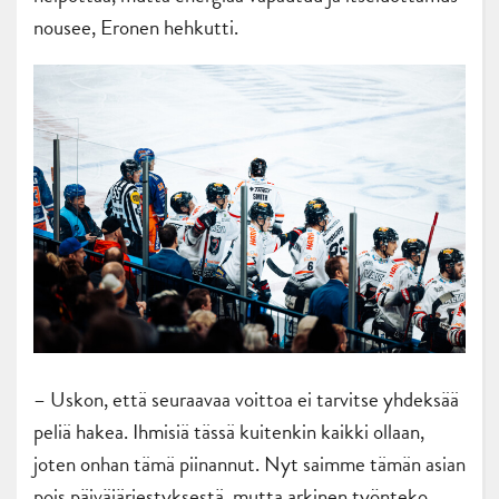
nousee, Eronen hehkutti.
– Uskon, että seuraavaa voittoa ei tarvitse yhdeksää
peliä hakea. Ihmisiä tässä kuitenkin kaikki ollaan,
joten onhan tämä piinannut. Nyt saimme tämän asian
pois päiväjärjestyksestä, mutta arkinen työnteko