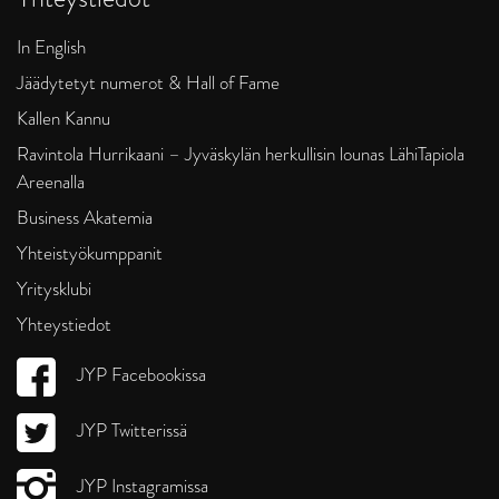
In English
Jäädytetyt numerot & Hall of Fame
Kallen Kannu
Ravintola Hurrikaani – Jyväskylän herkullisin lounas LähiTapiola
Areenalla
Business Akatemia
Yhteistyökumppanit
Yritysklubi
Yhteystiedot
JYP Facebookissa
JYP Twitterissä
JYP Instagramissa