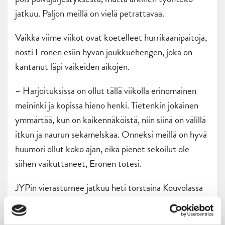
jatkuu. Paljon meillä on vielä petrattavaa.
Vaikka viime viikot ovat koetelleet hurrikaanipaitoja,
nosti Eronen esiin hyvän joukkuehengen, joka on
kantanut läpi vaikeiden aikojen.
– Harjoituksissa on ollut tällä viikolla erinomainen
meininki ja kopissa hieno henki. Tietenkin jokainen
ymmärtää, kun on kaikennäköistä, niin siinä on välillä
itkun ja naurun sekamelskaa. Onneksi meillä on hyvä
huumori ollut koko ajan, eikä pienet sekoilut ole
siihen vaikuttaneet, Eronen totesi.
JYPin vierasturnee jatkuu heti torstaina Kouvolassa
KooKoon vieraana. Viikon viimeinen ottelu on edessä
lauantaina, kun SaiPa saapuu Keski-Suomeen.