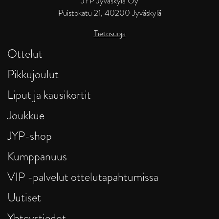
JYP Jyväskylä Oy
Puistokatu 21, 40200 Jyväskylä
Tietosuoja
Ottelut
Pikkujoulut
Liput ja kausikortit
Joukkue
JYP-shop
Kumppanuus
VIP -palvelut ottelutapahtumissa
Uutiset
Yhteystiedot