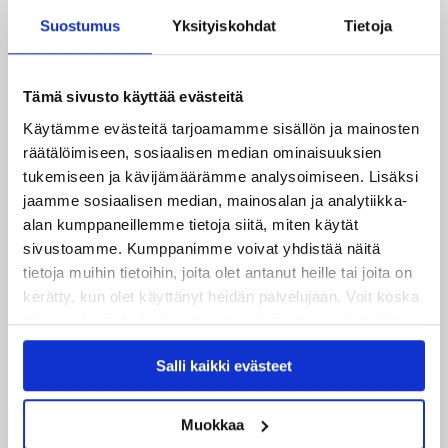
Suostumus
Yksityiskohdat
Tietoja
Tämä sivusto käyttää evästeitä
Käytämme evästeitä tarjoamamme sisällön ja mainosten
räätälöimiseen, sosiaalisen median ominaisuuksien
tukemiseen ja kävijämäärämme analysoimiseen. Lisäksi
Uusimmat
jaamme sosiaalisen median, mainosalan ja analytiikka-
alan kumppaneillemme tietoja siitä, miten käytät
08.08.2026
sivustoamme. Kumppanimme voivat yhdistää näitä
Turnausraportti: JYP juhlii seurahistorian ensimmäistä
tietoja muihin tietoihin, joita olet antanut heille tai joita on
Tampere Cupin voittoa!
kerätty, kun olet käyttänyt heidän palvelujaan. Voit koska
tahansa kumota tai muuttaa suostumustasi evästeiden
06.08.2026
käytöstä
Evästeet-sivultamme
.
JYPin kausi käyntiin Tampere Cupista!
Salli kaikki evästeet
05.08.2026
Muokkaa
JYPin kapteenisto Liiga-kauteen 2026–2027 on nimetty