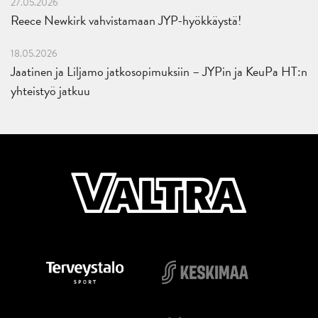
27.05.2026
Reece Newkirk vahvistamaan JYP-hyökkäystä!
18.05.2026
Jaatinen ja Liljamo jatkosopimuksiin – JYPin ja KeuPa HT:n
yhteistyö jatkuu