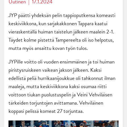
Uutinen
|
17.1.2024
JYP päätti yhdeksän pelin tappioputkensa komeasti
keskiviikkona, kun sarjakakkonen Tappara kaatui
vieraskentällä huiman taistelun jälkeen maalein 2-1.
Täydet kolme pistettä Tampereelta oli iso helpotus,
mutta myös ansaittu kovan työn tulos.
JYPille voitto oli vuoden ensimmäinen ja toi huiman
piristysruiskeen vaikean jakson jälkeen. Kaksi
edellistä peliä hurrikaanijoukkue oli tahkonnut ilman
maaleja, mutta keskiviikkona kaksi osumaa riitti
voittoon tiukan puolustuspelin ja Veini Vehviläisen
tärkeiden torjuntojen avittamana. Vehviläinen
koppasi pelissä komeat 27 torjuntaa.