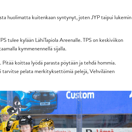
sta huolimatta kuitenkaan syntynyt, joten JYP taipui lukemin
 TPS tulee kylään LähiTapiola Areenalle. TPS on keskiviikon
htaamalla kymmenennellä sijalla.
. Pitää koittaa lyödä parasta pöytään ja tehdä hommia.
ei tarvitse pelata merkityksettömiä pelejä, Vehviläinen