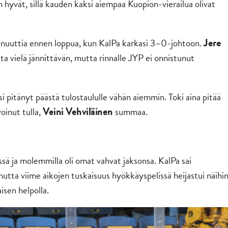
hyvät, sillä kauden kaksi aiempaa Kuopion-vierailua olivat
nuuttia ennen loppua, kun KalPa karkasi 3–0-johtoon.
Jere
a vielä jännittävän, mutta rinnalle JYP ei onnistunut
lisi pitänyt päästä tulostaululle vähän aiemmin. Toki aina pitää
voinut tulla,
summaa.
Veini Vehviläinen
sä ja molemmilla oli omat vahvat jaksonsa. KalPa sai
utta viime aikojen tuskaisuus hyökkäyspelissä heijastui näihi
aisen helpolla.