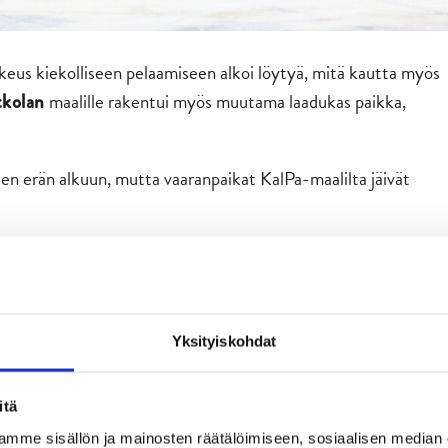
keus kiekolliseen pelaamiseen alkoi löytyä, mitä kautta myös
maalille rakentui myös muutama laadukas paikka,
tkolan
sen erän alkuun, mutta vaaranpaikat KalPa-maalilta jäivät
tki, kun hänen avaussyöttönsä lähti suoraan KalPa-pelaajalle,
yö viimeistellä ottelun avausosuma.
ta kaveri saikin otettua alas. Ei voi kuin mennä eteenpäin,
Yksityiskohdat
ilti kuuluvat hommaan, Vehviläinen analysoi.
alle kaksi minuuttia myöhemmin
latasi isännät
Matyas Kantner
itä
mme sisällön ja mainosten räätälöimiseen, sosiaalisen median