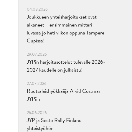
04.08.2026
Joukkueen yhteisharjoitukset ovat
alkaneet – ensimmäinen mittari
luvassa jo heti viikonloppuna Tampere
Cupissa!
29.07.2026
JYPin harjoitusottelut tulevalle 2026-
2027 kaudelle on julkaistu!
27.07.2026
Ruotsalaishyökkääjä Arvid Costmar
JYPiin
n
25.06.2026
JYP ja Secto Rally Finland
yhteistyöhön