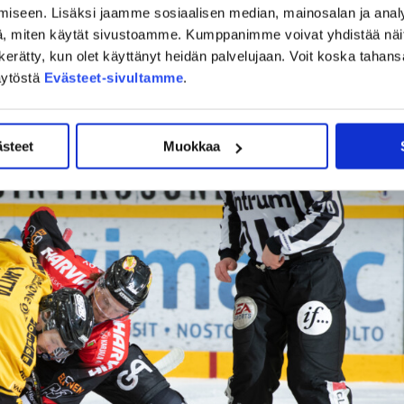
iseen. Lisäksi jaamme sosiaalisen median, mainosalan ja analy
kasta paikkaa lisäosumiin, mutta niitä ei nähty. Kuopiolaisten
, miten käytät sivustoamme. Kumppanimme voivat yhdistää näitä t
on kerätty, kun olet käyttänyt heidän palvelujaan. Voit koska taha
iin JYPin puolustajissa kuin maalivahdissa itsessään.
äytöstä
Evästeet-sivultamme
.
un ei pilli soinut, vaikka kynsille hakattiin.
ästeet
Muokkaa