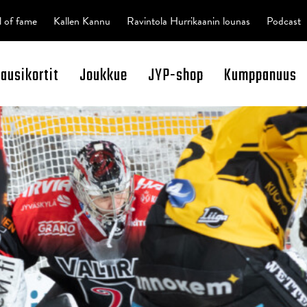
l of fame
Kallen Kannu
Ravintola Hurrikaanin lounas
Podcast
kausikortit
Joukkue
JYP-shop
Kumppanuus