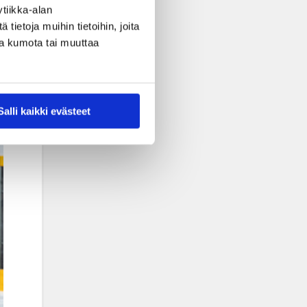
tiikka-alan
ietoja muihin tietoihin, joita
nsa kumota tai muuttaa
Salli kaikki evästeet