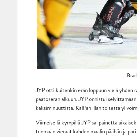
Brad
JYP otti kuitenkin erän loppuun vielä yhden ran
päätöserän alkuun. JYP onnistui selvittämään v
kaksiminuuttista. KalPan illan toisesta ylivo
Viimeisellä kympillä JYP sai painetta aikaiseksi
tuomaan vieraat kahden maalin päähän ja pari