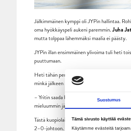
Jälkimmäinen kymppi oli JYPin hallintaa. Roh
oma hyökkäyspeli aukeni paremmin.
Juha Ja
mutta tolppaa lähemmäksi maalia ei päästy.
JYPin illan ensimmäinen ylivoima tuli heti toi
puuttumaan.
Heti tähän perään Vehviläiselle osui musta he
minkä jälkeen
oli helppo t
Juuso Mäenpäällä
– Yritin saada kiekon väljemmille vesille, mut
Suostumus
mieluummin jäisi toki tekemättä. Virheetkin s
Tästä kuopiolaisten tekeminen vapautui, ja 
Tämä sivusto käyttää eväste
2–0-johtoon.
Käytämme evästeitä tarjoama