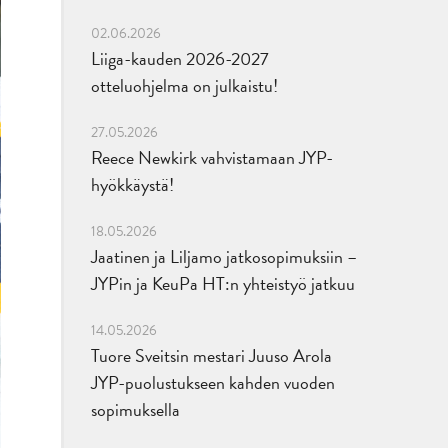
02.06.2026
Liiga-kauden 2026-2027
otteluohjelma on julkaistu!
27.05.2026
Reece Newkirk vahvistamaan JYP-
hyökkäystä!
18.05.2026
Jaatinen ja Liljamo jatkosopimuksiin –
JYPin ja KeuPa HT:n yhteistyö jatkuu
14.05.2026
Tuore Sveitsin mestari Juuso Arola
JYP-puolustukseen kahden vuoden
sopimuksella