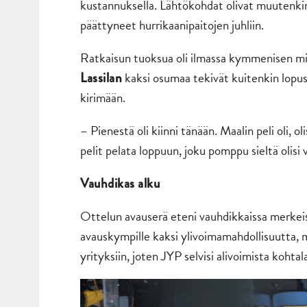
kustannuksella. Lähtökohdat olivat muutenkin 
päättyneet hurrikaanipaitojen juhliin.
Ratkaisun tuoksua oli ilmassa kymmenisen mi
kaksi osumaa tekivät kuitenkin lopust
Lassilan
kirimään.
– Pienestä oli kiinni tänään. Maalin peli oli, o
pelit pelata loppuun, joku pomppu sieltä olisi 
Vauhdikas alku
Ottelun avauserä eteni vauhdikkaissa merkeis
avauskympille kaksi ylivoimamahdollisuutta, m
yrityksiin, joten JYP selvisi alivoimista kohtal