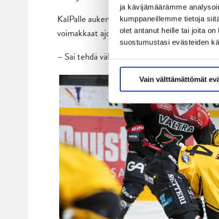
ja kävijämäärämme analysoim
KalPalle aukeni loppuerän aikana parikin laadu
kumppaneillemme tietoja siitä
olet antanut heille tai joita 
voimakkaat ajot maalille herättivät tunteita n
suostumustasi evästeiden k
– Sai tehdä vähän järjestysmiehenkin hommia, k
Vain välttämättömät ev