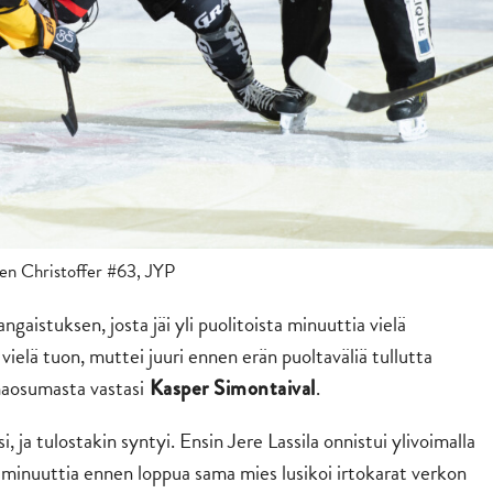
en Christoffer #63, JYP
gaistuksen, josta jäi yli puolitoista minuuttia vielä
ielä tuon, muttei juuri ennen erän puoltaväliä tullutta
imaosumasta vastasi
.
Kasper Simontaival
, ja tulostakin syntyi. Ensin Jere Lassila onnistui ylivoimalla
 minuuttia ennen loppua sama mies lusikoi irtokarat verkon