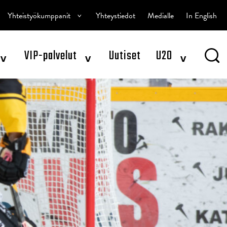
^
Yhteistyökumppanit
Yhteystiedot
Medialle
In English
^
^
^
VIP-palvelut
Uutiset
U20