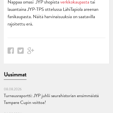
Nappaa omasi JYP shopista
verkkokaupasta
tai
lauantaina JYP-TPS ottelussa LähiTapiola areenan
fanikaupasta. Näitä harvinaisuuksia on saatavilla
rajoitettu erä.
Uusimmat
08.08.2026
Turnausraportti: JYP juhlii seurahistorian ensimmäistä
Tampere Cupin voittoa!