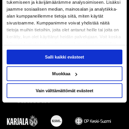
tukemiseen ja kävijämäärämme analysoimiseen. Lisäksi
jaamme sosiaalisen median, mainosalan ja analytiikka-
alan kumppaneillemme tietoja siitä, miten käytät
sivustoamme. Kumppanimme voivat yhdistää näitä
tietoja muihin tietoihin, joita olet antanut heille tai joita on
kerätty, kun olet käyttänyt heidän palvelujaan. Voit koska
tahansa kumota tai muuttaa suostumustasi evästeiden
käytöstä
Evästeet-sivultamme
.
Salli kaikki evästeet
Muokkaa
Vain välttämättömät evästeet