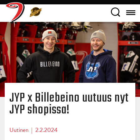
JYP x Billebeino uutuus nyt
JYP shopissa!
Uutinen
|
2.2.2024