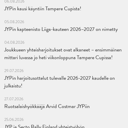
06.08.2026
JYPin kausi käyntiin Tampere Cupista!
05.08.2026
JYPin kapteenisto Liiga-kauteen 2026–2027 on nimetty
04.08.2026
Joukkueen yhteisharjoitukset ovat alkaneet – ensimmäinen
mittari luvassa jo heti viikonloppuna Tampere Cupissa!
29.07.2026
JYPin harjoitusottelut tulevalle 2026-2027 kaudelle on
julkaistu!
27.07.2026
Ruotsalaishyökkääjä Arvid Costmar JYPiin
25.06.2026
JYP ja Secto Rally Finland yhteistyöhön