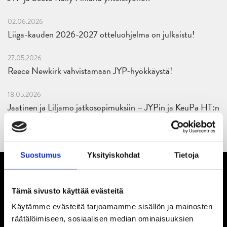
02.06.2026
Liiga-kauden 2026-2027 otteluohjelma on julkaistu!
27.05.2026
Reece Newkirk vahvistamaan JYP-hyökkäystä!
18.05.2026
Jaatinen ja Liljamo jatkosopimuksiin – JYPin ja KeuPa HT:n
yhteistyö jatkuu
Suostumus
Yksityiskohdat
Tietoja
Tämä sivusto käyttää evästeitä
Käytämme evästeitä tarjoamamme sisällön ja mainosten
räätälöimiseen, sosiaalisen median ominaisuuksien