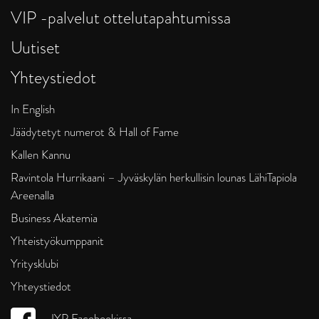
VIP -palvelut ottelutapahtumissa
Uutiset
Yhteystiedot
In English
Jäädytetyt numerot & Hall of Fame
Kallen Kannu
Ravintola Hurrikaani – Jyväskylän herkullisin lounas LähiTapiola
Areenalla
Business Akatemia
Yhteistyökumppanit
Yritysklubi
Yhteystiedot
JYP Facebookissa