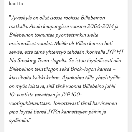
kautta.
”
Jyväskylä on ollut isossa roolissa Billebeinon
matkalla. Asuin kaupungissa vuosina 2006-2014 ja
Billebeinon toimintaa pyöritettiinkin sieltä
ensimmäiset vuodet. Meille oli Villen kanssa heti
selvää, että tämä yhteistyö tehdään ikonisella JYP HT
No Smoking Team -logolla. Se istuu täydellisesti niin
Billebeinon tekstilogon sekä Brick-logon kanssa –
klassikoita kaikki kolme. Ajankohta tälle yhteistyölle
on myös loistava, sillä tänä vuonna Billebeino juhlii
10-vuotista taivaltaan ja JYP 100-
vuotisjuhlakauttaan. Toivottavasti tämä harvinainen
pipo löytää tiensä JYPin kannattajien päihin ja
sydämiin.
”