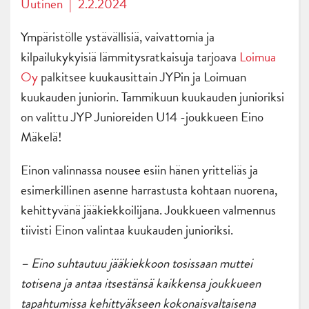
Uutinen
|
2.2.2024
Ympäristölle ystävällisiä, vaivattomia ja
kilpailukykyisiä lämmitysratkaisuja tarjoava
Loimua
Oy
palkitsee kuukausittain JYPin ja Loimuan
kuukauden juniorin. Tammikuun kuukauden junioriksi
on valittu JYP Junioreiden U14 -joukkueen Eino
Mäkelä!
Einon valinnassa nousee esiin hänen yritteliäs ja
esimerkillinen asenne harrastusta kohtaan nuorena,
kehittyvänä jääkiekkoilijana. Joukkueen valmennus
tiivisti Einon valintaa kuukauden junioriksi.
– Eino suhtautuu jääkiekkoon tosissaan muttei
totisena ja antaa itsestänsä kaikkensa joukkueen
tapahtumissa kehittyäkseen kokonaisvaltaisena