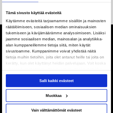
Jaatinen ja Liljamo jatkosopimuksiin – JYPin ja KeuPa HT:n
yhteistyö jatkuu
Tämä sivusto käyttää evästeitä
Käytämme evästeitä tarjoamamme sisällön ja mainosten
räätälöimiseen, sosiaalisen median ominaisuuksien
tukemiseen ja kävijämäärämme analysoimiseen. Lisäksi
jaamme sosiaalisen median, mainosalan ja analytiikka-
alan kumppaneillemme tietoja siitä, miten käytät
sivustoamme. Kumppanimme voivat yhdistää näitä
tietoja muihin tietoihin, joita olet antanut heille tai joita on
kerätty, kun olet käyttänyt heidän palvelujaan. Voit koska
tahansa kumota tai muuttaa suostumustasi evästeiden
käytöstä
Evästeet-sivultamme
.
Salli kaikki evästeet
Muokkaa
Vain välttämättömät evästeet