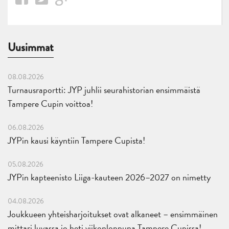
Uusimmat
08.08.2026
Turnausraportti: JYP juhlii seurahistorian ensimmäistä
Tampere Cupin voittoa!
06.08.2026
JYPin kausi käyntiin Tampere Cupista!
05.08.2026
JYPin kapteenisto Liiga-kauteen 2026–2027 on nimetty
04.08.2026
Joukkueen yhteisharjoitukset ovat alkaneet – ensimmäinen
mittari luvassa jo heti viikonloppuna Tampere Cupissa!