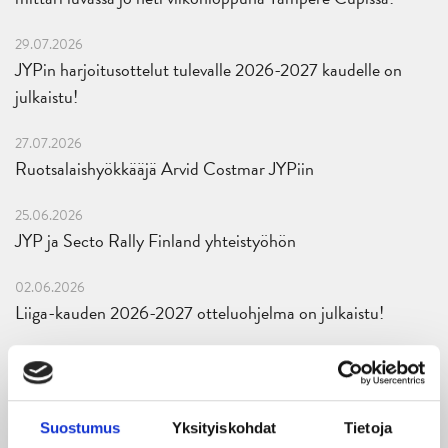
29.07.2026
JYPin harjoitusottelut tulevalle 2026-2027 kaudelle on
julkaistu!
27.07.2026
Ruotsalaishyökkääjä Arvid Costmar JYPiin
25.06.2026
JYP ja Secto Rally Finland yhteistyöhön
02.06.2026
Liiga-kauden 2026-2027 otteluohjelma on julkaistu!
27.05.2026
Reece Newkirk vahvistamaan JYP-hyökkäystä!
Suostumus
Yksityiskohdat
Tietoja
18.05.2026