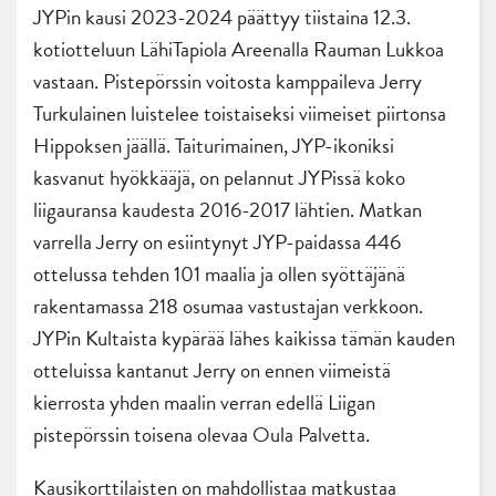
JYPin kausi 2023-2024 päättyy tiistaina 12.3.
kotiotteluun LähiTapiola Areenalla Rauman Lukkoa
vastaan. Pistepörssin voitosta kamppaileva Jerry
Turkulainen luistelee toistaiseksi viimeiset piirtonsa
Hippoksen jäällä. Taiturimainen, JYP-ikoniksi
kasvanut hyökkääjä, on pelannut JYPissä koko
liigauransa kaudesta 2016-2017 lähtien. Matkan
varrella Jerry on esiintynyt JYP-paidassa 446
ottelussa tehden 101 maalia ja ollen syöttäjänä
rakentamassa 218 osumaa vastustajan verkkoon.
JYPin Kultaista kypärää lähes kaikissa tämän kauden
otteluissa kantanut Jerry on ennen viimeistä
kierrosta yhden maalin verran edellä Liigan
pistepörssin toisena olevaa Oula Palvetta.
Kausikorttilaisten on mahdollistaa matkustaa