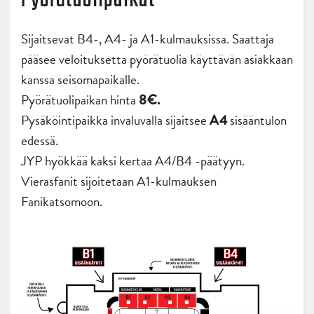
Pyörätuolipaikat
Sijaitsevat B4-, A4- ja A1-kulmauksissa. Saattaja
pääsee veloituksetta pyörätuolia käyttävän asiakkaan
kanssa seisomapaikalle.
Pyörätuolipaikan hinta
8€.
Pysäköintipaikka invaluvalla sijaitsee
sisääntulon
A4
edessä.
JYP hyökkää kaksi kertaa A4/B4 -päätyyn.
Vierasfanit sijoitetaan A1-kulmauksen
Fanikatsomoon.