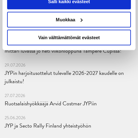
Salli kaikki evästeet
05.08.2026
JYPin kapteenisto Liiga-kauteen 2026–2027 on nimetty
Muokkaa
04.08.2026
Vain välttämättömät evästeet
Joukkueen yhteisharjoitukset ovat alkaneet – ensimmäinen
mittari luvassa jo heti viikonloppuna Tampere Cupissa!
29.07.2026
JYPin harjoitusottelut tulevalle 2026-2027 kaudelle on
julkaistu!
27.07.2026
Ruotsalaishyökkääjä Arvid Costmar JYPiin
25.06.2026
JYP ja Secto Rally Finland yhteistyöhön