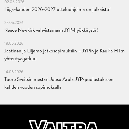
02.06.2026
Liiga-kauden 2026-2027 otteluohjelma on julkaistu!
27.05.2026
Reece Newkirk vahvistamaan JYP-hyökkäystä!
18.05.2026
Jaatinen ja Liljamo jatkosopimuksiin – JYPin ja KeuPa HT:n
yhteistyö jatkuu
14.05.2026
Tuore Sveitsin mestari Juuso Arola JYP-puolustukseen
kahden vuoden sopimuksella