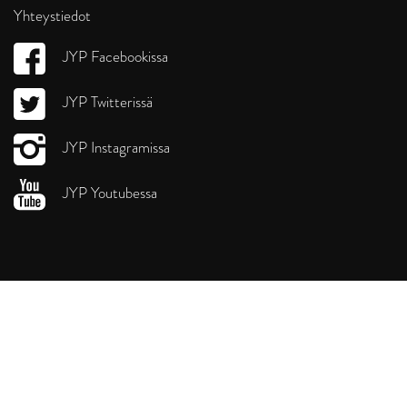
Yhteystiedot
JYP Facebookissa
JYP Twitterissä
JYP Instagramissa
JYP Youtubessa