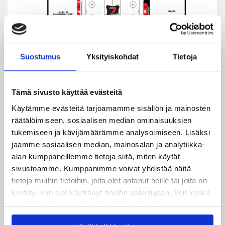
Suostumus
Yksityiskohdat
Tietoja
Tämä sivusto käyttää evästeitä
Käytämme evästeitä tarjoamamme sisällön ja mainosten
räätälöimiseen, sosiaalisen median ominaisuuksien
tukemiseen ja kävijämäärämme analysoimiseen. Lisäksi
jaamme sosiaalisen median, mainosalan ja analytiikka-
alan kumppaneillemme tietoja siitä, miten käytät
sivustoamme. Kumppanimme voivat yhdistää näitä
Uusimmat
tietoja muihin tietoihin, joita olet antanut heille tai joita on
kerätty, kun olet käyttänyt heidän palvelujaan. Voit koska
tahansa kumota tai muuttaa suostumustasi evästeiden
06.08.2026
käytöstä
Evästeet-sivultamme
.
JYPin kausi käyntiin Tampere Cupista!