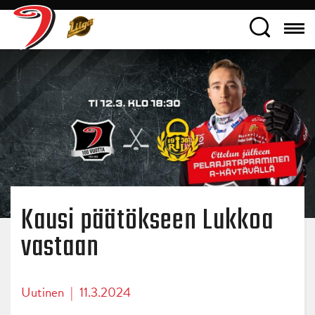
Kausi päätökseen Lukkoa
vastaan
Uutinen
|
11.3.2024