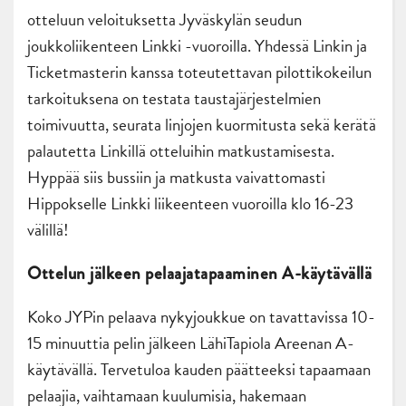
otteluun veloituksetta Jyväskylän seudun
joukkoliikenteen Linkki -vuoroilla. Yhdessä Linkin ja
Ticketmasterin kanssa toteutettavan pilottikokeilun
tarkoituksena on testata taustajärjestelmien
toimivuutta, seurata linjojen kuormitusta sekä kerätä
palautetta Linkillä otteluihin matkustamisesta.
Hyppää siis bussiin ja matkusta vaivattomasti
Hippokselle Linkki liikeenteen vuoroilla klo 16-23
välillä!
Ottelun jälkeen pelaajatapaaminen A-käytävällä
Koko JYPin pelaava nykyjoukkue on tavattavissa 10-
15 minuuttia pelin jälkeen LähiTapiola Areenan A-
käytävällä. Tervetuloa kauden päätteeksi tapaamaan
pelaajia, vaihtamaan kuulumisia, hakemaan