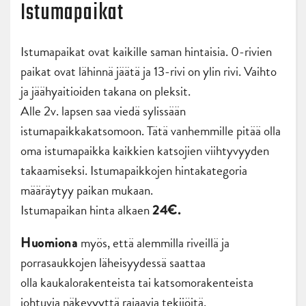
Istumapaikat
Istumapaikat ovat kaikille saman hintaisia. 0-rivien
paikat ovat lähinnä jäätä ja 13-rivi on ylin rivi. Vaihto
ja jäähyaitioiden takana on pleksit.
Alle 2v. lapsen saa viedä sylissään
istumapaikkakatsomoon. Tätä vanhemmille pitää olla
oma istumapaikka kaikkien katsojien viihtyvyyden
takaamiseksi. Istumapaikkojen hintakategoria
määräytyy paikan mukaan.
Istumapaikan hinta alkaen
24€.
myös, että alemmilla riveillä ja
Huomiona
porrasaukkojen läheisyydessä saattaa
olla kaukalorakenteista tai katsomorakenteista
johtuvia näkevyyttä rajaavia tekijöitä.