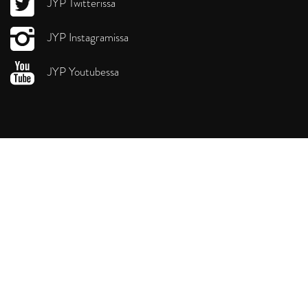
JYP Twitterissä
JYP Instagramissa
JYP Youtubessa