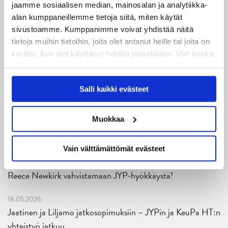
29.07.2026
jaamme sosiaalisen median, mainosalan ja analytiikka-
JYPin harjoitusottelut tulevalle 2026-2027 kaudelle on
alan kumppaneillemme tietoja siitä, miten käytät
julkaistu!
sivustoamme. Kumppanimme voivat yhdistää näitä
tietoja muihin tietoihin, joita olet antanut heille tai joita on
27.07.2026
kerätty, kun olet käyttänyt heidän palvelujaan. Voit koska
Ruotsalaishyökkääjä Arvid Costmar JYPiin
tahansa kumota tai muuttaa suostumustasi evästeiden
käytöstä
Evästeet-sivultamme
.
25.06.2026
Salli kaikki evästeet
JYP ja Secto Rally Finland yhteistyöhön
Muokkaa
02.06.2026
Liiga-kauden 2026-2027 otteluohjelma on julkaistu!
Vain välttämättömät evästeet
27.05.2026
Reece Newkirk vahvistamaan JYP-hyökkäystä!
18.05.2026
Jaatinen ja Liljamo jatkosopimuksiin – JYPin ja KeuPa HT:n
yhteistyö jatkuu