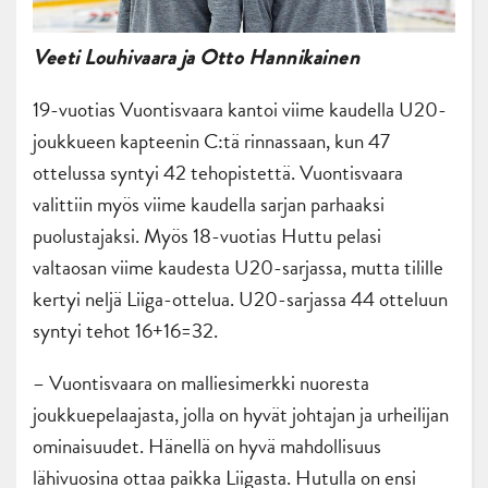
Veeti Louhivaara ja Otto Hannikainen
19-vuotias Vuontisvaara kantoi viime kaudella U20-
joukkueen kapteenin C:tä rinnassaan, kun 47
ottelussa syntyi 42 tehopistettä. Vuontisvaara
valittiin myös viime kaudella sarjan parhaaksi
puolustajaksi. Myös 18-vuotias Huttu pelasi
valtaosan viime kaudesta U20-sarjassa, mutta tilille
kertyi neljä Liiga-ottelua. U20-sarjassa 44 otteluun
syntyi tehot 16+16=32.
– Vuontisvaara on malliesimerkki nuoresta
joukkuepelaajasta, jolla on hyvät johtajan ja urheilijan
ominaisuudet. Hänellä on hyvä mahdollisuus
lähivuosina ottaa paikka Liigasta. Hutulla on ensi