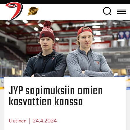
JYP sopimuksiin omien
kasvattien kanssa
Uutinen
|
24.4.2024