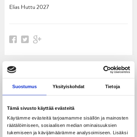
Elias Huttu 2027
Uusimmat
05.08.2026
Suostumus
Yksityiskohdat
Tietoja
JYPin kapteenisto Liiga-kauteen 2026–2027 on nimetty
04.08.2026
Tämä sivusto käyttää evästeitä
Joukkueen yhteisharjoitukset ovat alkaneet – ensimmäinen
Käytämme evästeitä tarjoamamme sisällön ja mainosten
mittari luvassa jo heti viikonloppuna Tampere Cupissa!
räätälöimiseen, sosiaalisen median ominaisuuksien
tukemiseen ja kävijämäärämme analysoimiseen. Lisäksi