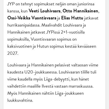
JYP on tehnyt sopimukset neljän oman juniorinsa
kanssa, kun
,
,
Veeti Louhivaara
Otto Hannikainen
ja
jatkavat
Ossi-Veikka Vuontisvaara
Elias Huttu
hurrikaanipaidassa. Maalivahdit Louhivaara ja
Hannikainen jatkavat JYPissä 2+1-vuotisilla
sopimuksilla, Vuontisvaaran sopimus on
kaksivuotinen ja Hutun sopimus kestää kevääseen
2027.
Louhivaara ja Hannikainen pelasivat valtaosan viime
kaudesta U20-joukkueessa. Louhivaaran tilille tuli
viime kaudella myös Liiga-debyytti, kun hänet
vaihdettiin maalille Ilvestä vastaan marraskuussa.
Myös Hannikainen nähtiin Liiga-joukkueen
luukkuvahtina.