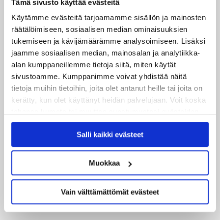
Tämä sivusto käyttää evästeitä
25.06.2026
Käytämme evästeitä tarjoamamme sisällön ja mainosten
JYP ja Secto Rally Finland yhteistyöhön
räätälöimiseen, sosiaalisen median ominaisuuksien
tukemiseen ja kävijämäärämme analysoimiseen. Lisäksi
02.06.2026
jaamme sosiaalisen median, mainosalan ja analytiikka-
Liiga-kauden 2026-2027 otteluohjelma on julkaistu!
alan kumppaneillemme tietoja siitä, miten käytät
sivustoamme. Kumppanimme voivat yhdistää näitä
27.05.2026
tietoja muihin tietoihin, joita olet antanut heille tai joita on
Reece Newkirk vahvistamaan JYP-hyökkäystä!
kerätty, kun olet käyttänyt heidän palvelujaan. Voit koska
tahansa kumota tai muuttaa suostumustasi evästeiden
18.05.2026
käytöstä
Evästeet-sivultamme
.
Jaatinen ja Liljamo jatkosopimuksiin – JYPin ja KeuPa HT:n
Salli kaikki evästeet
yhteistyö jatkuu
Muokkaa
14.05.2026
Tuore Sveitsin mestari Juuso Arola JYP-puolustukseen
kahden vuoden sopimuksella
Vain välttämättömät evästeet