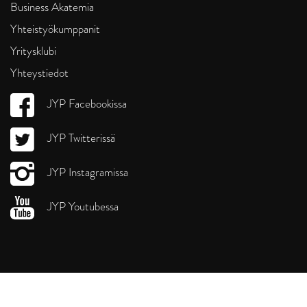
Business Akatemia
Yhteistyökumppanit
Yritysklubi
Yhteystiedot
JYP Facebookissa
JYP Twitterissä
JYP Instagramissa
JYP Youtubessa