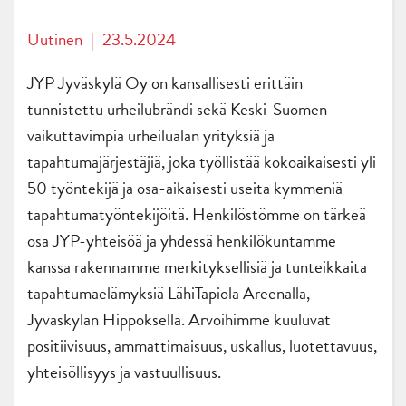
Uutinen
|
23.5.2024
JYP Jyväskylä Oy on kansallisesti erittäin
tunnistettu urheilubrändi sekä Keski-Suomen
vaikuttavimpia urheilualan yrityksiä ja
tapahtumajärjestäjiä, joka työllistää kokoaikaisesti yli
50 työntekijä ja osa-aikaisesti useita kymmeniä
tapahtumatyöntekijöitä. Henkilöstömme on tärkeä
osa JYP-yhteisöä ja yhdessä henkilökuntamme
kanssa rakennamme merkityksellisiä ja tunteikkaita
tapahtumaelämyksiä LähiTapiola Areenalla,
Jyväskylän Hippoksella. Arvoihimme kuuluvat
positiivisuus, ammattimaisuus, uskallus, luotettavuus,
yhteisöllisyys ja vastuullisuus.