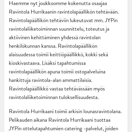
Haemme nyt joukkoomme kokenutta osaajaa
Ravintola Hurrikaanin ravintolapäällikön tehtävään.
Ravintolapäällikön tehtäviin lukeutuvat mm. JYPin
ravintolaliiketoiminnan suunnittelu, toteutus ja
aktiivinen kehittäminen yhdessä ravintolan
henkilökunnan kanssa. Ravintolapäällikön
alaisuudessa toimii keittiöpäällikkö, kokki sekä
kioskivastaava. Lisäksi tapahtumissa
ravintolapäällikön apuna toimii ostopalveluina
hankittuja ravintola-alan ammattilaisia.
Ravintolapäällikkö vastaa tehtävässään myös
ravintolaliiketoiminnan tuloksellisuudesta.
Ravintola Hurrikaani toimii arkisin lounasravintolana.
Pelikauden aikana Ravintola Hurrikaani tuottaa
JYPin ottelutapahtumien catering -palvelut, joiden