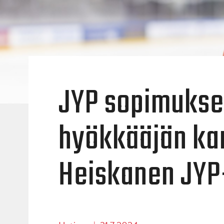
JYP sopimukse
hyökkääjän ka
Heiskanen JYP