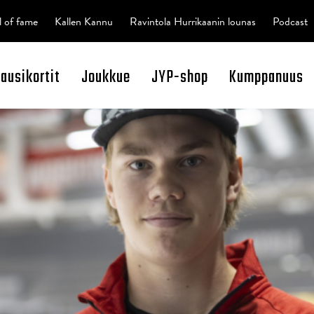
l of fame
Kallen Kannu
Ravintola Hurrikaanin lounas
Podcast
kausikortit
Joukkue
JYP-shop
Kumppanuus