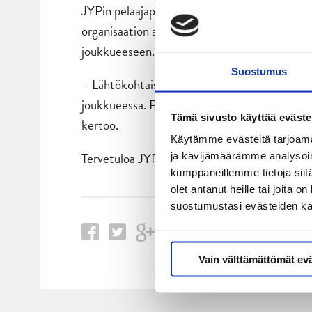
JYPin pelaajapolku tarjoaa nuorelle pelaajal
organisaation alta JYP tarjoaa pelaajalle ma
joukkueeseen. Vaihtoehdoissa on myös Mestis
Suostumus
– Lähtökohtaisesti on keskusteltu, että He
joukkueessa. Pelaajan esitykset harjoituksissa 
Tämä sivusto käyttää eväste
kertoo.
Käytämme evästeitä tarjoama
Tervetuloa JYP-organisaatioon Tuukka!
ja kävijämäärämme analysoim
kumppaneillemme tietoja siitä
olet antanut heille tai joita 
suostumustasi evästeiden k
Vain välttämättömät ev