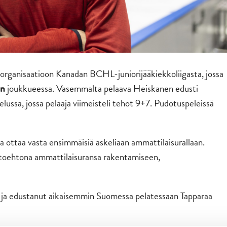
rganisaatioon Kanadan BCHL-juniorijääkiekkoliigasta, jossa
joukkueessa. Vasemmalta pelaava Heiskanen edusti
in
lussa, jossa pelaaja viimeisteli tehot 9+7. Pudotuspeleissä
ka ottaa vasta ensimmäisiä askeliaan ammattilaisurallaan.
ihtoehtona ammattilaisuransa rakentamiseen,
 ja edustanut aikaisemmin Suomessa pelatessaan Tapparaa