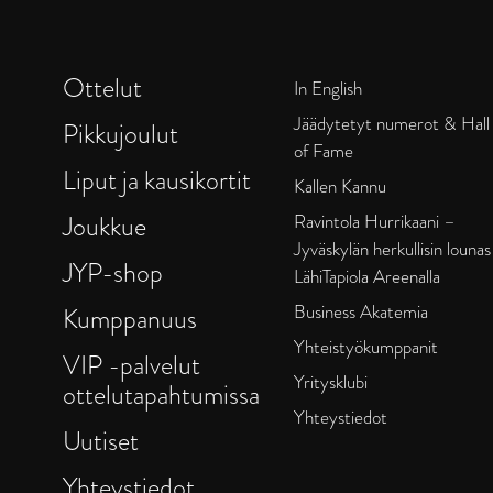
Ottelut
In English
Jäädytetyt numerot & Hall
Pikkujoulut
of Fame
Liput ja kausikortit
Kallen Kannu
Joukkue
Ravintola Hurrikaani –
Jyväskylän herkullisin lounas
JYP-shop
LähiTapiola Areenalla
Business Akatemia
Kumppanuus
Yhteistyökumppanit
VIP -palvelut
Yritysklubi
ottelutapahtumissa
Yhteystiedot
Uutiset
Yhteystiedot