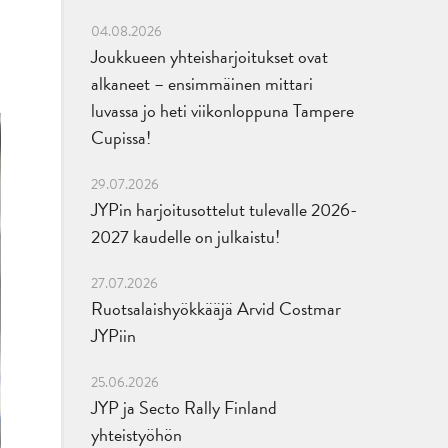
04.08.2026
Joukkueen yhteisharjoitukset ovat
alkaneet – ensimmäinen mittari
luvassa jo heti viikonloppuna Tampere
Cupissa!
29.07.2026
JYPin harjoitusottelut tulevalle 2026-
2027 kaudelle on julkaistu!
27.07.2026
Ruotsalaishyökkääjä Arvid Costmar
JYPiin
25.06.2026
JYP ja Secto Rally Finland
yhteistyöhön