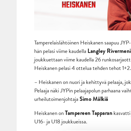
Tamperelaislähtöinen Heiskanen saapuu JYP-o
hän pelasi viime kaudella
Langley Rivermen
joukkuettaan viime kaudella 26 runkosarjaotte
Heiskanen pelasi 4 ottelua tehden tehot 1+2.
– Heiskanen on nuori ja kehittyvä pelaaja, jo
Pelaaja näki JYPin pelaajapolun parhaana va
urheilutoimenjohtaja
Simo Mälkiä
Heiskanen on
kasvatti
Tampereen Tapparan
U16- ja U18 joukkueissa.