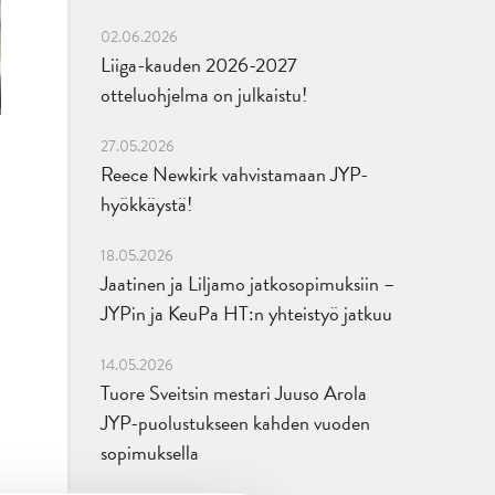
02.06.2026
Liiga-kauden 2026-2027
otteluohjelma on julkaistu!
27.05.2026
Reece Newkirk vahvistamaan JYP-
hyökkäystä!
18.05.2026
Jaatinen ja Liljamo jatkosopimuksiin –
JYPin ja KeuPa HT:n yhteistyö jatkuu
14.05.2026
Tuore Sveitsin mestari Juuso Arola
JYP-puolustukseen kahden vuoden
sopimuksella