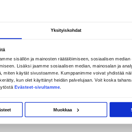
le monta mahdollisuutta uran rakentamiseen. Oman
hdollisuudet murtautua Liiga-joukkueeseen ja U20-
-seura KeuPa, jonka kanssa JYP tekee tiivistä yhteistyötä.
Yksityiskohdat
iskanen pelaa tulevan kauden pääosin seuramme U20-
ja otteluissa määrittävät pelaajan lopullisen sarjan, Mälkiä
itä
mme sisällön ja mainosten räätälöimiseen, sosiaalisen median
iseen. Lisäksi jaamme sosiaalisen median, mainosalan ja analy
, miten käytät sivustoamme. Kumppanimme voivat yhdistää näitä t
on kerätty, kun olet käyttänyt heidän palvelujaan. Voit koska taha
äytöstä
Evästeet-sivultamme
.
ästeet
Muokkaa