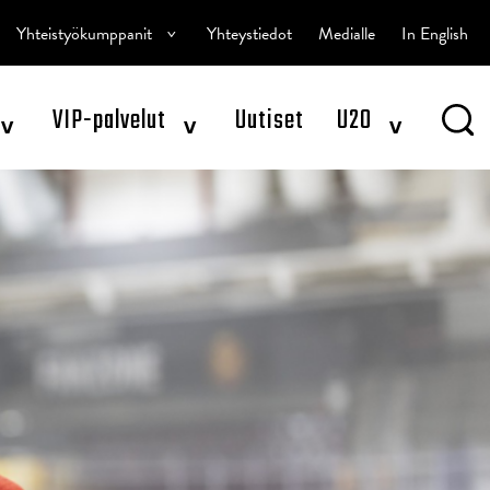
^
Yhteistyökumppanit
Yhteystiedot
Medialle
In English
^
^
^
VIP-palvelut
Uutiset
U20